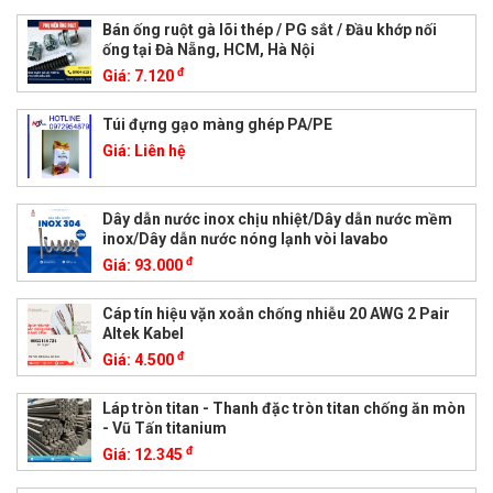
Bán ống ruột gà lõi thép / PG sắt / Đầu khớp nối
ống tại Đà Nẵng, HCM, Hà Nội
đ
Giá:
7.120
Túi đựng gạo màng ghép PA/PE
Giá:
Liên hệ
Dây dẫn nước inox chịu nhiệt/Dây dẫn nước mềm
inox/Dây dẫn nước nóng lạnh vòi lavabo
đ
Giá:
93.000
Cáp tín hiệu vặn xoắn chống nhiễu 20 AWG 2 Pair
Altek Kabel
đ
Giá:
4.500
Láp tròn titan - Thanh đặc tròn titan chống ăn mòn
- Vũ Tấn titanium
đ
Giá:
12.345