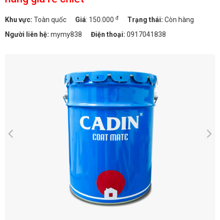
đ
Khu vực:
Toàn quốc
Giá
:
150.000
Trạng thái:
Còn hàng
Người liên hệ:
mymy838
Điện thoại:
0917041838