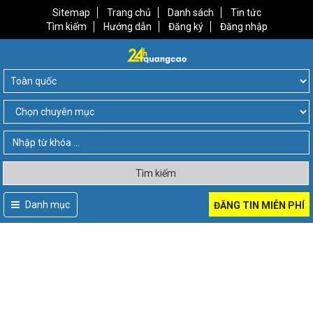
Sitemap
Trang chủ
Danh sách
Tin tức
Tìm kiếm
Hướng dẫn
Đăng ký
Đăng nhập
Tìm kiếm
Danh mục
ĐĂNG TIN MIỄN PHÍ