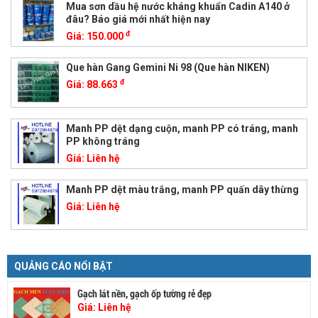
Mua sơn dầu hệ nước kháng khuẩn Cadin A140 ở
đâu? Báo giá mới nhất hiện nay
đ
Giá:
150.000
Que hàn Gang Gemini Ni 98 (Que hàn NIKEN)
đ
Giá:
88.663
Manh PP dệt dạng cuộn, manh PP có tráng, manh
PP không tráng
Giá:
Liên hệ
Manh PP dệt màu trắng, manh PP quấn dây thừng
Giá:
Liên hệ
QUẢNG CÁO NỔI BẬT
Gạch lát nền, gạch ốp tường rẻ đẹp
Giá:
Liên hệ