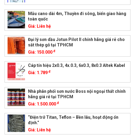
Mẫu cano dài 4m, Thuyền đi sông, biển giao hàng
toàn quốc
Giá:
Liên hệ
Đại lý sơn dầu Jotun Pilot II chính hãng giá rẻ cho
sắt thép gỗ tại TPHCM
đ
Giá:
150.000
Cáp tín hiệu 2x0.3, 4x.0.3, 6x0.3, 8x0.3 Altek Kabel
đ
Giá:
1.789
Nhà phân phối sơn nước Boss nội ngoại thất chính
hãng giá rẻ tại TPHCM
đ
Giá:
1.500.000
“Điện trở Titan, Teflon – Bền lâu, hoạt động ổn
định.”
Giá:
Liên hệ