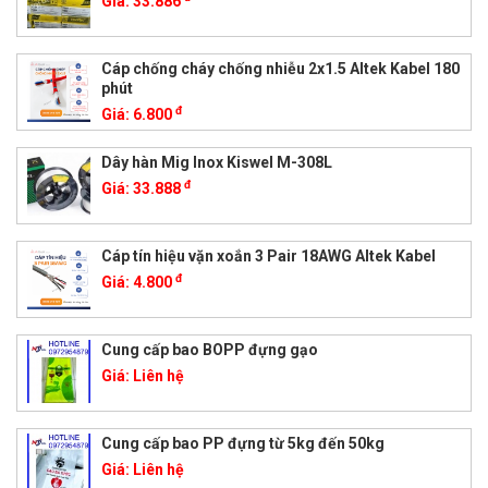
Giá:
33.886
Cáp chống cháy chống nhiễu 2x1.5 Altek Kabel 180
phút
đ
Giá:
6.800
Dây hàn Mig Inox Kiswel M-308L
đ
Giá:
33.888
Cáp tín hiệu vặn xoắn 3 Pair 18AWG Altek Kabel
đ
Giá:
4.800
Cung cấp bao BOPP đựng gạo
Giá:
Liên hệ
Cung cấp bao PP đựng từ 5kg đến 50kg
Giá:
Liên hệ