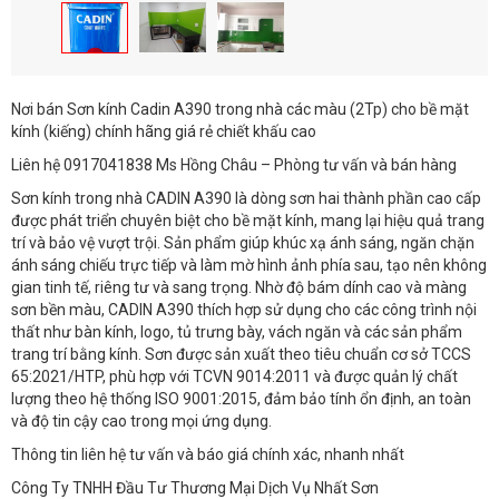
Nơi bán Sơn kính Cadin A390 trong nhà các màu (2Tp) cho bề mặt
kính (kiếng) chính hãng giá rẻ chiết khấu cao
Liên hệ 0917041838 Ms Hồng Châu – Phòng tư vấn và bán hàng
Sơn kính trong nhà CADIN A390 là dòng sơn hai thành phần cao cấp
được phát triển chuyên biệt cho bề mặt kính, mang lại hiệu quả trang
trí và bảo vệ vượt trội. Sản phẩm giúp khúc xạ ánh sáng, ngăn chặn
ánh sáng chiếu trực tiếp và làm mờ hình ảnh phía sau, tạo nên không
gian tinh tế, riêng tư và sang trọng. Nhờ độ bám dính cao và màng
sơn bền màu, CADIN A390 thích hợp sử dụng cho các công trình nội
thất như bàn kính, logo, tủ trưng bày, vách ngăn và các sản phẩm
trang trí bằng kính. Sơn được sản xuất theo tiêu chuẩn cơ sở TCCS
65:2021/HTP, phù hợp với TCVN 9014:2011 và được quản lý chất
lượng theo hệ thống ISO 9001:2015, đảm bảo tính ổn định, an toàn
và độ tin cậy cao trong mọi ứng dụng.
Thông tin liên hệ tư vấn và báo giá chính xác, nhanh nhất
Công Ty TNHH Đầu Tư Thương Mại Dịch Vụ Nhất Sơn