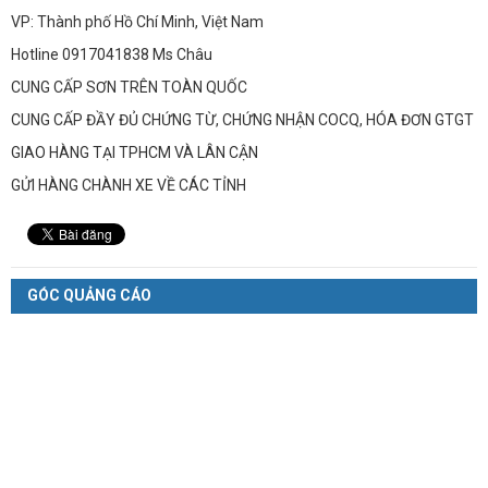
VP: Thành phố Hồ Chí Minh, Việt Nam
Hotline 0917041838 Ms Châu
CUNG CẤP SƠN TRÊN TOÀN QUỐC
CUNG CẤP ĐẦY ĐỦ CHỨNG TỪ, CHỨNG NHẬN COCQ, HÓA ĐƠN GTGT
GIAO HÀNG TẠI TPHCM VÀ LÂN CẬN
GỬI HÀNG CHÀNH XE VỀ CÁC TỈNH
GÓC QUẢNG CÁO