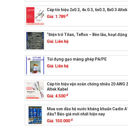
Cáp tín hiệu 2x0.3, 4x.0.3, 6x0.3, 8x0.3 Alte
đ
Giá:
1.789
“Điện trở Titan, Teflon – Bền lâu, hoạt động 
Giá:
Liên hệ
Túi đựng gạo màng ghép PA/PE
Giá:
Liên hệ
Cáp tín hiệu vặn xoắn chống nhiễu 20 AWG 2
Altek Kabel
đ
Giá:
4.500
Mua sơn dầu hệ nước kháng khuẩn Cadin A
đâu? Báo giá mới nhất hiện nay
đ
Giá:
150.000