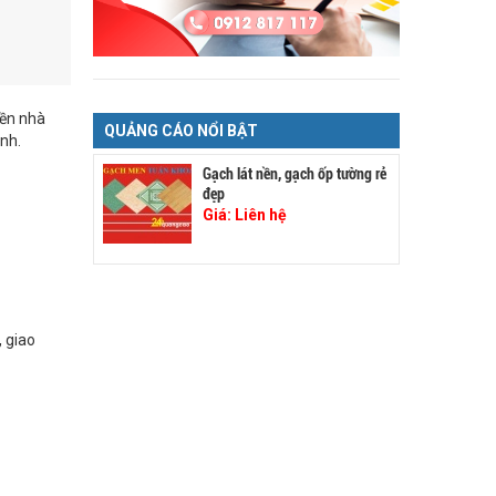
nền nhà
QUẢNG CÁO NỔI BẬT
nh.
Gạch lát nền, gạch ốp tường rẻ
đẹp
Giá:
Liên hệ
, giao