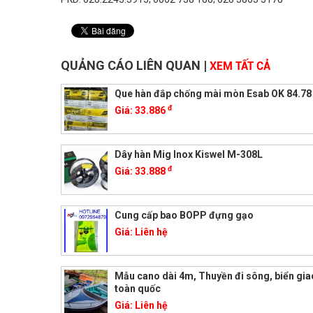
QUẢNG CÁO LIÊN QUAN
|
XEM TẤT CẢ
Que hàn đắp chống mài mòn Esab OK 84.78
đ
Giá:
33.886
Dây hàn Mig Inox Kiswel M-308L
đ
Giá:
33.888
Cung cấp bao BOPP đựng gạo
Giá:
Liên hệ
Mẫu cano dài 4m, Thuyền đi sông, biển gi
toàn quốc
Giá:
Liên hệ