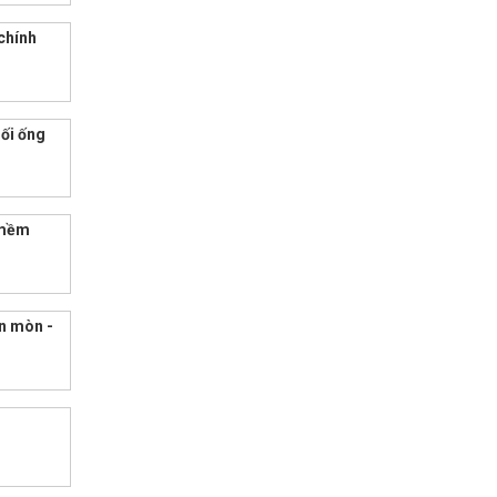
chính
nối ống
 mềm
ăn mòn -