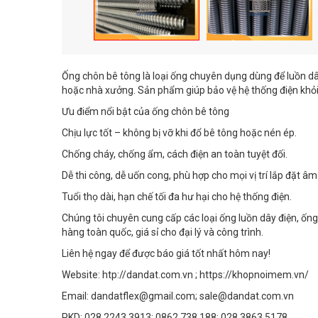
Ống chôn bê tông là loại ống chuyên dụng dùng để luồn dây 
hoặc nhà xưởng. Sản phẩm giúp bảo vệ hệ thống điện khỏi 
Ưu điểm nổi bật của ống chôn bê tông
Chịu lực tốt – không bị vỡ khi đổ bê tông hoặc nén ép.
Chống cháy, chống ẩm, cách điện an toàn tuyệt đối.
Dễ thi công, dễ uốn cong, phù hợp cho mọi vị trí lắp đặt â
Tuổi thọ dài, hạn chế tối đa hư hại cho hệ thống điện.
Chúng tôi chuyên cung cấp các loại ống luồn dây điện, ống
hàng toàn quốc, giá sỉ cho đại lý và công trình.
Liên hệ ngay để được báo giá tốt nhất hôm nay!
Website: htp://dandat.com.vn ; https://khopnoimem.vn/
Email: dandatflex@gmail.com; sale@dandat.com.vn
PKD: 028.2243.3913; 0862 738 188; 028 3863 5178