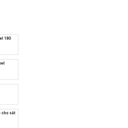
el 180
bel
ẻ cho sắt