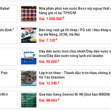
k Kabel
Nhà phân phối sơn nước Boss nội ngoại thất 
hãng giá rẻ tại TPHCM
đ
Giá:
1.500.000
ổn định.”
Bán ống ruột gà lõi thép / PG sắt / Đầu khớp 
tại Đà Nẵng, HCM, Hà Nội
đ
Giá:
7.120
Dây dẫn nước inox chịu nhiệt/Dây dẫn nước
inox/Dây dẫn nước nóng lạnh vòi lavabo
đ
Giá:
93.000
 Pair
Láp tròn titan - Thanh đặc tròn titan chống 
Vũ Tấn titanium
đ
Giá:
12.345
140 ở
Que hàn Gang Gemini Ni 98 (Que hàn NIKEN)
đ
Giá:
88.663