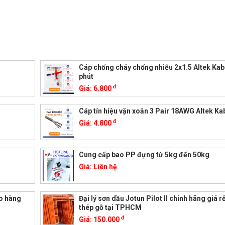
Cáp chống cháy chống nhiễu 2x1.5 Altek Kab
phút
đ
Giá:
6.800
Cáp tín hiệu vặn xoắn 3 Pair 18AWG Altek Ka
đ
Giá:
4.800
Cung cấp bao PP đựng từ 5kg đến 50kg
Giá:
Liên hệ
ao hàng
Đại lý sơn dầu Jotun Pilot II chính hãng giá r
thép gỗ tại TPHCM
đ
Giá:
150.000