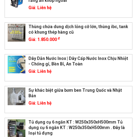
răng ăn khớp ngoài
Giá:
Liên hệ
Thùng chứa dung dịch lỏng cỡ lớn, thùng ibc, tank
có khung thép hàng cũ
đ
Giá:
1.850.000
Dây Dẫn Nước Inox | Dây Cấp Nước Inox Chịu Nhiệt
- Chống gỉ, Bền Bỉ, An Toàn
Giá:
Liên hệ
Sự khác biệt giữa bơm ben Trung Quốc và Nhật
Bản
Giá:
Liên hệ
Tủ dụng cụ 6 ngăn KT : W250x350xH500mm Tủ
dụng cụ 6 ngăn KT : W250x350xH500mm . Đây là
loại tủ đựng