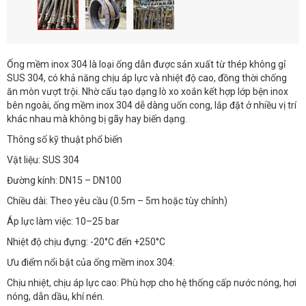
Ống mềm inox 304 là loại ống dẫn được sản xuất từ thép không gỉ
SUS 304, có khả năng chịu áp lực và nhiệt độ cao, đồng thời chống
ăn mòn vượt trội. Nhờ cấu tạo dạng lò xo xoắn kết hợp lớp bện inox
bên ngoài, ống mềm inox 304 dễ dàng uốn cong, lắp đặt ở nhiều vị trí
khác nhau mà không bị gãy hay biến dạng.
Thông số kỹ thuật phổ biến
Vật liệu: SUS 304
Đường kính: DN15 – DN100
Chiều dài: Theo yêu cầu (0.5m – 5m hoặc tùy chỉnh)
Áp lực làm việc: 10–25 bar
Nhiệt độ chịu đựng: -20°C đến +250°C
Ưu điểm nổi bật của ống mềm inox 304:
Chịu nhiệt, chịu áp lực cao: Phù hợp cho hệ thống cấp nước nóng, hơi
nóng, dẫn dầu, khí nén.