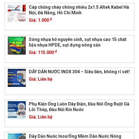
Cáp chống cháy chống nhiễu 2x1.5 Altek Kabel Hà
Nội, Đà Nẵng, Hồ Chí Minh
đ
Giá:
1.000
Sóng nhựa hở nguyên sinh, sọt nhựa cao 15 chất
liệu nhựa HPDE, sọt đựng nông sản
đ
Giá:
115.000
DÂY DẪN NƯỚC INOX 304 – Siêu bền, không rỉ sét!
Giá:
Liên hệ
Phụ Kiện Ống Luồn Dây Điện, Đầu Nối Ống Ruột Gà
Lõi Thép, Đầu Nối Kín Nước
Giá:
Liên hệ
Dây Dẫn Nước Inox/Ống Mềm Dẫn Nước Nóng