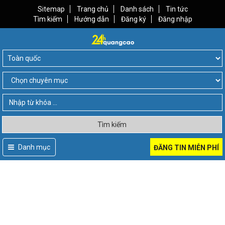
Sitemap
Trang chủ
Danh sách
Tin tức
Tìm kiếm
Hướng dẫn
Đăng ký
Đăng nhập
Tìm kiếm
Danh mục
ĐĂNG TIN MIỄN PHÍ