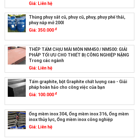
Giá:
Liên hệ
Thùng phuy sắt cũ, phuy cũ, phuy, phuy phế thải,
phuy nắp mở 200l
đ
Giá:
350.000
THÉP TẤM CHỊU MÀI MÒN NM450 / NM500: GIẢI
PHÁP TỐI ƯU CHO THIẾT BỊ CÔNG NGHIỆP NẶNG
Trong các ngành
Giá:
Liên hệ
Tấm graphite, bột Graphite chất lượng cao - Giải
pháp hoàn hảo cho công việc của bạn
đ
Giá:
100.000
Ống mềm inox 304, Ống mềm inox 316, Ống mềm
inox thủy lực, Ống mềm inox công nghiệp
Giá:
Liên hệ