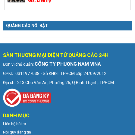
Giá:
Liên hệ
QUẢNG CÁO NỔI BẬT
SÀN THƯƠNG MẠI ĐIỆN TỬ QUẢNG CÁO 24H
CÔNG TY PHƯƠNG NAM VINA
Đơn vị chủ quản:
GPKD: 0311977038 - Sở KHĐT TPHCM cấp 24/09/2012
Địa chỉ: 213 Chu Văn An, Phường 26, Q.Bình Thạnh, TPHCM
DANH MỤC
Liên hệ hỗ trợ
Nội quy đăng tin