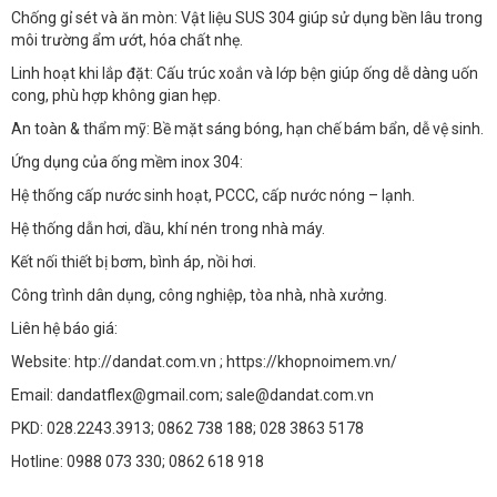
Chống gỉ sét và ăn mòn: Vật liệu SUS 304 giúp sử dụng bền lâu trong
môi trường ẩm ướt, hóa chất nhẹ.
Linh hoạt khi lắp đặt: Cấu trúc xoắn và lớp bện giúp ống dễ dàng uốn
cong, phù hợp không gian hẹp.
An toàn & thẩm mỹ: Bề mặt sáng bóng, hạn chế bám bẩn, dễ vệ sinh.
Ứng dụng của ống mềm inox 304:
Hệ thống cấp nước sinh hoạt, PCCC, cấp nước nóng – lạnh.
Hệ thống dẫn hơi, dầu, khí nén trong nhà máy.
Kết nối thiết bị bơm, bình áp, nồi hơi.
Công trình dân dụng, công nghiệp, tòa nhà, nhà xưởng.
Liên hệ báo giá:
Website: htp://dandat.com.vn ; https://khopnoimem.vn/
Email: dandatflex@gmail.com; sale@dandat.com.vn
PKD: 028.2243.3913; 0862 738 188; 028 3863 5178
Hotline: 0988 073 330; 0862 618 918