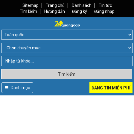
Sitemap
Trang chủ
Danh sách
Tin tức
Tìm kiếm
Hướng dẫn
Đăng ký
Đăng nhập
Tìm kiếm
Danh mục
ĐĂNG TIN MIỄN PHÍ