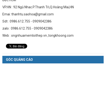
Đức.HCM
VP.HN : 92 Ngũ Nhac.P.Thanh Trì,Q.Hoàng Mai,HN
Emai: thanhtu.saohoa@gmail.com
Sdt : 0986.612.755 - 0909042386
zalo : 0986.612.755 - 0909042386
Web : ongnhuamemloithep.vn ,tongkhoong.com
GÓC QUẢNG CÁO