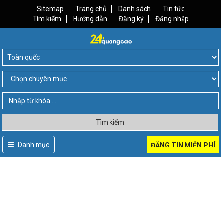
Sitemap
Trang chủ
Danh sách
Tin tức
Tìm kiếm
Hướng dẫn
Đăng ký
Đăng nhập
Tìm kiếm
Danh mục
ĐĂNG TIN MIỄN PHÍ