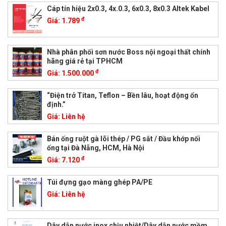
Cáp tín hiệu 2x0.3, 4x.0.3, 6x0.3, 8x0.3 Altek Kabel
đ
Giá:
1.789
Nhà phân phối sơn nước Boss nội ngoại thất chính
hãng giá rẻ tại TPHCM
đ
Giá:
1.500.000
“Điện trở Titan, Teflon – Bền lâu, hoạt động ổn
định.”
Giá:
Liên hệ
Bán ống ruột gà lõi thép / PG sắt / Đầu khớp nối
ống tại Đà Nẵng, HCM, Hà Nội
đ
Giá:
7.120
Túi đựng gạo màng ghép PA/PE
Giá:
Liên hệ
Dây dẫn nước inox chịu nhiệt/Dây dẫn nước mềm