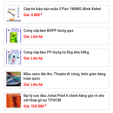
Cáp tín hiệu vặn xoắn 3 Pair 18AWG Altek Kabel
đ
Giá:
4.800
Cung cấp bao BOPP đựng gạo
Giá:
Liên hệ
Cung cấp bao PP đựng từ 5kg đến 50kg
Giá:
Liên hệ
Mẫu cano dài 4m, Thuyền đi sông, biển giao hàng
toàn quốc
Giá:
Liên hệ
Đại lý sơn dầu Jotun Pilot II chính hãng giá rẻ cho
sắt thép gỗ tại TPHCM
đ
Giá:
150.000