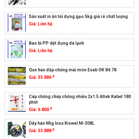
Sản xuất in ấn túi đựng gạo 5kg giá rẻ chất lượng
Giá:
Liên hệ
Bao bì PP dệt đựng đá lạnh
Giá:
Liên hệ
Que hàn đắp chống mài mòn Esab OK 84.78
đ
Giá:
33.886
Cáp chống cháy chống nhiễu 2x1.5 Altek Kabel 180
phút
đ
Giá:
6.800
Dây hàn Mig Inox Kiswel M-308L
đ
Giá:
33.888