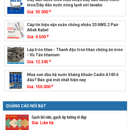
inox/Dây dẫn nước nóng lạnh vòi lavabo
đ
Giá:
93.000
Cáp tín hiệu vặn xoắn chống nhiễu 20 AWG 2 Pair
Altek Kabel
đ
Giá:
4.500
Láp tròn titan - Thanh đặc tròn titan chống ăn mòn
- Vũ Tấn titanium
đ
Giá:
12.345
Mua sơn dầu hệ nước kháng khuẩn Cadin A140 ở
đâu? Báo giá mới nhất hiện nay
đ
Giá:
150.000
QUẢNG CÁO NỔI BẬT
Gạch lát nền, gạch ốp tường rẻ đẹp
Giá:
Liên hệ