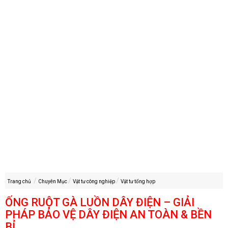
Trang chủ
Chuyên Mục
Vật tư công nghiệp
Vật tư tổng hợp
ỐNG RUỘT GÀ LUỒN DÂY ĐIỆN – GIẢI
PHÁP BẢO VỆ DÂY ĐIỆN AN TOÀN & BỀN
BỈ