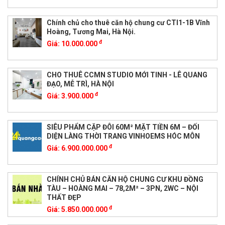
Chính chủ cho thuê căn hộ chung cư CTI1-1B Vĩnh
Hoàng, Tương Mai, Hà Nội.
đ
Giá:
10.000.000
CHO THUÊ CCMN STUDIO MỚI TINH - LÊ QUANG
ĐẠO, MỄ TRÌ, HÀ NỘI
đ
Giá:
3.900.000
SIÊU PHẨM CẶP ĐÔI 60M² MẶT TIỀN 6M – ĐỐI
DIỆN LÀNG THỜI TRANG VINHOEMS HÓC MÔN
đ
Giá:
6.900.000.000
CHÍNH CHỦ BÁN CĂN HỘ CHUNG CƯ KHU ĐỒNG
TÀU – HOÀNG MAI – 78,2M² – 3PN, 2WC – NỘI
THẤT ĐẸP
đ
Giá:
5.850.000.000