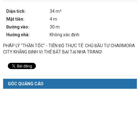
Diện tích:
34 m²
Mặt tiền:
4 m
Đường vào:
30 m
Hướng nhà:
Không xác định
PHÁP LÝ "THẦN TỐC" - TIẾN ĐỘ THỰC TẾ: CHỦ ĐẦU TƯ CHARMORA
CITY KHẲNG ĐỊNH VỊ THẾ BẤT BẠI TẠI NHA TRANG!
GÓC QUẢNG CÁO