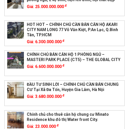
đ
Giá:
25.000.000.000
HOT HOT – CHÍNH CHỦ CẦN BÁN CĂN HỘ AKARI
CITY NAM LONG 77 Võ Văn Kiệt, P.An Lạc, Q.Bình
Tân, TP.HCM
đ
Giá:
6.300.000.000
CHÍNH CHỦ BÁN CĂN HỘ 1 PHÒNG NGỦ –
MASTERI PARK PLACE (CT5) – THE GLOBAL CITY
đ
Giá:
6.600.000.000
ĐẦU TƯ SINH LỜI – CHÍNH CHỦ CẦN BÁN CHUNG
CƯ Tại Xã Đa Tốn, Huyện Gia Lâm, Hà Nội
đ
Giá:
3.680.000.000
Chính chủ cho thuê căn hộ chung cư Minato
Residence khu đô thị Water front City.
đ
Giá:
23.000.000