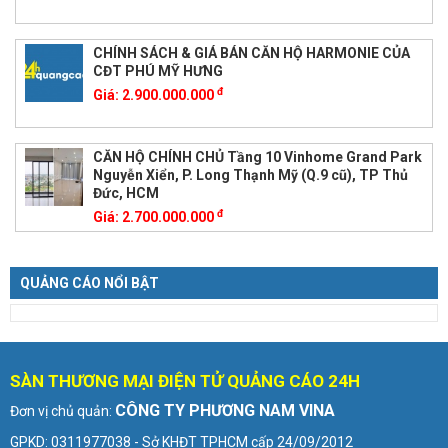
CHÍNH SÁCH & GIÁ BÁN CĂN HỘ HARMONIE CỦA
CĐT PHÚ MỸ HƯNG
đ
Giá:
2.900.000.000
CĂN HỘ CHÍNH CHỦ Tầng 10 Vinhome Grand Park
Nguyễn Xiển, P. Long Thạnh Mỹ (Q.9 cũ), TP Thủ
Đức, HCM
đ
Giá:
2.700.000.000
QUẢNG CÁO NỔI BẬT
SÀN THƯƠNG MẠI ĐIỆN TỬ QUẢNG CÁO 24H
CÔNG TY PHƯƠNG NAM VINA
Đơn vị chủ quản:
GPKD: 0311977038 - Sở KHĐT TPHCM cấp 24/09/2012