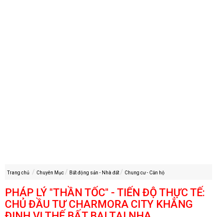
Trang chủ
Chuyên Mục
Bất động sản - Nhà đất
Chung cư - Căn hộ
PHÁP LÝ "THẦN TỐC" - TIẾN ĐỘ THỰC TẾ:
CHỦ ĐẦU TƯ CHARMORA CITY KHẲNG
ĐỊNH VỊ THẾ BẤT BẠI TẠI NHA