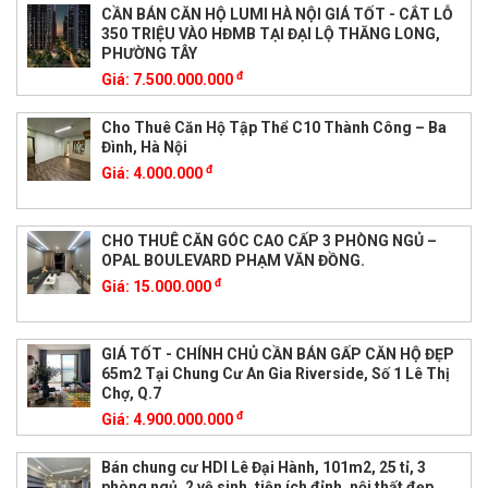
CẦN BÁN CĂN HỘ LUMI HÀ NỘI GIÁ TỐT - CẮT LỖ
350 TRIỆU VÀO HĐMB TẠI ĐẠI LỘ THĂNG LONG,
PHƯỜNG TÂY
đ
Giá:
7.500.000.000
Cho Thuê Căn Hộ Tập Thể C10 Thành Công – Ba
Đình, Hà Nội
đ
Giá:
4.000.000
CHO THUÊ CĂN GÓC CAO CẤP 3 PHÒNG NGỦ –
OPAL BOULEVARD PHẠM VĂN ĐỒNG.
đ
Giá:
15.000.000
GIÁ TỐT - CHÍNH CHỦ CẦN BÁN GẤP CĂN HỘ ĐẸP
65m2 Tại Chung Cư An Gia Riverside, Số 1 Lê Thị
Chợ, Q.7
đ
Giá:
4.900.000.000
Bán chung cư HDI Lê Đại Hành, 101m2, 25 tỉ, 3
phòng ngủ, 2 vệ sinh, tiện ích đỉnh, nội thất đẹp