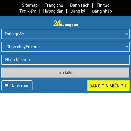
Sitemap
Trang chủ
Danh sách
Tin tức
Tìm kiếm
Hướng dẫn
Đăng ký
Đăng nhập
Tìm kiếm
Danh mục
ĐĂNG TIN MIỄN PHÍ