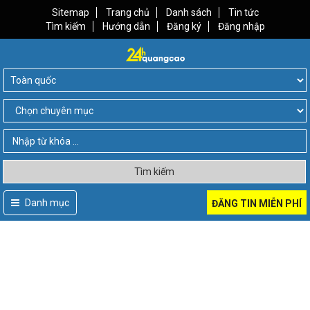
Sitemap
Trang chủ
Danh sách
Tin tức
Tìm kiếm
Hướng dẫn
Đăng ký
Đăng nhập
Tìm kiếm
Danh mục
ĐĂNG TIN MIỄN PHÍ