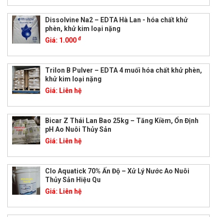
Dissolvine Na2 – EDTA Hà Lan - hóa chất khử
phèn, khử kim loại nặng
đ
Giá:
1.000
Trilon B Pulver – EDTA 4 muối hóa chất khử phèn,
khử kim loại nặng
Giá:
Liên hệ
Bicar Z Thái Lan Bao 25kg – Tăng Kiềm, Ổn Định
pH Ao Nuôi Thủy Sản
Giá:
Liên hệ
Clo Aquatick 70% Ấn Độ – Xử Lý Nước Ao Nuôi
Thủy Sản Hiệu Qu
Giá:
Liên hệ