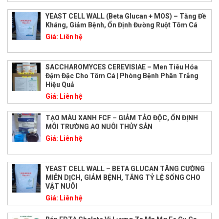
YEAST CELL WALL (Beta Glucan + MOS) – Tăng Đề
Kháng, Giảm Bệnh, Ổn Định Đường Ruột Tôm Cá
Giá:
Liên hệ
SACCHAROMYCES CEREVISIAE – Men Tiêu Hóa
Đậm Đặc Cho Tôm Cá | Phòng Bệnh Phân Trắng
Hiệu Quả
Giá:
Liên hệ
TẠO MÀU XANH FCF – GIẢM TẢO ĐỘC, ỔN ĐỊNH
MÔI TRƯỜNG AO NUÔI THỦY SẢN
Giá:
Liên hệ
YEAST CELL WALL – BETA GLUCAN TĂNG CƯỜNG
MIỄN DỊCH, GIẢM BỆNH, TĂNG TỶ LỆ SỐNG CHO
VẬT NUÔI
Giá:
Liên hệ