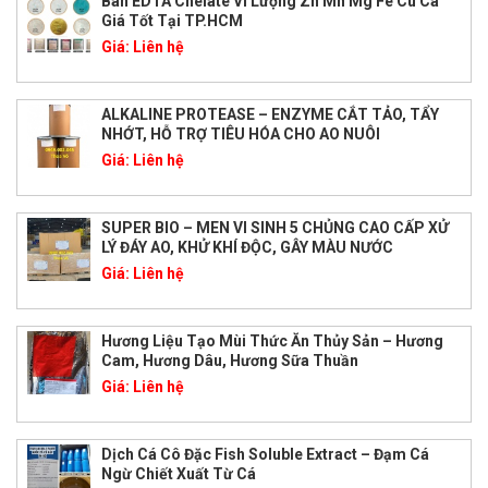
Bán EDTA Chelate Vi Lượng Zn Mn Mg Fe Cu Ca
Giá Tốt Tại TP.HCM
Giá:
Liên hệ
ALKALINE PROTEASE – ENZYME CẮT TẢO, TẨY
NHỚT, HỖ TRỢ TIÊU HÓA CHO AO NUÔI
Giá:
Liên hệ
SUPER BIO – MEN VI SINH 5 CHỦNG CAO CẤP XỬ
LÝ ĐÁY AO, KHỬ KHÍ ĐỘC, GÂY MÀU NƯỚC
Giá:
Liên hệ
Hương Liệu Tạo Mùi Thức Ăn Thủy Sản – Hương
Cam, Hương Dâu, Hương Sữa Thuần
Giá:
Liên hệ
Dịch Cá Cô Đặc Fish Soluble Extract – Đạm Cá
Ngừ Chiết Xuất Từ Cá