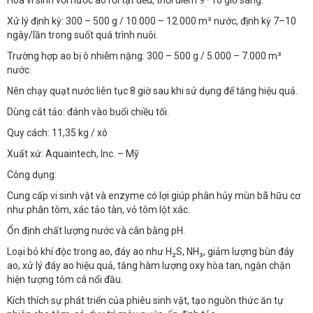
Xử lý định kỳ: 300 – 500 g / 10.000 – 12.000 m³ nước, định kỳ 7–10
ngày/lần trong suốt quá trình nuôi.
Trường hợp ao bị ô nhiễm nặng: 300 – 500 g / 5.000 – 7.000 m³
nước.
Nên chạy quạt nước liên tục 8 giờ sau khi sử dụng để tăng hiệu quả.
Dùng cắt tảo: đánh vào buổi chiều tối.
Quy cách: 11,35 kg / xô
Xuất xứ: Aquaintech, Inc. – Mỹ
Công dụng:
Cung cấp vi sinh vật và enzyme có lợi giúp phân hủy mùn bã hữu cơ
như phân tôm, xác tảo tàn, vỏ tôm lột xác.
Ổn định chất lượng nước và cân bằng pH.
Loại bỏ khí độc trong ao, đáy ao như H₂S, NH₃, giảm lượng bùn đáy
ao, xử lý đáy ao hiệu quả, tăng hàm lượng oxy hòa tan, ngăn chặn
hiện tượng tôm cá nổi đầu.
Kích thích sự phát triển của phiêu sinh vật, tạo nguồn thức ăn tự