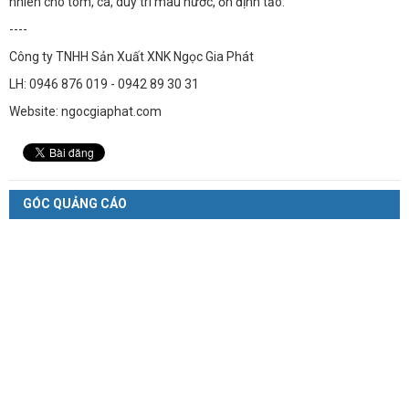
nhiên cho tôm, cá, duy trì màu nước, ổn định tảo.
----
Công ty TNHH Sản Xuất XNK Ngọc Gia Phát
LH: 0946 876 019 - 0942 89 30 31
Website: ngocgiaphat.com
GÓC QUẢNG CÁO