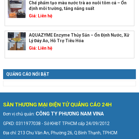
Chế phẩm tạo màu nước trà ao nuôi tôm cá – Ổn
định môi trường, tăng năng suất
Giá:
Liên hệ
AQUAZYME Enzyme Thủy Sản – Ổn Định Nước, Xử
Lý Đáy Ao, Hỗ Trợ Tiêu Hóa
Giá:
Liên hệ
QUẢNG CÁO NỔI BẬT
SÀN THƯƠNG MẠI ĐIỆN TỬ QUẢNG CÁO 24H
CÔNG TY PHƯƠNG NAM VINA
Đơn vị chủ quản:
GPKD: 0311977038 - Sở KHĐT TPHCM cấp 24/09/2012
Địa chỉ: 213 Chu Văn An, Phường 26, Q.Bình Thạnh, TPHCM