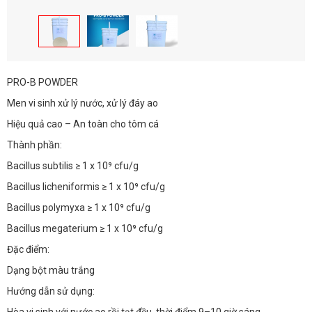
PRO-B POWDER
Men vi sinh xử lý nước, xử lý đáy ao
Hiệu quả cao – An toàn cho tôm cá
Thành phần:
Bacillus subtilis ≥ 1 x 10⁹ cfu/g
Bacillus licheniformis ≥ 1 x 10⁹ cfu/g
Bacillus polymyxa ≥ 1 x 10⁹ cfu/g
Bacillus megaterium ≥ 1 x 10⁹ cfu/g
Đặc điểm:
Dạng bột màu trắng
Hướng dẫn sử dụng:
Hòa vi sinh với nước ao rồi tạt đều, thời điểm 9–10 giờ sáng.