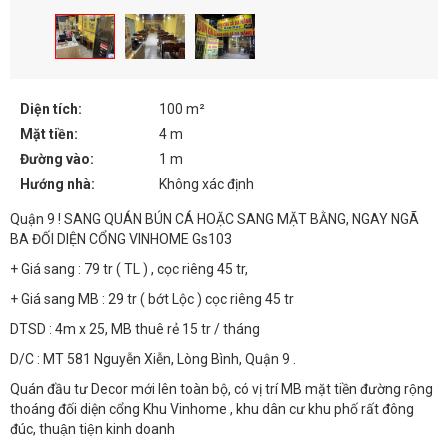
Diện tích:
100 m²
Mặt tiền:
4 m
Đường vào:
1 m
Hướng nhà:
Không xác định
Quận 9 ! SANG QUÁN BÚN CÁ HOẶC SANG MẶT BẰNG, NGAY NGÃ
BA ĐỐI DIỆN CỔNG VINHOME Gs103
+ Giá sang : 79 tr ( TL ) , cọc riêng 45 tr,
+ Giá sang MB : 29 tr ( bớt Lộc ) cọc riêng 45 tr
DTSD : 4m x 25, MB thuê rẻ 15 tr / tháng
D/C : MT 581 Nguyễn Xiễn, Lòng Bình, Quận 9 .
Quán đầu tư Decor mới lên toàn bộ, có vị trí MB mặt tiền đường rộng
thoáng đối diện cổng Khu Vinhome , khu dân cư khu phố rất đông
đúc, thuận tiện kinh doanh