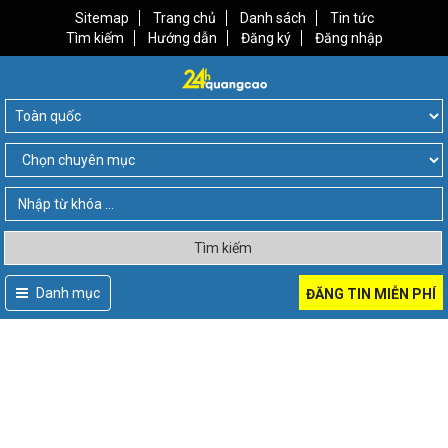
Sitemap
Trang chủ
Danh sách
Tin tức
Tìm kiếm
Hướng dẫn
Đăng ký
Đăng nhập
Tìm kiếm
Danh mục
ĐĂNG TIN MIỄN PHÍ