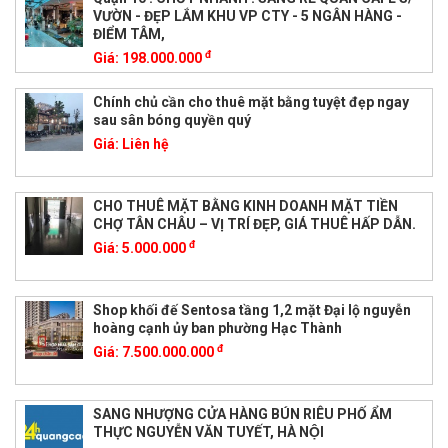
VƯỜN - ĐẸP LẮM KHU VP CTY - 5 NGÂN HÀNG -
ĐIỂM TÂM,
đ
Giá:
198.000.000
Chính chủ cần cho thuê mặt bằng tuyệt đẹp ngay
sau sân bóng quyền quý
Giá:
Liên hệ
CHO THUÊ MẶT BẰNG KINH DOANH MẶT TIỀN
CHỢ TÂN CHÂU – VỊ TRÍ ĐẸP, GIÁ THUÊ HẤP DẪN.
đ
Giá:
5.000.000
Shop khối đế Sentosa tầng 1,2 mặt Đại lộ nguyễn
hoàng cạnh ủy ban phường Hạc Thành
đ
Giá:
7.500.000.000
SANG NHƯỢNG CỬA HÀNG BÚN RIÊU PHỐ ẨM
THỰC NGUYỄN VĂN TUYẾT, HÀ NỘI