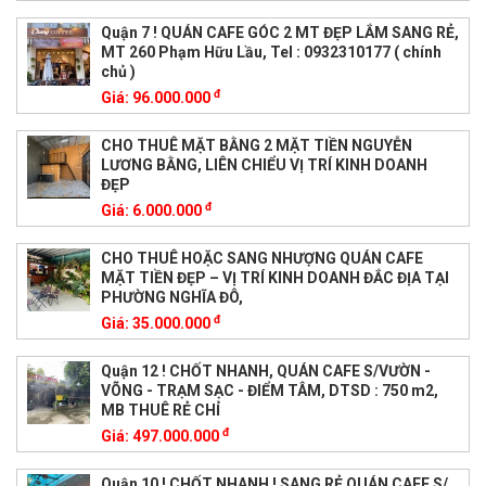
Quận 7 ! QUÁN CAFE GÓC 2 MT ĐẸP LẮM SANG RẺ,
MT 260 Phạm Hữu Lầu, Tel : 0932310177 ( chính
chủ )
đ
Giá:
96.000.000
CHO THUÊ MẶT BẰNG 2 MẶT TIỀN NGUYỄN
LƯƠNG BẰNG, LIÊN CHIỂU VỊ TRÍ KINH DOANH
ĐẸP
đ
Giá:
6.000.000
CHO THUÊ HOẶC SANG NHƯỢNG QUÁN CAFE
MẶT TIỀN ĐẸP – VỊ TRÍ KINH DOANH ĐẮC ĐỊA TẠI
PHƯỜNG NGHĨA ĐÔ,
đ
Giá:
35.000.000
Quận 12 ! CHỐT NHANH, QUÁN CAFE S/VƯỜN -
VÕNG - TRẠM SẠC - ĐIỂM TÂM, DTSD : 750 m2,
MB THUÊ RẺ CHỈ
đ
Giá:
497.000.000
Quận 10 ! CHỐT NHANH ! SANG RẺ QUÁN CAFE S/