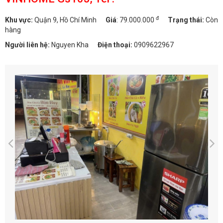
đ
Khu vực:
Quận 9, Hồ Chí Minh
Giá
:
79.000.000
Trạng thái:
Còn
hàng
Người liên hệ:
Nguyen Kha
Điện thoại:
0909622967