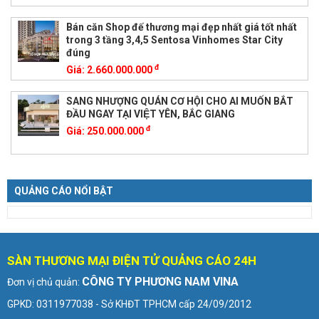
Bán căn Shop đế thương mại đẹp nhất giá tốt nhất
trong 3 tầng 3,4,5 Sentosa Vinhomes Star City
đúng
đ
Giá:
2.660.000.000
SANG NHƯỢNG QUÁN CƠ HỘI CHO AI MUỐN BẮT
ĐẦU NGAY TẠI VIỆT YÊN, BẮC GIANG
đ
Giá:
250.000.000
QUẢNG CÁO NỔI BẬT
SÀN THƯƠNG MẠI ĐIỆN TỬ QUẢNG CÁO 24H
CÔNG TY PHƯƠNG NAM VINA
Đơn vị chủ quản:
GPKD: 0311977038 - Sở KHĐT TPHCM cấp 24/09/2012