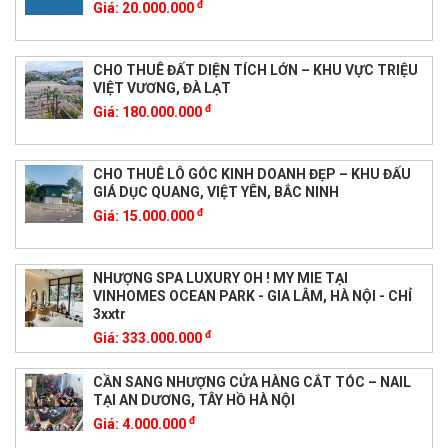
đ
Giá:
20.000.000
CHO THUÊ ĐẤT DIỆN TÍCH LỚN – KHU VỰC TRIỆU
VIỆT VƯƠNG, ĐÀ LẠT
đ
Giá:
180.000.000
CHO THUÊ LÔ GÓC KINH DOANH ĐẸP – KHU ĐẤU
GIÁ DỤC QUANG, VIỆT YÊN, BẮC NINH
đ
Giá:
15.000.000
NHƯỢNG SPA LUXURY OH ! MY MIE TẠI
VINHOMES OCEAN PARK - GIA LÂM, HÀ NỘI - CHỈ
3xxtr
đ
Giá:
333.000.000
CẦN SANG NHƯỢNG CỬA HÀNG CẮT TÓC – NAIL
TẠI AN DƯƠNG, TÂY HỒ HÀ NỘI
đ
Giá:
4.000.000