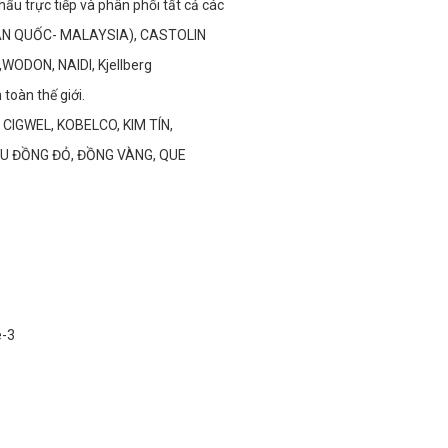
hẩu trực tiếp và phân phối tất cả các
(HÀN QUỐC- MALAYSIA), CASTOLIN
WODON, NAIDI, Kjellberg
toàn thế giới.
 CIGWEL, KOBELCO, KIM TÍN,
U ĐỒNG ĐỎ, ĐỒNG VÀNG, QUE
e-3