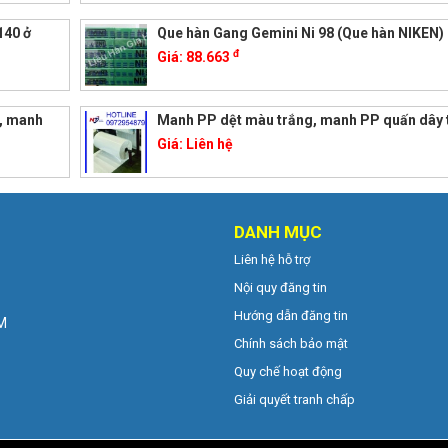
140 ở
Que hàn Gang Gemini Ni 98 (Que hàn NIKEN)
đ
Giá:
88.663
, manh
Manh PP dệt màu trắng, manh PP quấn dây
Giá:
Liên hệ
DANH MỤC
Liên hệ hỗ trợ
Nội quy đăng tin
Hướng dẫn đăng tin
CM
Chính sách bảo mật
Quy chế hoạt động
Giải quyết tranh chấp