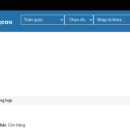
ổng hợp
hái:
Còn hàng