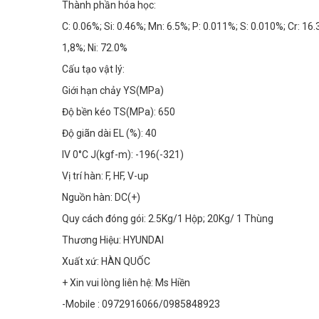
Thành phần hóa học:
C: 0.06%; Si: 0.46%; Mn: 6.5%; P: 0.011%; S: 0.010%; Cr: 16.
1,8%; Ni: 72.0%
Cấu tạo vật lý:
Giới hạn chảy YS(MPa)
Độ bền kéo TS(MPa): 650
Độ giãn dài EL (%): 40
IV 0°C J(kgf-m): -196(-321)
Vị trí hàn: F, HF, V-up
Nguồn hàn: DC(+)
Quy cách đóng gói: 2.5Kg/1 Hộp; 20Kg/ 1 Thùng
Thương Hiệu: HYUNDAI
Xuất xứ: HÀN QUỐC
+ Xin vui lòng liên hệ: Ms Hiền
-Mobile : 0972916066/0985848923