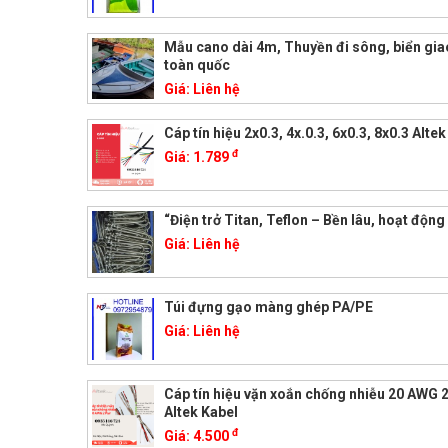
Mẫu cano dài 4m, Thuyền đi sông, biển gi
toàn quốc
Giá:
Liên hệ
Cáp tín hiệu 2x0.3, 4x.0.3, 6x0.3, 8x0.3 Alte
đ
Giá:
1.789
“Điện trở Titan, Teflon – Bền lâu, hoạt động 
Giá:
Liên hệ
Túi đựng gạo màng ghép PA/PE
Giá:
Liên hệ
Cáp tín hiệu vặn xoắn chống nhiễu 20 AWG 2
Altek Kabel
đ
Giá:
4.500