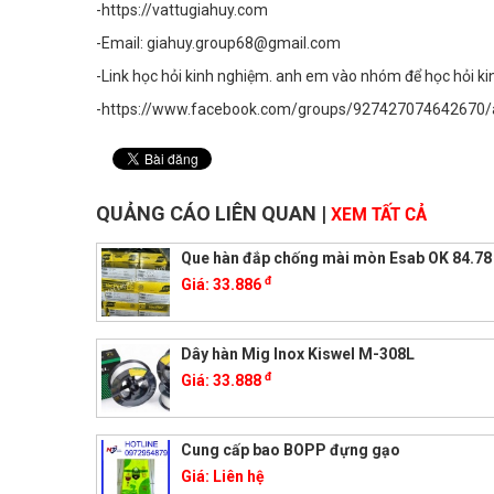
-https://vattugiahuy.com
-Email: giahuy.group68@gmail.com
-Link học hỏi kinh nghiệm. anh em vào nhóm để học hỏi k
-https://www.facebook.com/groups/927427074642670
QUẢNG CÁO LIÊN QUAN
|
XEM TẤT CẢ
Que hàn đắp chống mài mòn Esab OK 84.78
đ
Giá:
33.886
Dây hàn Mig Inox Kiswel M-308L
đ
Giá:
33.888
Cung cấp bao BOPP đựng gạo
Giá:
Liên hệ