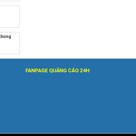
 thừng
FANPAGE QUẢNG CÁO 24H