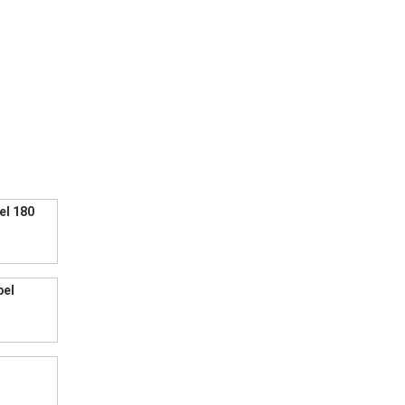
el 180
bel