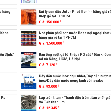
ao hàng
Đại lý sơn dầu Jotun Pilot II chính hãng giá r
thép gỗ tại TPHCM
đ
Giá:
150.000
k Kabel
Nhà phân phối sơn nước Boss nội ngoại thất 
hãng giá rẻ tại TPHCM
đ
Giá:
1.500.000
ổn định.”
Bán ống ruột gà lõi thép / PG sắt / Đầu khớp 
tại Đà Nẵng, HCM, Hà Nội
đ
Giá:
7.120
Dây dẫn nước inox chịu nhiệt/Dây dẫn nước
inox/Dây dẫn nước nóng lạnh vòi lavabo
đ
Giá:
93.000
 Pair
Láp tròn titan - Thanh đặc tròn titan chống 
Vũ Tấn titanium
đ
Giá:
12.345