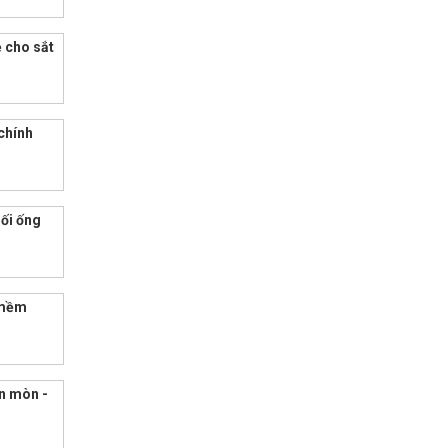
ẻ cho sắt
chính
nối ống
 mềm
ăn mòn -