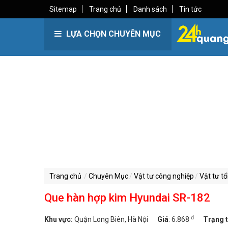
Sitemap
Trang chủ
Danh sách
Tin tức
LỰA CHỌN CHUYÊN MỤC
Trang chủ
Chuyên Mục
Vật tư công nghiệp
Vật tư t
Que hàn hợp kim Hyundai SR-182
đ
Khu vực:
Quận Long Biên, Hà Nội
Giá
:
6.868
Trạng t