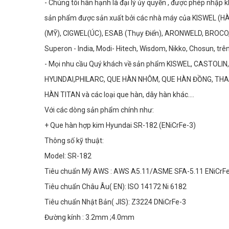
- Chúng tôi hân hạnh là đại lý ủy quyền , được phép nhập k
sản phẩm được sản xuất bởi các nhà máy của KISWEL 
(MỸ), CIGWEL(ÚC), ESAB (Thụy Điển), ARONWELD, BROCO,
Superon - India, Modi- Hitech, Wisdom, Nikko, Chosun, trên 
- Mọi nhu cầu Quý khách về sản phẩm KISWEL, CASTOLIN,
HYUNDAI,PHILARC, QUE HÀN NHÔM, QUE HÀN ĐỒNG, THA
HÀN TITAN và các loại que hàn, dây hàn khác….
Với các dòng sản phẩm chính như:
+ Que hàn hợp kim Hyundai SR-182 (ENiCrFe-3)
Thông số kỹ thuật:
Model: SR-182
Tiêu chuẩn Mỹ AWS : AWS A5.11/ASME SFA-5.11 ENiCrF
Tiêu chuẩn Châu Âu( EN): ISO 14172 Ni 6182
Tiêu chuẩn Nhật Bản( JIS): Z3224 DNiCrFe-3
Đường kính : 3.2mm ;4.0mm