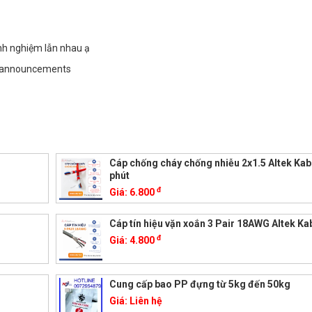
inh nghiệm lẫn nhau ạ
/announcements
Cáp chống cháy chống nhiễu 2x1.5 Altek Kab
phút
đ
Giá:
6.800
Cáp tín hiệu vặn xoắn 3 Pair 18AWG Altek Ka
đ
Giá:
4.800
Cung cấp bao PP đựng từ 5kg đến 50kg
Giá:
Liên hệ