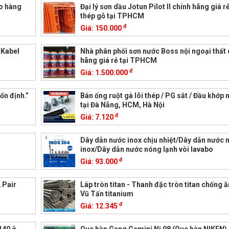
ao hàng
Đại lý sơn dầu Jotun Pilot II chính hãng giá r
thép gỗ tại TPHCM
đ
Giá:
150.000
k Kabel
Nhà phân phối sơn nước Boss nội ngoại thất 
hãng giá rẻ tại TPHCM
đ
Giá:
1.500.000
ổn định.”
Bán ống ruột gà lõi thép / PG sắt / Đầu khớp 
tại Đà Nẵng, HCM, Hà Nội
đ
Giá:
7.120
Dây dẫn nước inox chịu nhiệt/Dây dẫn nước
inox/Dây dẫn nước nóng lạnh vòi lavabo
đ
Giá:
93.000
 Pair
Láp tròn titan - Thanh đặc tròn titan chống 
Vũ Tấn titanium
đ
Giá:
12.345
140 ở
Que hàn Gang Gemini Ni 98 (Que hàn NIKEN)