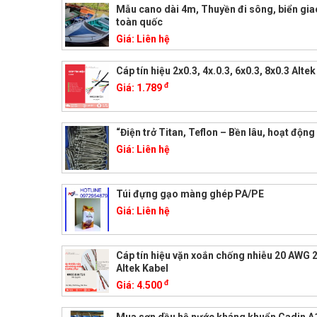
Mẫu cano dài 4m, Thuyền đi sông, biển gi
toàn quốc
Giá:
Liên hệ
Cáp tín hiệu 2x0.3, 4x.0.3, 6x0.3, 8x0.3 Alte
đ
Giá:
1.789
“Điện trở Titan, Teflon – Bền lâu, hoạt động 
Giá:
Liên hệ
Túi đựng gạo màng ghép PA/PE
Giá:
Liên hệ
Cáp tín hiệu vặn xoắn chống nhiễu 20 AWG 2
Altek Kabel
đ
Giá:
4.500
Mua sơn dầu hệ nước kháng khuẩn Cadin A