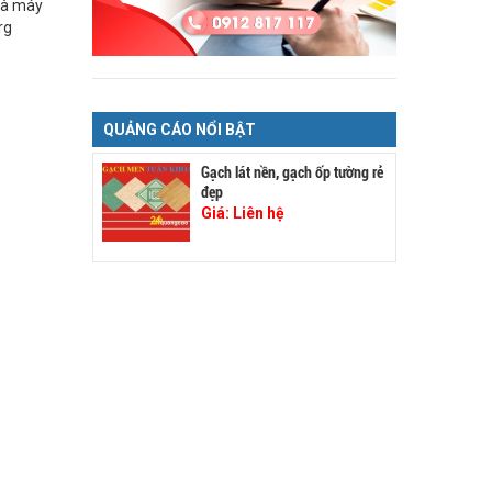
nhà máy
rg
QUẢNG CÁO NỔI BẬT
Gạch lát nền, gạch ốp tường rẻ
đẹp
Giá:
Liên hệ