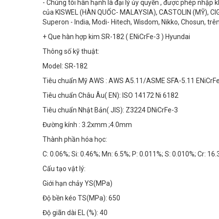
- Chúng tôi hân hạnh là đại lý ủy quyền , được phép nhập 
của KISWEL (HÀN QUỐC- MALAYSIA), CASTOLIN (MỸ), CIG
Superon - India, Modi- Hitech, Wisdom, Nikko, Chosun, trên
+ Que hàn hợp kim SR-182 ( ENiCrFe-3 ) Hyundai
Thông số kỹ thuật:
Model: SR-182
Tiêu chuẩn Mỹ AWS : AWS A5.11/ASME SFA-5.11 ENiCrF
Tiêu chuẩn Châu Âu( EN): ISO 14172 Ni 6182
Tiêu chuẩn Nhật Bản( JIS): Z3224 DNiCrFe-3
Đường kính : 3.2xmm ;4.0mm
Thành phần hóa học:
C: 0.06%; Si: 0.46%; Mn: 6.5%; P: 0.011%; S: 0.010%; Cr: 16.
Cấu tạo vật lý:
Giới hạn chảy YS(MPa)
Độ bền kéo TS(MPa): 650
Độ giãn dài EL (%): 40