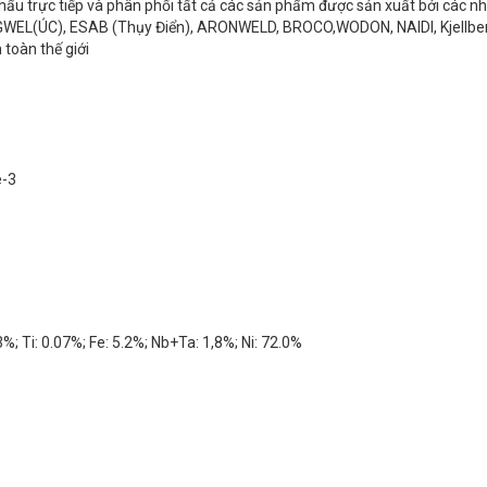
khẩu trực tiếp và phân phối tất cả các sản phẩm được sản xuất bởi các 
WEL(ÚC), ESAB (Thụy Điển), ARONWELD, BROCO,WODON, NAIDI, Kjellbe
 toàn thế giới
e-3
3%; Ti: 0.07%; Fe: 5.2%; Nb+Ta: 1,8%; Ni: 72.0%