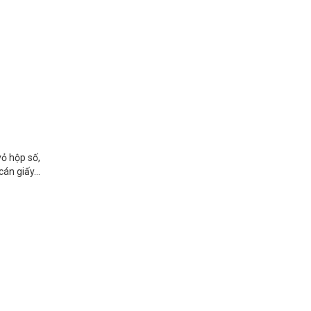
vỏ hộp số,
 cán giấy…