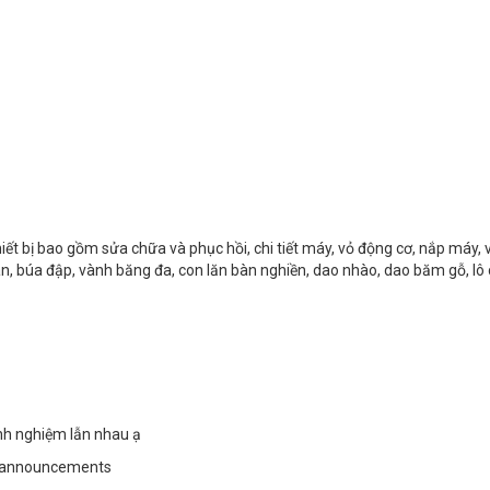
hiết bị bao gồm sửa chữa và phục hồi, chi tiết máy, vỏ động cơ, nắp máy, 
 cán, búa đập, vành băng đa, con lăn bàn nghiền, dao nhào, dao băm gỗ, lô
inh nghiệm lẫn nhau ạ
/announcements