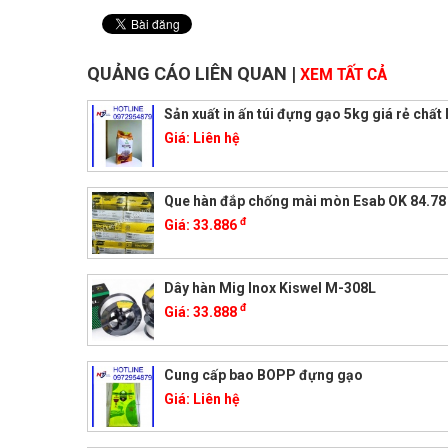
QUẢNG CÁO LIÊN QUAN
|
XEM TẤT CẢ
Sản xuất in ấn túi đựng gạo 5kg giá rẻ chất
Giá:
Liên hệ
Que hàn đắp chống mài mòn Esab OK 84.78
đ
Giá:
33.886
Dây hàn Mig Inox Kiswel M-308L
đ
Giá:
33.888
Cung cấp bao BOPP đựng gạo
Giá:
Liên hệ