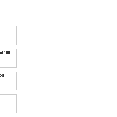
el 180
bel