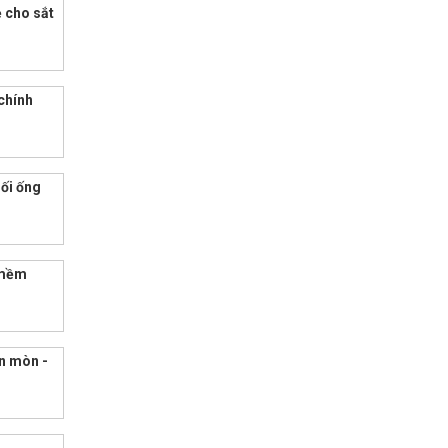
ẻ cho sắt
chính
nối ống
 mềm
ăn mòn -