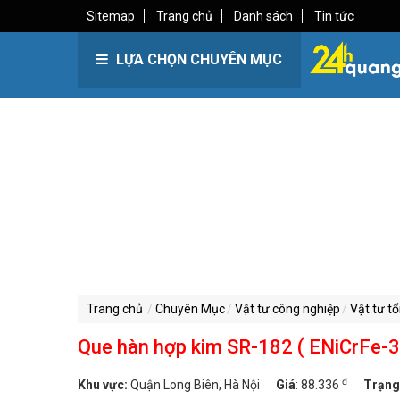
Sitemap
Trang chủ
Danh sách
Tin tức
LỰA CHỌN CHUYÊN MỤC
Trang chủ
Chuyên Mục
Vật tư công nghiệp
Vật tư t
Que hàn hợp kim SR-182 ( ENiCrFe-3
đ
Khu vực:
Quận Long Biên, Hà Nội
Giá
:
88.336
Trạng