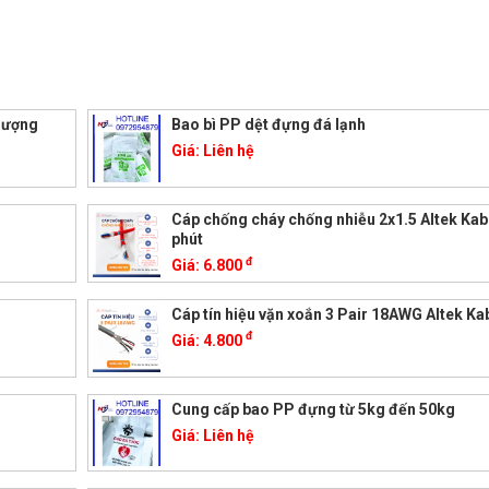
 lượng
Bao bì PP dệt đựng đá lạnh
Giá:
Liên hệ
Cáp chống cháy chống nhiễu 2x1.5 Altek Kab
phút
đ
Giá:
6.800
Cáp tín hiệu vặn xoắn 3 Pair 18AWG Altek Ka
đ
Giá:
4.800
Cung cấp bao PP đựng từ 5kg đến 50kg
Giá:
Liên hệ