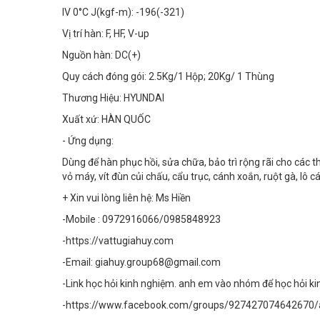
IV 0°C J(kgf-m): -196(-321)
Vị trí hàn: F, HF, V-up
Nguồn hàn: DC(+)
Quy cách đóng gói: 2.5Kg/1 Hộp; 20Kg/ 1 Thùng
Thương Hiệu: HYUNDAI
Xuất xứ: HÀN QUỐC
- Ứng dụng:
Dùng để hàn phục hồi, sửa chữa, bảo trì rộng rãi cho các t
vỏ máy, vít đùn củi chấu, cẩu trục, cánh xoắn, ruột gà, lô
+ Xin vui lòng liên hệ: Ms Hiền
-Mobile : 0972916066/0985848923
-https://vattugiahuy.com
-Email: giahuy.group68@gmail.com
-Link học hỏi kinh nghiệm. anh em vào nhóm để học hỏi k
-https://www.facebook.com/groups/927427074642670