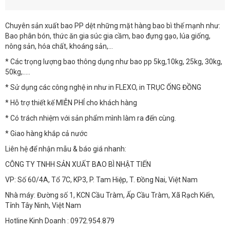
Chuyên sản xuất bao PP dệt những mặt hàng bao bì thế mạnh như:
Bao phân bón, thức ăn gia súc gia cầm, bao đựng gạo, lúa giống,
nông sản, hóa chất, khoáng sản,…
* Các trọng lượng bao thông dụng như bao pp 5kg,10kg, 25kg, 30kg,
50kg,..…
* Sử dụng các công nghệ in như in FLEXO, in TRỤC ỐNG ĐỒNG
* Hỗ trợ thiết kế MIỄN PHÍ cho khách hàng
* Có trách nhiệm với sản phẩm mình làm ra đến cùng.
* Giao hàng khắp cả nước
Liên hệ để nhận mẫu & báo giá nhanh:
CÔNG TY TNHH SẢN XUẤT BAO BÌ NHẬT TIẾN
VP: Số 60/4A, Tổ 7C, KP3, P. Tam Hiệp, T. Đồng Nai, Việt Nam
Nhà máy: Đường số 1, KCN Cầu Tràm, Ấp Cầu Tràm, Xã Rạch Kiến,
Tỉnh Tây Ninh, Việt Nam
Hotline Kinh Doanh : 0972.954.879