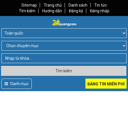
Sitemap
Trang chủ
Danh sách
Tin tức
Tìm kiếm
Hướng dẫn
Đăng ký
Đăng nhập
Tìm kiếm
Danh mục
ĐĂNG TIN MIỄN PHÍ