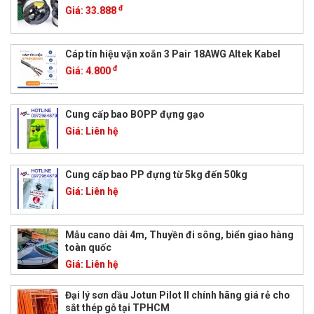
đ
Giá:
33.888
Cáp tín hiệu vặn xoắn 3 Pair 18AWG Altek Kabel
đ
Giá:
4.800
Cung cấp bao BOPP đựng gạo
Giá:
Liên hệ
Cung cấp bao PP đựng từ 5kg đến 50kg
Giá:
Liên hệ
Mẫu cano dài 4m, Thuyền đi sông, biển giao hàng
toàn quốc
Giá:
Liên hệ
Đại lý sơn dầu Jotun Pilot II chính hãng giá rẻ cho
sắt thép gỗ tại TPHCM