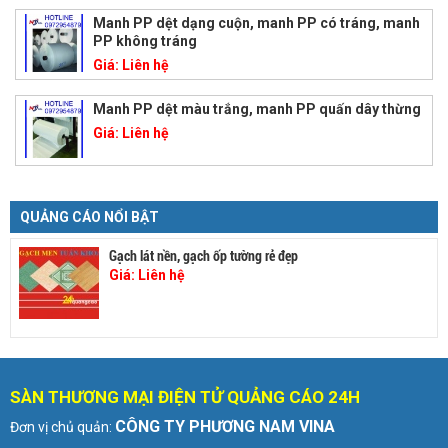
Manh PP dệt dạng cuộn, manh PP có tráng, manh
PP không tráng
Giá:
Liên hệ
Manh PP dệt màu trắng, manh PP quấn dây thừng
Giá:
Liên hệ
QUẢNG CÁO NỔI BẬT
Gạch lát nền, gạch ốp tường rẻ đẹp
Giá:
Liên hệ
SÀN THƯƠNG MẠI ĐIỆN TỬ QUẢNG CÁO 24H
CÔNG TY PHƯƠNG NAM VINA
Đơn vị chủ quản: