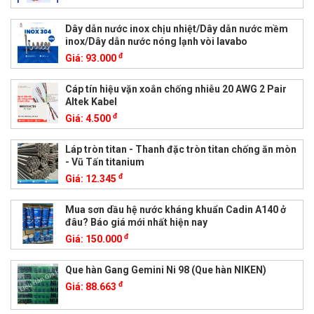
Dây dẫn nước inox chịu nhiệt/Dây dẫn nước mềm
inox/Dây dẫn nước nóng lạnh vòi lavabo
đ
Giá:
93.000
Cáp tín hiệu vặn xoắn chống nhiễu 20 AWG 2 Pair
Altek Kabel
đ
Giá:
4.500
Láp tròn titan - Thanh đặc tròn titan chống ăn mòn
- Vũ Tấn titanium
đ
Giá:
12.345
Mua sơn dầu hệ nước kháng khuẩn Cadin A140 ở
đâu? Báo giá mới nhất hiện nay
đ
Giá:
150.000
Que hàn Gang Gemini Ni 98 (Que hàn NIKEN)
đ
Giá:
88.663