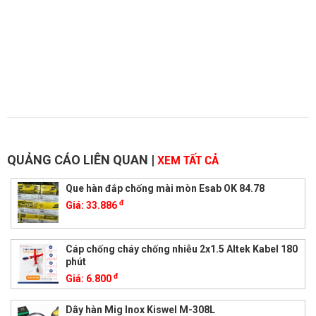
QUẢNG CÁO LIÊN QUAN
|
XEM TẤT CẢ
Que hàn đắp chống mài mòn Esab OK 84.78
đ
Giá:
33.886
Cáp chống cháy chống nhiễu 2x1.5 Altek Kabel 180
phút
đ
Giá:
6.800
Dây hàn Mig Inox Kiswel M-308L