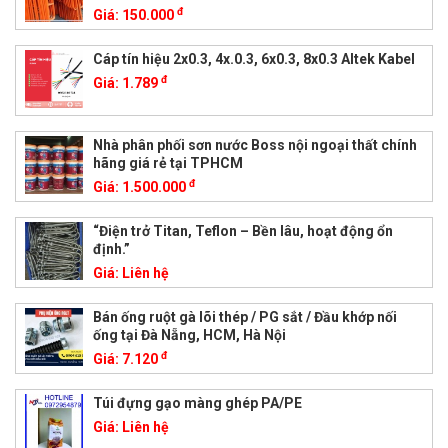
đ
Giá:
150.000
Cáp tín hiệu 2x0.3, 4x.0.3, 6x0.3, 8x0.3 Altek Kabel
đ
Giá:
1.789
Nhà phân phối sơn nước Boss nội ngoại thất chính
hãng giá rẻ tại TPHCM
đ
Giá:
1.500.000
“Điện trở Titan, Teflon – Bền lâu, hoạt động ổn
định.”
Giá:
Liên hệ
Bán ống ruột gà lõi thép / PG sắt / Đầu khớp nối
ống tại Đà Nẵng, HCM, Hà Nội
đ
Giá:
7.120
Túi đựng gạo màng ghép PA/PE
Giá:
Liên hệ