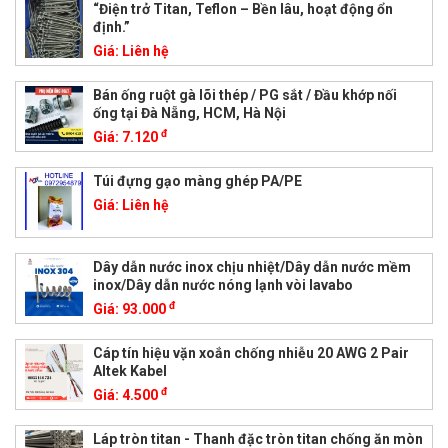
“Điện trở Titan, Teflon – Bền lâu, hoạt động ổn
định.”
Giá:
Liên hệ
Bán ống ruột gà lõi thép / PG sắt / Đầu khớp nối
ống tại Đà Nẵng, HCM, Hà Nội
đ
Giá:
7.120
Túi đựng gạo màng ghép PA/PE
Giá:
Liên hệ
Dây dẫn nước inox chịu nhiệt/Dây dẫn nước mềm
inox/Dây dẫn nước nóng lạnh vòi lavabo
đ
Giá:
93.000
Cáp tín hiệu vặn xoắn chống nhiễu 20 AWG 2 Pair
Altek Kabel
đ
Giá:
4.500
Láp tròn titan - Thanh đặc tròn titan chống ăn mòn