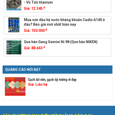
- Vũ Tấn titanium
đ
Giá:
12.345
Mua sơn dầu hệ nước kháng khuẩn Cadin A140 ở
đâu? Báo giá mới nhất hiện nay
đ
Giá:
150.000
Que hàn Gang Gemini Ni 98 (Que hàn NIKEN)
đ
Giá:
88.663
QUẢNG CÁO NỔI BẬT
Gạch lát nền, gạch ốp tường rẻ đẹp
Giá:
Liên hệ