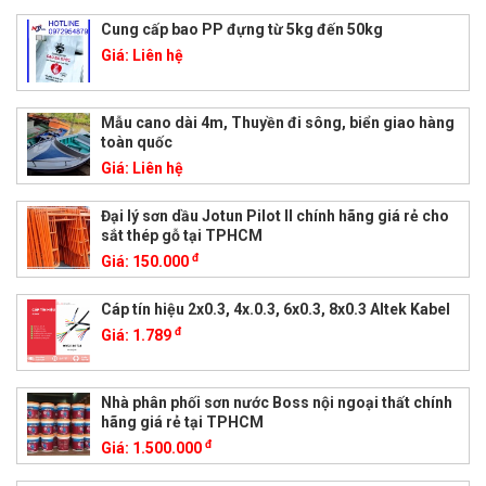
Cung cấp bao PP đựng từ 5kg đến 50kg
Giá:
Liên hệ
Mẫu cano dài 4m, Thuyền đi sông, biển giao hàng
toàn quốc
Giá:
Liên hệ
Đại lý sơn dầu Jotun Pilot II chính hãng giá rẻ cho
sắt thép gỗ tại TPHCM
đ
Giá:
150.000
Cáp tín hiệu 2x0.3, 4x.0.3, 6x0.3, 8x0.3 Altek Kabel
đ
Giá:
1.789
Nhà phân phối sơn nước Boss nội ngoại thất chính
hãng giá rẻ tại TPHCM
đ
Giá:
1.500.000