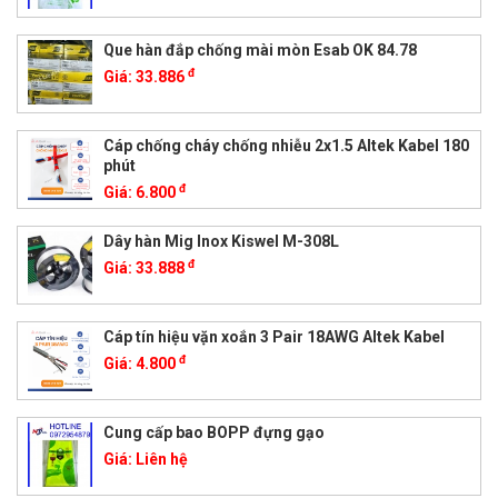
Que hàn đắp chống mài mòn Esab OK 84.78
đ
Giá:
33.886
Cáp chống cháy chống nhiễu 2x1.5 Altek Kabel 180
phút
đ
Giá:
6.800
Dây hàn Mig Inox Kiswel M-308L
đ
Giá:
33.888
Cáp tín hiệu vặn xoắn 3 Pair 18AWG Altek Kabel
đ
Giá:
4.800
Cung cấp bao BOPP đựng gạo
Giá:
Liên hệ