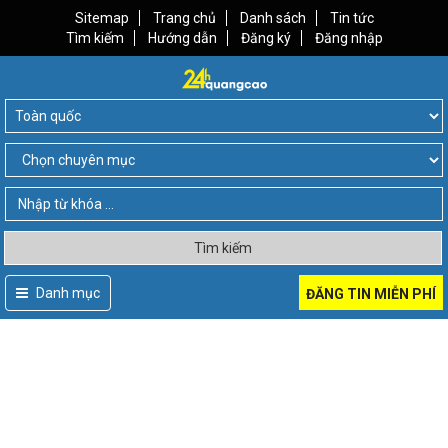
Sitemap
Trang chủ
Danh sách
Tin tức
Tìm kiếm
Hướng dẫn
Đăng ký
Đăng nhập
Tìm kiếm
Danh mục
ĐĂNG TIN MIỄN PHÍ