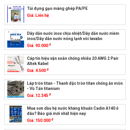
Túi đựng gạo màng ghép PA/PE
Giá:
Liên hệ
Dây dẫn nước inox chịu nhiệt/Dây dẫn nước mềm
inox/Dây dẫn nước nóng lạnh vòi lavabo
đ
Giá:
93.000
Cáp tín hiệu vặn xoắn chống nhiễu 20 AWG 2 Pair
Altek Kabel
đ
Giá:
4.500
Láp tròn titan - Thanh đặc tròn titan chống ăn mòn
- Vũ Tấn titanium
đ
Giá:
12.345
Mua sơn dầu hệ nước kháng khuẩn Cadin A140 ở
đâu? Báo giá mới nhất hiện nay
đ
Giá:
150.000