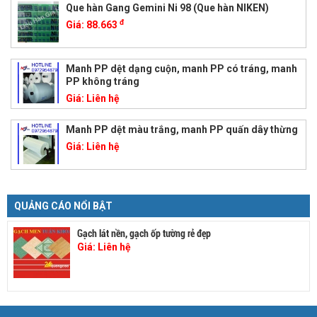
Que hàn Gang Gemini Ni 98 (Que hàn NIKEN)
đ
Giá:
88.663
Manh PP dệt dạng cuộn, manh PP có tráng, manh
PP không tráng
Giá:
Liên hệ
Manh PP dệt màu trắng, manh PP quấn dây thừng
Giá:
Liên hệ
QUẢNG CÁO NỔI BẬT
Gạch lát nền, gạch ốp tường rẻ đẹp
Giá:
Liên hệ