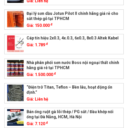
Giá:
Liên hệ
Đại lý sơn dầu Jotun Pilot II chính hãng giá rẻ cho
sắt thép gỗ tại TPHCM
đ
Giá:
150.000
Cáp tín hiệu 2x0.3, 4x.0.3, 6x0.3, 8x0.3 Altek Kabel
đ
Giá:
1.789
Nhà phân phối sơn nước Boss nội ngoại thất chính
hãng giá rẻ tại TPHCM
đ
Giá:
1.500.000
“Điện trở Titan, Teflon – Bền lâu, hoạt động ổn
định.”
Giá:
Liên hệ
Bán ống ruột gà lõi thép / PG sắt / Đầu khớp nối
ống tại Đà Nẵng, HCM, Hà Nội
đ
Giá:
7.120