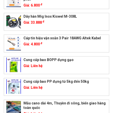
đ
Giá:
6.800
Dây hàn Mig Inox Kiswel M-308L
đ
Giá:
33.888
Cáp tín hiệu vặn xoắn 3 Pair 18AWG Altek Kabel
đ
Giá:
4.800
Cung cấp bao BOPP đựng gạo
Giá:
Liên hệ
Cung cấp bao PP đựng từ 5kg đến 50kg
Giá:
Liên hệ
Mẫu cano dài 4m, Thuyền đi sông, biển giao hàng
toàn quốc