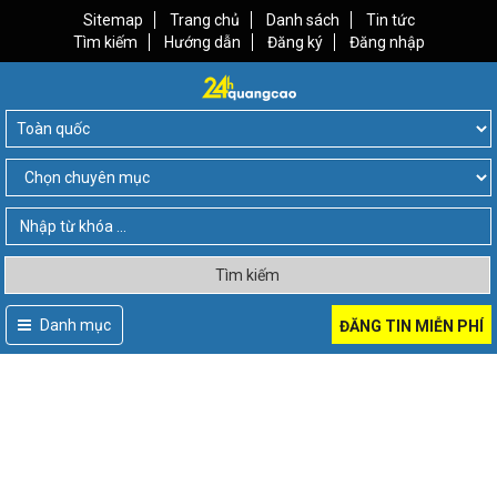
Sitemap
Trang chủ
Danh sách
Tin tức
Tìm kiếm
Hướng dẫn
Đăng ký
Đăng nhập
Tìm kiếm
Danh mục
ĐĂNG TIN MIỄN PHÍ