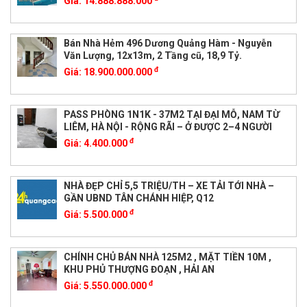
Giá:
14.888.888.000
Bán Nhà Hẻm 496 Dương Quảng Hàm - Nguyễn
Văn Lượng, 12x13m, 2 Tầng cũ, 18,9 Tỷ.
đ
Giá:
18.900.000.000
PASS PHÒNG 1N1K - 37M2 TẠI ĐẠI MỖ, NAM TỪ
LIÊM, HÀ NỘI - RỘNG RÃI – Ở ĐƯỢC 2–4 NGƯỜI
đ
Giá:
4.400.000
NHÀ ĐẸP CHỈ 5,5 TRIỆU/TH – XE TẢI TỚI NHÀ –
GẦN UBND TÂN CHÁNH HIỆP, Q12
đ
Giá:
5.500.000
CHÍNH CHỦ BÁN NHÀ 125M2 , MẶT TIỀN 10M ,
KHU PHỦ THƯỢNG ĐOẠN , HẢI AN
đ
Giá:
5.550.000.000