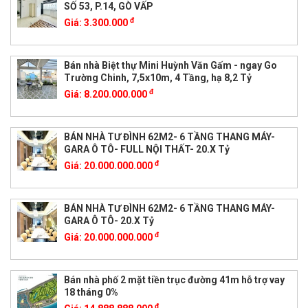
SỐ 53, P.14, GÒ VẤP
đ
Giá:
3.300.000
Bán nhà Biệt thự Mini Huỳnh Văn Gấm - ngay Go
Trường Chinh, 7,5x10m, 4 Tầng, hạ 8,2 Tỷ
đ
Giá:
8.200.000.000
BÁN NHÀ TƯ ĐÌNH 62M2- 6 TẦNG THANG MÁY-
GARA Ô TÔ- FULL NỘI THẤT- 20.X Tỷ
đ
Giá:
20.000.000.000
BÁN NHÀ TƯ ĐÌNH 62M2- 6 TẦNG THANG MÁY-
GARA Ô TÔ- 20.X Tỷ
đ
Giá:
20.000.000.000
Bán nhà phố 2 mặt tiền trục đường 41m hỗ trợ vay
18 tháng 0%
đ