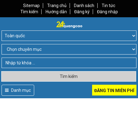
Sitemap
Trang chủ
Danh sách
Tin tức
Tìm kiếm
Hướng dẫn
Đăng ký
Đăng nhập
Tìm kiếm
Danh mục
ĐĂNG TIN MIỄN PHÍ