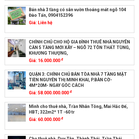
Bán nhà 3 tầng có sân vườn thoáng mát ngõ 104
Đào Tấn, 0904152396
Giá:
Liên hệ
CHÍNH CHỦ CHO HỘ GIA ĐÌNH THUÊ NHÀ NGUYÊN
CĂN 5 TẦNG MỚI XÂY – NGÕ 72 TÔN THẤT TÙNG,
KHƯƠNG THƯỢNG,
đ
Giá:
16.000.000
QUẬN 3: CHÍNH CHỦ BÁN TÒA NHÀ 7 TẦNG MẶT
TIỀN NGUYỄN THỊ MINH KHAI, P.BÀN CỜ-
4M*20M- NGAY GÓC CÁCH
đ
Giá:
58.000.000.000
Mình cho thuê nhà, Trần Nhân Tông, Mai Hắc Đế,
HBT; 322m2* 1T -60 tr
đ
Giá:
60.000.000
Cho thuê nhà, Duy Tân, Thành Thái, Trần Thái