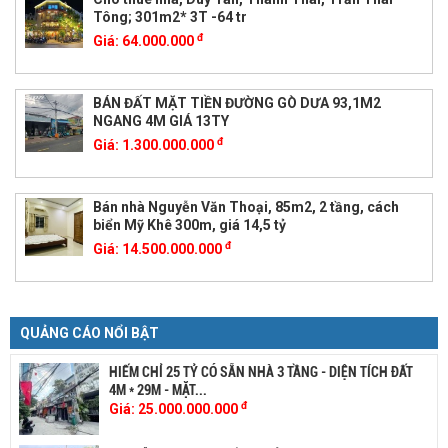
Tông; 301m2* 3T -64 tr
đ
Giá:
64.000.000
BÁN ĐẤT MẶT TIỀN ĐƯỜNG GÒ DƯA 93,1M2
NGANG 4M GIÁ 13TY
đ
Giá:
1.300.000.000
Bán nhà Nguyễn Văn Thoại, 85m2, 2 tầng, cách
biển Mỹ Khê 300m, giá 14,5 tỷ
đ
Giá:
14.500.000.000
QUẢNG CÁO NỔI BẬT
HIẾM CHỈ 25 TỶ CÓ SẴN NHÀ 3 TẦNG - DIỆN TÍCH ĐẤT
4M * 29M - MẶT...
đ
Giá:
25.000.000.000