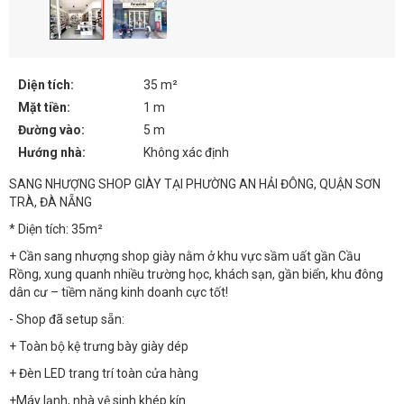
Diện tích:
35 m²
Mặt tiền:
1 m
Đường vào:
5 m
Hướng nhà:
Không xác định
SANG NHƯỢNG SHOP GIÀY TẠI PHƯỜNG AN HẢI ĐÔNG, QUẬN SƠN
TRÀ, ĐÀ NẴNG
* Diện tích: 35m²
+ Cần sang nhượng shop giày nằm ở khu vực sầm uất gần Cầu
Rồng, xung quanh nhiều trường học, khách sạn, gần biển, khu đông
dân cư – tiềm năng kinh doanh cực tốt!
- Shop đã setup sẵn:
+ Toàn bộ kệ trưng bày giày dép
+ Đèn LED trang trí toàn cửa hàng
+Máy lạnh, nhà vệ sinh khép kín