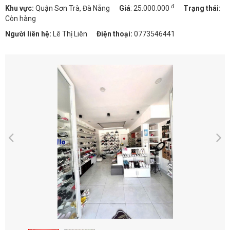
đ
Khu vực:
Quận Sơn Trà, Đà Nẵng
Giá
:
25.000.000
Trạng thái:
Còn hàng
Người liên hệ:
Lê Thị Liên
Điện thoại:
0773546441