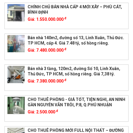
CHÍNH CHỦ BÁN NHÀ CẤP 4 MỚI XÂY – PHÙ CÁT,
BÌNH ĐỊNH
đ
Giá:
1.550.000.000
Bán nhà 140m2, đường số 13, Linh Xuân, Thủ Đức.
TP HCM, cấp 4. Giá 7.48 tỷ, sổ hồng riêng.
đ
Giá:
7.480.000.000
Bán nhà 3 tầng, 120m2, đường Số 10, Linh Xuân,
Thủ Đức, TP HCM, sổ hồng riêng. Giá 7,38 tỷ.
đ
Giá:
7.380.000.000
CHO THUÊ PHÒNG - GIÁ TỐT, TIỆN NGHI, AN NINH
GẦN NGUYỄN VẴN TRỖI, P.8, Q.PHÚ NHUẬN
đ
Giá:
2.500.000
CHO THUÊ PHÒNG MỚI FULL NỘI THẤT – ĐƯỜNG