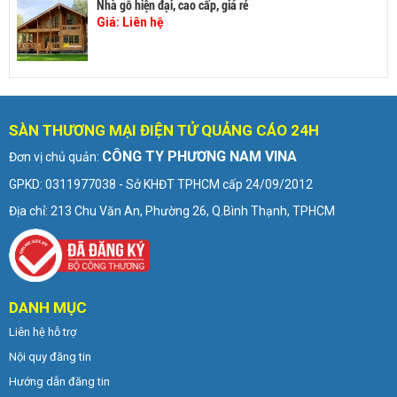
Nhà gỗ hiện đại, cao cấp, giá rẻ
Giá:
Liên hệ
SÀN THƯƠNG MẠI ĐIỆN TỬ QUẢNG CÁO 24H
CÔNG TY PHƯƠNG NAM VINA
Đơn vị chủ quản:
GPKD: 0311977038 - Sở KHĐT TPHCM cấp 24/09/2012
Địa chỉ: 213 Chu Văn An, Phường 26, Q.Bình Thạnh, TPHCM
DANH MỤC
Liên hệ hỗ trợ
Nội quy đăng tin
Hướng dẫn đăng tin