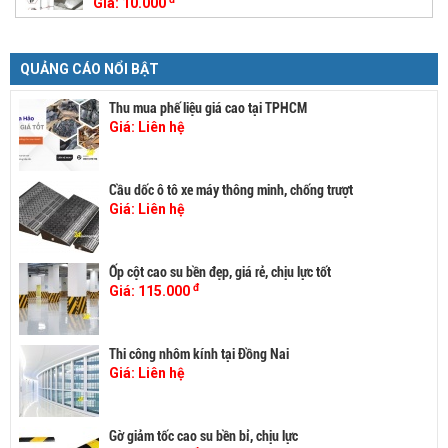
Giá:
10.000
QUẢNG CÁO NỔI BẬT
Thu mua phế liệu giá cao tại TPHCM
Giá:
Liên hệ
Cầu dốc ô tô xe máy thông minh, chống trượt
Giá:
Liên hệ
Ốp cột cao su bền đẹp, giá rẻ, chịu lực tốt
đ
Giá:
115.000
Thi công nhôm kính tại Đồng Nai
Giá:
Liên hệ
Gờ giảm tốc cao su bền bỉ, chịu lực