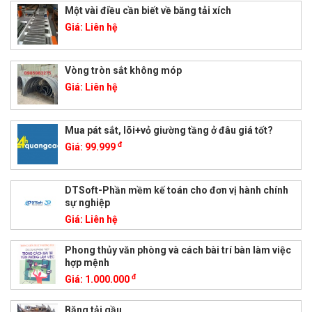
Một vài điều cần biết về băng tải xích
Giá:
Liên hệ
Vòng tròn sắt không móp
Giá:
Liên hệ
Mua pát sắt, lõi+vỏ giường tầng ở đâu giá tốt?
đ
Giá:
99.999
DTSoft-Phần mềm kế toán cho đơn vị hành chính
sự nghiệp
Giá:
Liên hệ
Phong thủy văn phòng và cách bài trí bàn làm việc
hợp mệnh
đ
Giá:
1.000.000
Băng tải gầu