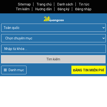
Sitemap
Trang chủ
Danh sách
Tin tức
Tìm kiếm
Hướng dẫn
Đăng ký
Đăng nhập
Tìm kiếm
Danh mục
ĐĂNG TIN MIỄN PHÍ