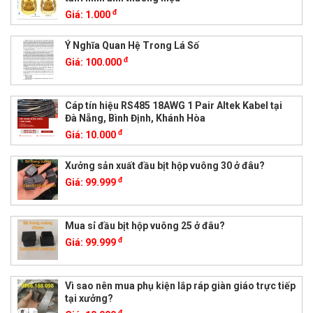
đ
Giá:
1.000
Ý Nghĩa Quan Hệ Trong Lá Số
đ
Giá:
100.000
Cáp tín hiệu RS485 18AWG 1 Pair Altek Kabel tại
Đà Nẵng, Bình Định, Khánh Hòa
đ
Giá:
10.000
Xưởng sản xuất đầu bịt hộp vuông 30 ở đâu?
đ
Giá:
99.999
Mua sỉ đầu bịt hộp vuông 25 ở đâu?
đ
Giá:
99.999
Vì sao nên mua phụ kiện lắp ráp giàn giáo trực tiếp
tại xưởng?
đ