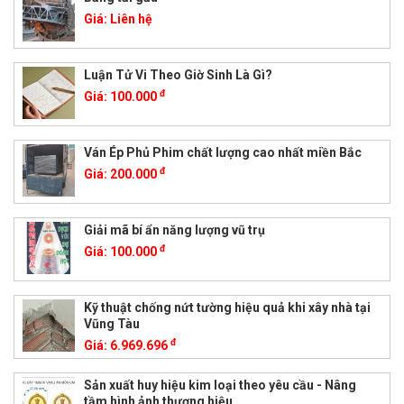
Giá:
Liên hệ
Luận Tử Vi Theo Giờ Sinh Là Gì?
đ
Giá:
100.000
Ván Ép Phủ Phim chất lượng cao nhất miền Bắc
đ
Giá:
200.000
Giải mã bí ẩn năng lượng vũ trụ
đ
Giá:
100.000
Kỹ thuật chống nứt tường hiệu quả khi xây nhà tại
Vũng Tàu
đ
Giá:
6.969.696
Sản xuất huy hiệu kim loại theo yêu cầu - Nâng
tầm hình ảnh thương hiệu