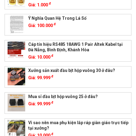
đ
Giá:
1.000
Ý Nghĩa Quan Hệ Trong Lá Số
đ
Giá:
100.000
Cáp tín hiệu RS485 18AWG 1 Pair Altek Kabel tại
Đà Nẵng, Bình Định, Khánh Hòa
đ
Giá:
10.000
Xưởng sản xuất đầu bịt hộp vuông 30 ở đâu?
đ
Giá:
99.999
Mua sỉ đầu bịt hộp vuông 25 ở đâu?
đ
Giá:
99.999
Vì sao nên mua phụ kiện lắp ráp giàn giáo trực tiếp
tại xưởng?
đ
Giá:
10.000