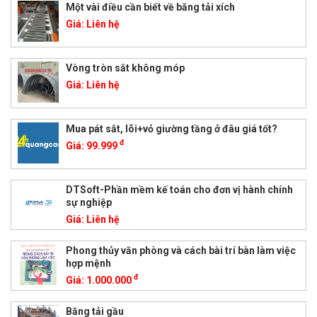
Một vài điều cần biết về băng tải xích
Giá:
Liên hệ
Vòng tròn sắt không móp
Giá:
Liên hệ
Mua pát sắt, lõi+vỏ giường tầng ở đâu giá tốt?
đ
Giá:
99.999
DTSoft-Phần mềm kế toán cho đơn vị hành chính
sự nghiệp
Giá:
Liên hệ
Phong thủy văn phòng và cách bài trí bàn làm việc
hợp mệnh
đ
Giá:
1.000.000
Băng tải gầu