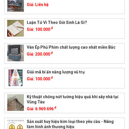
Giá:
Liên hệ
Luận Tử Vi Theo Giờ Sinh Là Gì?
đ
Giá:
100.000
Ván Ép Phủ Phim chất lượng cao nhất miền Bắc
đ
Giá:
200.000
Giải mã bí ẩn năng lượng vũ trụ
đ
Giá:
100.000
Kỹ thuật chống nứt tường hiệu quả khi xây nhà tại
Vũng Tàu
đ
Giá:
6.969.696
Sản xuất huy hiệu kim loại theo yêu cầu - Nâng
tầm hình ảnh thương hiệu