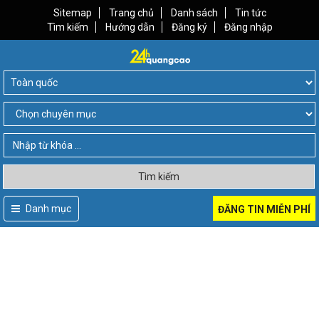
Sitemap
Trang chủ
Danh sách
Tin tức
Tìm kiếm
Hướng dẫn
Đăng ký
Đăng nhập
Tìm kiếm
Danh mục
ĐĂNG TIN MIỄN PHÍ