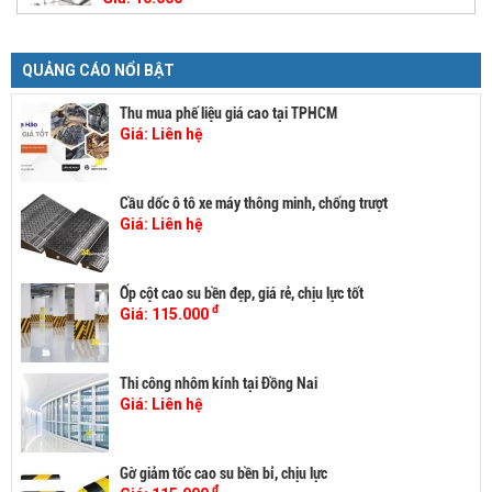
QUẢNG CÁO NỔI BẬT
Thu mua phế liệu giá cao tại TPHCM
Giá:
Liên hệ
Cầu dốc ô tô xe máy thông minh, chống trượt
Giá:
Liên hệ
Ốp cột cao su bền đẹp, giá rẻ, chịu lực tốt
đ
Giá:
115.000
Thi công nhôm kính tại Đồng Nai
Giá:
Liên hệ
Gờ giảm tốc cao su bền bỉ, chịu lực
đ