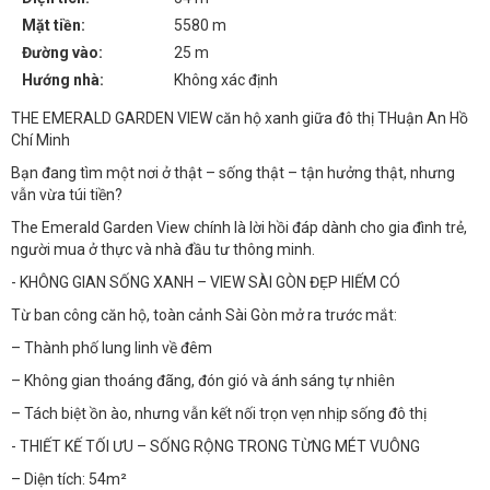
Mặt tiền:
5580 m
Đường vào:
25 m
Hướng nhà:
Không xác định
THE EMERALD GARDEN VIEW căn hộ xanh giữa đô thị THuận An Hồ
Chí Minh
Bạn đang tìm một nơi ở thật – sống thật – tận hưởng thật, nhưng
vẫn vừa túi tiền?
The Emerald Garden View chính là lời hồi đáp dành cho gia đình trẻ,
người mua ở thực và nhà đầu tư thông minh.
- KHÔNG GIAN SỐNG XANH – VIEW SÀI GÒN ĐẸP HIẾM CÓ
Từ ban công căn hộ, toàn cảnh Sài Gòn mở ra trước mắt:
– Thành phố lung linh về đêm
– Không gian thoáng đãng, đón gió và ánh sáng tự nhiên
– Tách biệt ồn ào, nhưng vẫn kết nối trọn vẹn nhịp sống đô thị
- THIẾT KẾ TỐI ƯU – SỐNG RỘNG TRONG TỪNG MÉT VUÔNG
– Diện tích: 54m²