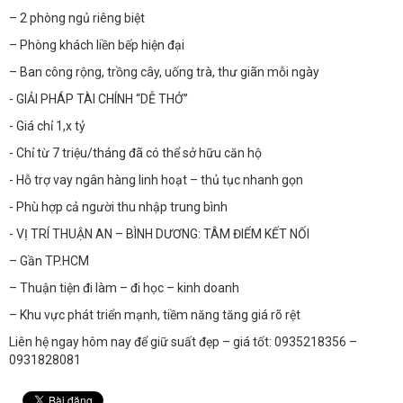
– 2 phòng ngủ riêng biệt
– Phòng khách liền bếp hiện đại
– Ban công rộng, trồng cây, uống trà, thư giãn mỗi ngày
- GIẢI PHÁP TÀI CHÍNH “DỄ THỞ”
- Giá chỉ 1,x tỷ
- Chỉ từ 7 triệu/tháng đã có thể sở hữu căn hộ
- Hỗ trợ vay ngân hàng linh hoạt – thủ tục nhanh gọn
- Phù hợp cả người thu nhập trung bình
- VỊ TRÍ THUẬN AN – BÌNH DƯƠNG: TÂM ĐIỂM KẾT NỐI
– Gần TP.HCM
– Thuận tiện đi làm – đi học – kinh doanh
– Khu vực phát triển mạnh, tiềm năng tăng giá rõ rệt
Liên hệ ngay hôm nay để giữ suất đẹp – giá tốt: 0935218356 –
0931828081