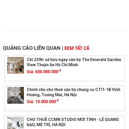
QUẢNG CÁO LIÊN QUAN
|
XEM TẤT CẢ
Chỉ 239tr sở hửu ngay căn hộ The Emerald Garden
View Thuận An Hồ Chí Minh
đ
Giá:
600.000.000
Chính chủ cho thuê căn hộ chung cư CTI1-1B Vĩnh
Hoàng, Tương Mai, Hà Nội.
đ
Giá:
10.000.000
CHO THUÊ CCMN STUDIO MỚI TINH - LÊ QUANG
ĐẠO, MỄ TRÌ, HÀ NỘI