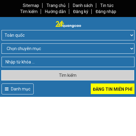
Sitemap
Trang chủ
Danh sách
Tin tức
Tìm kiếm
Hướng dẫn
Đăng ký
Đăng nhập
Tìm kiếm
Danh mục
ĐĂNG TIN MIỄN PHÍ