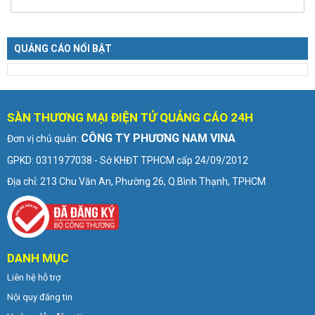
QUẢNG CÁO NỔI BẬT
SÀN THƯƠNG MẠI ĐIỆN TỬ QUẢNG CÁO 24H
CÔNG TY PHƯƠNG NAM VINA
Đơn vị chủ quản:
GPKD: 0311977038 - Sở KHĐT TPHCM cấp 24/09/2012
Địa chỉ: 213 Chu Văn An, Phường 26, Q.Bình Thạnh, TPHCM
DANH MỤC
Liên hệ hỗ trợ
Nội quy đăng tin