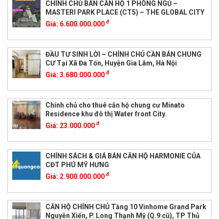
CHÍNH CHỦ BÁN CĂN HỘ 1 PHÒNG NGỦ –
MASTERI PARK PLACE (CT5) – THE GLOBAL CITY
đ
Giá:
6.600.000.000
ĐẦU TƯ SINH LỜI – CHÍNH CHỦ CẦN BÁN CHUNG
CƯ Tại Xã Đa Tốn, Huyện Gia Lâm, Hà Nội
đ
Giá:
3.680.000.000
Chính chủ cho thuê căn hộ chung cư Minato
Residence khu đô thị Water front City.
đ
Giá:
23.000.000
CHÍNH SÁCH & GIÁ BÁN CĂN HỘ HARMONIE CỦA
CĐT PHÚ MỸ HƯNG
đ
Giá:
2.900.000.000
CĂN HỘ CHÍNH CHỦ Tầng 10 Vinhome Grand Park
Nguyễn Xiển, P. Long Thạnh Mỹ (Q.9 cũ), TP Thủ