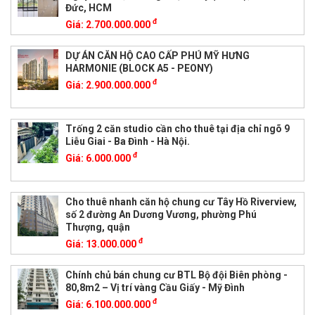
Đức, HCM
đ
Giá:
2.700.000.000
DỰ ÁN CĂN HỘ CAO CẤP PHÚ MỸ HƯNG
HARMONIE (BLOCK A5 - PEONY)
đ
Giá:
2.900.000.000
Trống 2 căn studio cần cho thuê tại địa chỉ ngõ 9
Liễu Giai - Ba Đình - Hà Nội.
đ
Giá:
6.000.000
Cho thuê nhanh căn hộ chung cư Tây Hồ Riverview,
số 2 đường An Dương Vương, phường Phú
Thượng, quận
đ
Giá:
13.000.000
Chính chủ bán chung cư BTL Bộ đội Biên phòng -
80,8m2 – Vị trí vàng Cầu Giấy - Mỹ Đình
đ
Giá:
6.100.000.000