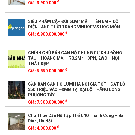
đ
Giá:
3.900.000
SIÊU PHẨM CẶP ĐÔI 60M² MẶT TIỀN 6M – ĐỐI
DIỆN LÀNG THỜI TRANG VINHOEMS HÓC MÔN
đ
Giá:
6.900.000.000
CHÍNH CHỦ BÁN CĂN HỘ CHUNG CƯ KHU ĐỒNG
TÀU – HOÀNG MAI – 78,2M² – 3PN, 2WC – NỘI
THẤT ĐẸP
đ
Giá:
5.850.000.000
CẦN BÁN CĂN HỘ LUMI HÀ NỘI GIÁ TỐT - CẮT LỖ
350 TRIỆU VÀO HĐMB TẠI ĐẠI LỘ THĂNG LONG,
PHƯỜNG TÂY
đ
Giá:
7.500.000.000
Cho Thuê Căn Hộ Tập Thể C10 Thành Công – Ba
Đình, Hà Nội
đ
Giá:
4.000.000