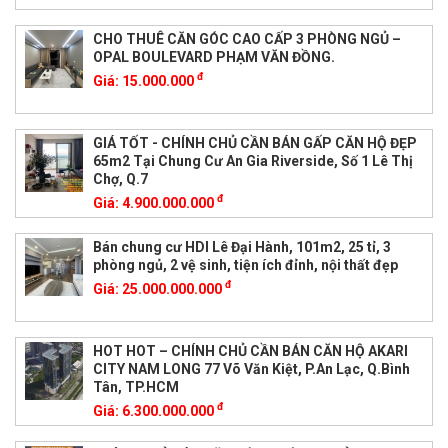
CHO THUÊ CĂN GÓC CAO CẤP 3 PHÒNG NGỦ –
OPAL BOULEVARD PHẠM VĂN ĐỒNG.
đ
Giá:
15.000.000
GIÁ TỐT - CHÍNH CHỦ CẦN BÁN GẤP CĂN HỘ ĐẸP
65m2 Tại Chung Cư An Gia Riverside, Số 1 Lê Thị
Chợ, Q.7
đ
Giá:
4.900.000.000
Bán chung cư HDI Lê Đại Hành, 101m2, 25 tỉ, 3
phòng ngủ, 2 vệ sinh, tiện ích đỉnh, nội thất đẹp
đ
Giá:
25.000.000.000
HOT HOT – CHÍNH CHỦ CẦN BÁN CĂN HỘ AKARI
CITY NAM LONG 77 Võ Văn Kiệt, P.An Lạc, Q.Bình
Tân, TP.HCM
đ
Giá:
6.300.000.000