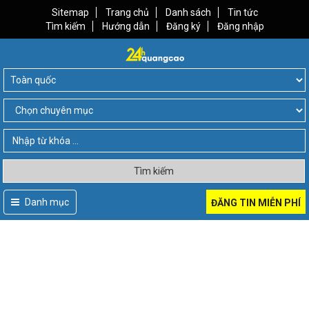
Sitemap
Trang chủ
Danh sách
Tin tức
Tìm kiếm
Hướng dẫn
Đăng ký
Đăng nhập
Tìm kiếm
Danh mục
ĐĂNG TIN MIỄN PHÍ