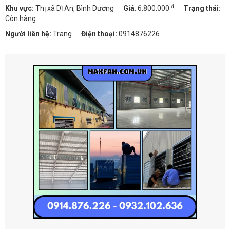
đ
Khu vực:
Thị xã Dĩ An, Bình Dương
Giá
:
6.800.000
Trạng thái:
Còn hàng
Người liên hệ:
Trang
Điện thoại:
0914876226