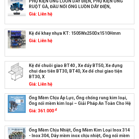
PHỤ KIỆN ỐNG LUỒN DÂY ĐIỆN, PHỤ KIỆN ỐNG
RUỘT GÀ, ĐẦU NỐI ỐNG LUỒN DÂY ĐIỆN,
Giá:
Liên hệ
Kệ để khay nhựa KT: 1505Wx250Dx1510Hmm
Giá:
Liên hệ
Kệ để chuôi giao BT40 , Xe đẩy BT50, Xe đựng
chui dao tiên BT30, BT40, Xe để chui giao tiện
BT30, X
Giá:
Liên hệ
Ống Mềm Chịu Áp Lực, Ống chống rung kim loại,
Ống nối mềm kim loại – Giải Pháp An Toàn Cho Hệ
đ
Giá:
361.000
Ống Mềm Chịu Nhiệt, Ống Mềm Kim Loại Inox 314
- Inox 304, Dây mềm inox chịu nhiệt, Ống nối mềm