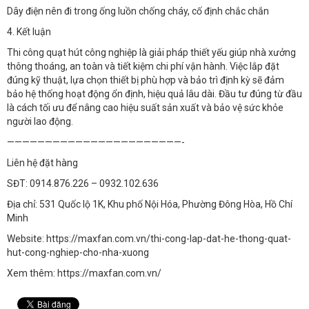
Dây điện nên đi trong ống luồn chống cháy, cố định chắc chắn
4. Kết luận
Thi công quạt hút công nghiệp là giải pháp thiết yếu giúp nhà xưởng
thông thoáng, an toàn và tiết kiệm chi phí vận hành. Việc lắp đặt
đúng kỹ thuật, lựa chọn thiết bị phù hợp và bảo trì định kỳ sẽ đảm
bảo hệ thống hoạt động ổn định, hiệu quả lâu dài. Đầu tư đúng từ đầu
là cách tối ưu để nâng cao hiệu suất sản xuất và bảo vệ sức khỏe
người lao động.
———————————————————————-
Liên hệ đặt hàng
SĐT: 0914.876.226 – 0932.102.636
Địa chỉ: 531 Quốc lộ 1K, Khu phố Nội Hóa, Phường Đông Hòa, Hồ Chí
Minh
Website: https://maxfan.com.vn/thi-cong-lap-dat-he-thong-quat-
hut-cong-nghiep-cho-nha-xuong
Xem thêm: https://maxfan.com.vn/