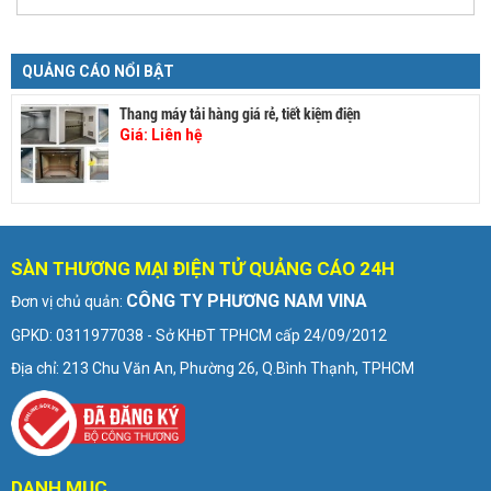
QUẢNG CÁO NỔI BẬT
Thang máy tải hàng giá rẻ, tiết kiệm điện
Giá:
Liên hệ
SÀN THƯƠNG MẠI ĐIỆN TỬ QUẢNG CÁO 24H
CÔNG TY PHƯƠNG NAM VINA
Đơn vị chủ quản:
GPKD: 0311977038 - Sở KHĐT TPHCM cấp 24/09/2012
Địa chỉ: 213 Chu Văn An, Phường 26, Q.Bình Thạnh, TPHCM
DANH MỤC