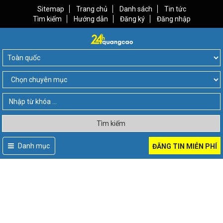
Sitemap
Trang chủ
Danh sách
Tin tức
Tìm kiếm
Hướng dẫn
Đăng ký
Đăng nhập
Tìm kiếm
Danh mục
ĐĂNG TIN MIỄN PHÍ