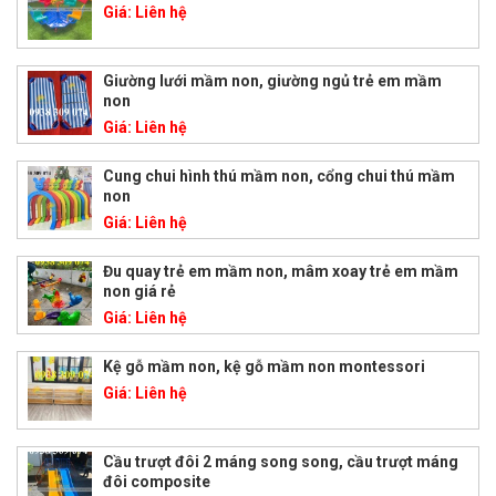
Giá:
Liên hệ
Giường lưới mầm non, giường ngủ trẻ em mầm
non
Giá:
Liên hệ
Cung chui hình thú mầm non, cổng chui thú mầm
non
Giá:
Liên hệ
Đu quay trẻ em mầm non, mâm xoay trẻ em mầm
non giá rẻ
Giá:
Liên hệ
Kệ gỗ mầm non, kệ gỗ mầm non montessori
Giá:
Liên hệ
Cầu trượt đôi 2 máng song song, cầu trượt máng
đôi composite