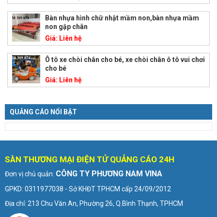
Bàn nhựa hình chữ nhật mầm non,bàn nhựa mầm
non gập chân
Giá:
Liên hệ
Ô tô xe chòi chân cho bé, xe chòi chân ô tô vui chơi
cho bé
Giá:
Liên hệ
QUẢNG CÁO NỔI BẬT
SÀN THƯƠNG MẠI ĐIỆN TỬ QUẢNG CÁO 24H
CÔNG TY PHƯƠNG NAM VINA
Đơn vị chủ quản:
GPKD: 0311977038 - Sở KHĐT TPHCM cấp 24/09/2012
Địa chỉ: 213 Chu Văn An, Phường 26, Q.Bình Thạnh, TPHCM