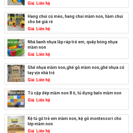
Giá:
Liên hệ
Hang chui cú mèo, hang chui mầm non, hầm chui
cho bé giá rẻ
Giá:
Liên hệ
Nhà banh nhựa lắp ráp trẻ em, quây bóng nhựa
mầm non
Giá:
Liên hệ
Ghế nhựa mầm non,ghế gỗ mầm non,ghế nhựa có
tay vịn nhà trẻ
Giá:
Liên hệ
Tủ cặp dép mầm non 8 ô, tủ đựng balo mầm non
Giá:
Liên hệ
Kệ tủ gỗ trẻ em mầm non, kệ gỗ montessori cho
lớp mầm non
Giá:
Liên hệ