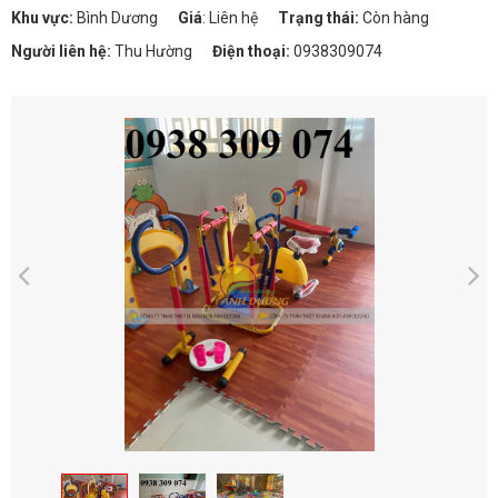
Khu vực:
Bình Dương
Giá
:
Liên hệ
Trạng thái:
Còn hàng
Người liên hệ:
Thu Hường
Điện thoại:
0938309074