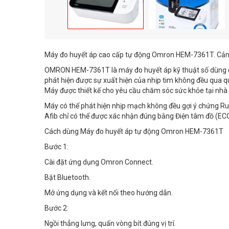
Máy đo huyết áp cao cấp tự động Omron HEM-7361T. Cản
OMRON HEM-7361T là máy đo huyết áp kỹ thuật số dùng để 
phát hiện được sự xuất hiện của nhịp tim không đều qua q
Máy được thiết kế cho yêu cầu chăm sóc sức khỏe tại nhà 
Máy có thể phát hiện nhịp mạch không đều gợi ý chứng Rung
Afib chỉ có thể được xác nhận đúng bằng Điện tâm đồ (ECG)
Cách dùng Máy đo huyết áp tự động Omron HEM-7361T
Bước 1:
Cài đặt ứng dụng Omron Connect.
Bật Bluetooth.
Mở ứng dụng và kết nối theo hướng dẫn.
Bước 2:
Ngồi thẳng lưng, quấn vòng bít đúng vị trí.