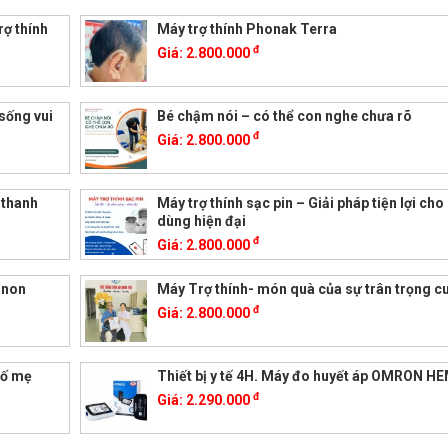
rợ thính
Máy trợ thính Phonak Terra
đ
Giá:
2.800.000
sống vui
Bé chậm nói – có thể con nghe chưa rõ
đ
Giá:
2.800.000
 thanh
Máy trợ thính sạc pin – Giải pháp tiện lợi cho
dùng hiện đại
đ
Giá:
2.800.000
 non
Máy Trợ thính- món quà của sự trân trọng c
đ
Giá:
2.800.000
bố mẹ
Thiết bị y tế 4H. Máy đo huyết áp OMRON H
đ
Giá:
2.290.000