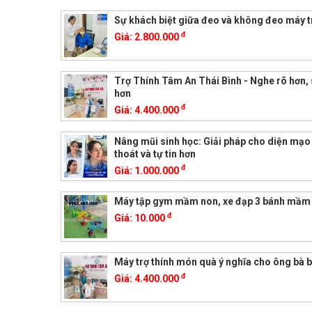
Sự khách biệt giữa đeo và không đeo máy t
đ
Giá:
2.800.000
Trợ Thính Tâm An Thái Bình - Nghe rõ hơn, 
hơn
đ
Giá:
4.400.000
Nâng mũi sinh học: Giải pháp cho diện mạo
thoát và tự tin hơn
đ
Giá:
1.000.000
Máy tập gym mầm non, xe đạp 3 bánh mầm
đ
Giá:
10.000
Máy trợ thính món quà ý nghĩa cho ông bà 
đ
Giá:
4.400.000