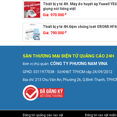
Thiết bị y tế 4H. Máy đo huyết áp Yuwell Y
giọng nói tiếng việt
đ
Giá:
970.000
Thiết bị y tế 4H.Đệm chống loét OROMI HF6
đ
Giá:
790.000
SÀN THƯƠNG MẠI ĐIỆN TỬ QUẢNG CÁO 24H
CÔNG TY PHƯƠNG NAM VINA
Đơn vị chủ quản:
GPKD: 0311977038 - Sở KHĐT TPHCM cấp 24/09/2012
Địa chỉ: 213 Chu Văn An, Phường 26, Q.Bình Thạnh, TPH
Đăng tin quảng cáo rao vặt
Đăng tin rao vặt miễn