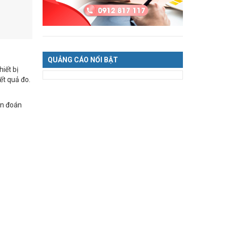
QUẢNG CÁO NỔI BẬT
iết bị
ết quả đo.
ẩn đoán