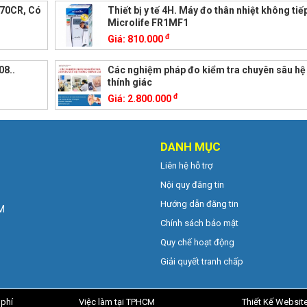
E670CR, Có
Thiết bị y tế 4H. Máy đo thân nhiệt không tiế
Microlife FR1MF1
đ
Giá:
810.000
08..
Các nghiệm pháp đo kiểm tra chuyên sâu hệ
thính giác
đ
Giá:
2.800.000
DANH MỤC
Liên hệ hỗ trợ
Nội quy đăng tin
Hướng dẫn đăng tin
CM
Chính sách bảo mật
Quy chế hoạt động
Giải quyết tranh chấp
 phí
Việc làm tại TPHCM
Thiết Kế Websit