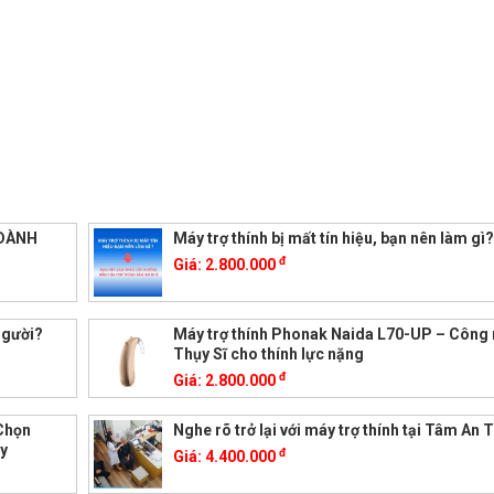
 DÀNH
Máy trợ thính bị mất tín hiệu, bạn nên làm gì
đ
Giá:
2.800.000
người?
Máy trợ thính Phonak Naida L70-UP – Công
Thụy Sĩ cho thính lực nặng
đ
Giá:
2.800.000
Chọn
Nghe rõ trở lại với máy trợ thính tại Tâm An 
y
đ
Giá:
4.400.000