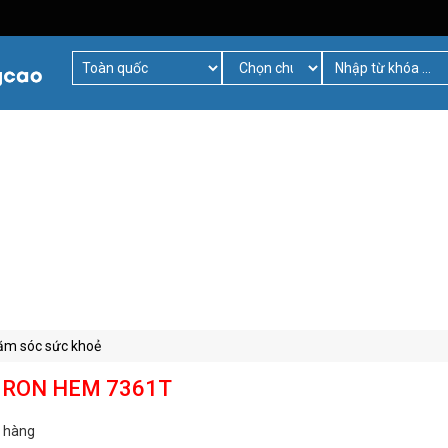
hăm sóc sức khoẻ
 OMRON HEM 7361T
 hàng