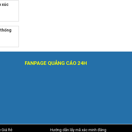
p xúc
 thống
FANPAGE QUẢNG CÁO 24H
e Giá Rẻ
Hướng dẫn lấy mã xác minh đăng