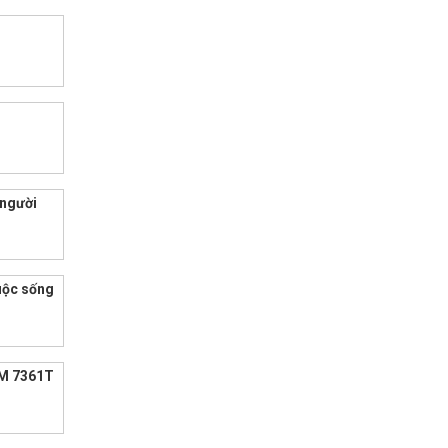
 người
uộc sống
EM 7361T