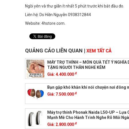
Ngồi yên và thư giãn ít nhất 5 phút trước khi bắt đầu đo.
Liên hệ: Ds Hiền Nguyễn 0938312844
Website: 4hstore.com.
QUẢNG CÁO LIÊN QUAN
|
XEM TẤT CẢ
MÁY TRỢ THÍNH – MÓN QUÀ TẾT Ý NGHĨA
TẶNG NGƯỜI THÂN NGHE KÉM
đ
Giá:
4.400.000
Bạn gặp khó khăn khi nói chuyện nơi đông 
đ
Giá:
7.500.000
Máy trợ thính Phonak Naida L50-UP – Lựa 
Mạnh Mẽ Cho Hành Trình Nghe Rõ Mỗi Ngà
đ
Giá:
2.800.000