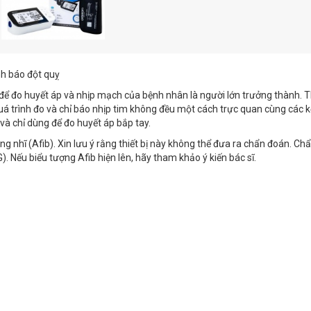
h báo đột quỵ
đo huyết áp và nhịp mạch của bệnh nhân là người lớn trưởng thành. Th
uá trình đo và chỉ báo nhịp tim không đều một cách trực quan cùng các k
và chỉ dùng để đo huyết áp bắp tay.
 nhĩ (Afib). Xin lưu ý rằng thiết bị này không thể đưa ra chẩn đoán. Ch
. Nếu biểu tượng Afib hiện lên, hãy tham khảo ý kiến bác sĩ.