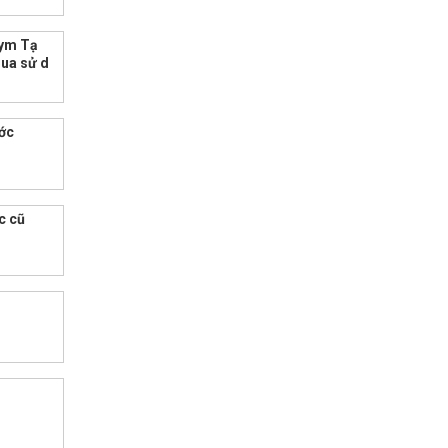
gym Tạ
qua sử d
ớc
c cũ