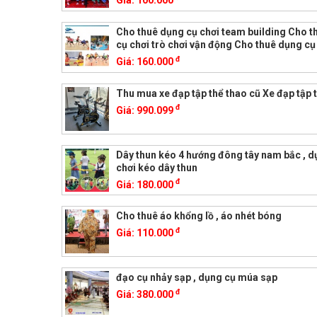
Giá:
100.000
Cho thuê dụng cụ chơi team building Cho t
cụ chơi trò chơi vận động Cho thuê dụng cụ 
đ
Giá:
160.000
Thu mua xe đạp tập thể thao cũ Xe đạp tập t
đ
Giá:
990.099
Dây thun kéo 4 hướng đông tây nam bắc , d
chơi kéo dây thun
đ
Giá:
180.000
Cho thuê áo khổng lồ , áo nhét bóng
đ
Giá:
110.000
đạo cụ nhảy sạp , dụng cụ múa sạp
đ
Giá:
380.000