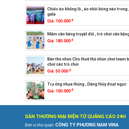
Chiếc áo khổng lồ , áo nhồi bóng vào trong 
gala
đ
Giá:
100.000
Mâm cân bằng truyệt đối , trò chơi cân bằng
đ
Giá:
180.000
Bán thú nhún Cho thuê thú nhún chơi team b
chơi các trò chơi
đ
Giá:
50.000
Trụ ống nhựa thủng , Dâng thủy đoạt ngọc
đ
Giá:
100.000
SÀN THƯƠNG MẠI ĐIỆN TỬ QUẢNG CÁO 24H
CÔNG TY PHƯƠNG NAM VINA
Đơn vị chủ quản: