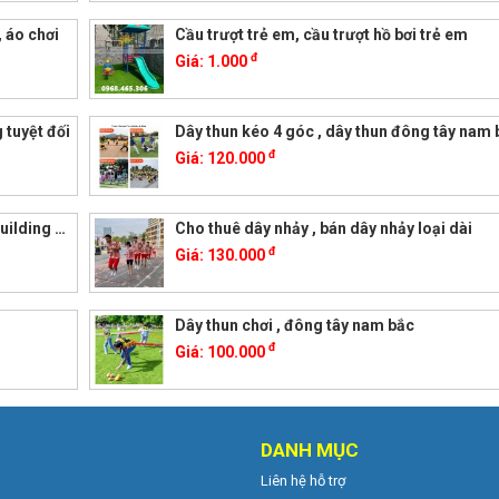
, áo chơi
Cầu trượt trẻ em, cầu trượt hồ bơi trẻ em
đ
Giá:
1.000
 tuyệt đối
Dây thun kéo 4 góc , dây thun đông tây nam 
đ
Giá:
120.000
uilding …
Cho thuê dây nhảy , bán dây nhảy loại dài
đ
Giá:
130.000
Dây thun chơi , đông tây nam bắc
đ
Giá:
100.000
DANH MỤC
Liên hệ hỗ trợ