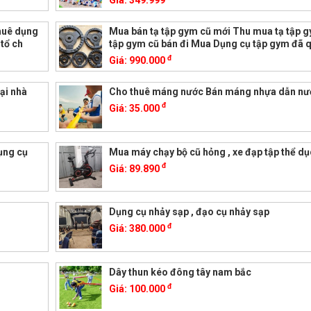
Giá:
349.999
huê dụng
Mua bán tạ tập gym cũ mới Thu mua tạ tập 
tổ ch
tập gym cũ bán đi Mua Dụng cụ tập gym đã 
đ
Giá:
990.000
ại nhà
Cho thuê máng nước Bán máng nhựa dẫn nư
đ
Giá:
35.000
ụng cụ
Mua máy chạy bộ cũ hỏng , xe đạp tập thể dụ
đ
Giá:
89.890
Dụng cụ nhảy sạp , đạo cụ nhảy sạp
đ
Giá:
380.000
Dây thun kéo đông tây nam bắc
đ
Giá:
100.000