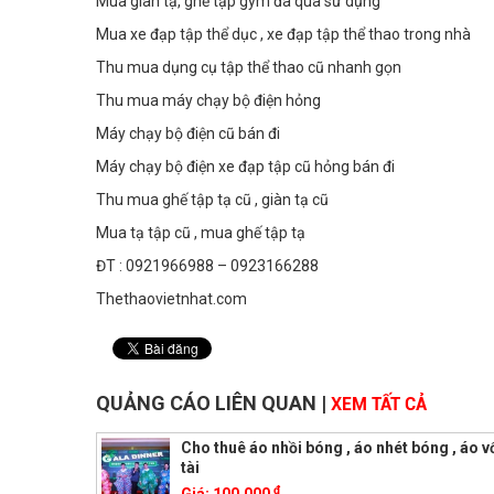
Mua giàn tạ, ghế tập gym đã qua sử dụng
Mua xe đạp tập thể dục , xe đạp tập thể thao trong nhà
Thu mua dụng cụ tập thể thao cũ nhanh gọn
Thu mua máy chạy bộ điện hỏng
Máy chạy bộ điện cũ bán đi
Máy chạy bộ điện xe đạp tập cũ hỏng bán đi
Thu mua ghế tập tạ cũ , giàn tạ cũ
Mua tạ tập cũ , mua ghế tập tạ
ĐT : 0921966988 – 0923166288
Thethaovietnhat.com
QUẢNG CÁO LIÊN QUAN
|
XEM TẤT CẢ
Cho thuê áo nhồi bóng , áo nhét bóng , áo v
tài
đ