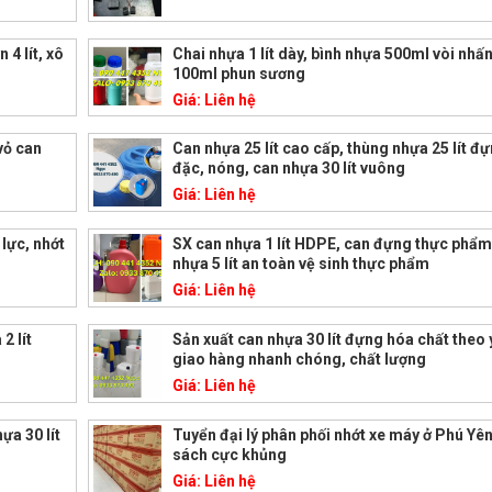
 4 lít, xô
Chai nhựa 1 lít dày, bình nhựa 500ml vòi nhấn
100ml phun sương
Giá:
Liên hệ
 vỏ can
Can nhựa 25 lít cao cấp, thùng nhựa 25 lít đự
đặc, nóng, can nhựa 30 lít vuông
Giá:
Liên hệ
lực, nhớt
SX can nhựa 1 lít HDPE, can đựng thực phẩm 2
nhựa 5 lít an toàn vệ sinh thực phẩm
Giá:
Liên hệ
2 lít
Sản xuất can nhựa 30 lít đựng hóa chất theo 
giao hàng nhanh chóng, chất lượng
Giá:
Liên hệ
ựa 30 lít
Tuyển đại lý phân phối nhớt xe máy ở Phú Yê
sách cực khủng
Giá:
Liên hệ