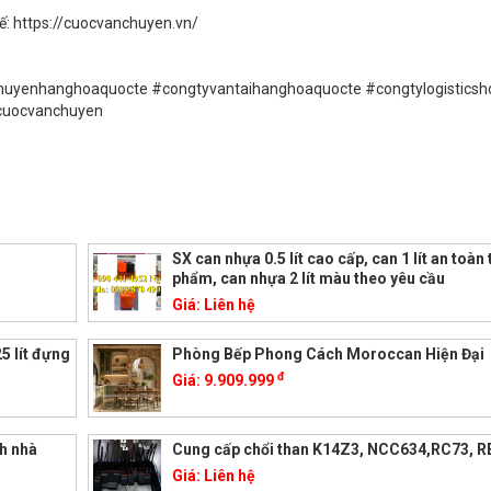
ế: https://cuocvanchuyen.vn/
uyenhanghoaquocte #congtyvantaihanghoaquocte #congtylogisticsh
acuocvanchuyen
SX can nhựa 0.5 lít cao cấp, can 1 lít an toàn
phẩm, can nhựa 2 lít màu theo yêu cầu
Giá:
Liên hệ
5 lít đựng
Phòng Bếp Phong Cách Moroccan Hiện Đại
đ
Giá:
9.909.999
nh nhà
Cung cấp chổi than K14Z3, NCC634,RC73, R
Giá:
Liên hệ