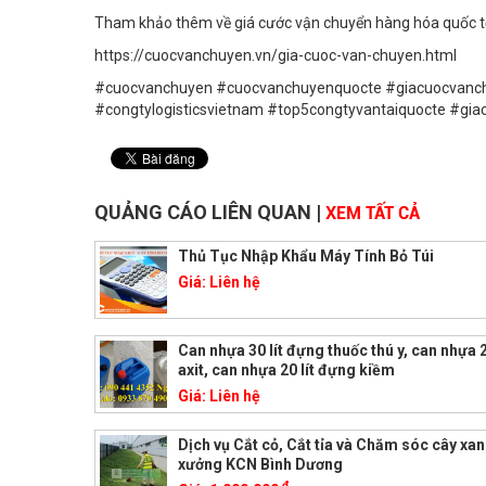
Tham khảo thêm về giá cước vận chuyển hàng hóa quốc t
https://cuocvanchuyen.vn/gia-cuoc-van-chuyen.html
#cuocvanchuyen #cuocvanchuyenquocte #giacuocvanch
#congtylogisticsvietnam #top5congtyvantaiquocte #gi
QUẢNG CÁO LIÊN QUAN
|
XEM TẤT CẢ
Thủ Tục Nhập Khẩu Máy Tính Bỏ Túi
Giá:
Liên hệ
Can nhựa 30 lít đựng thuốc thú y, can nhựa 2
axit, can nhựa 20 lít đựng kiềm
Giá:
Liên hệ
Dịch vụ Cắt cỏ, Cắt tỉa và Chăm sóc cây xa
xưởng KCN Bình Dương
đ