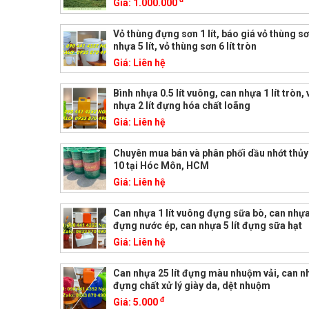
Giá:
1.000.000
Vỏ thùng đựng sơn 1 lít, báo giá vỏ thùng sơn
nhựa 5 lít, vỏ thùng sơn 6 lít tròn
Giá:
Liên hệ
Bình nhựa 0.5 lít vuông, can nhựa 1 lít tròn,
nhựa 2 lít đựng hóa chất loãng
Giá:
Liên hệ
Chuyên mua bán và phân phối dầu nhớt thủy 
10 tại Hóc Môn, HCM
Giá:
Liên hệ
Can nhựa 1 lít vuông đựng sữa bò, can nhựa 
đựng nước ép, can nhựa 5 lít đựng sữa hạt
Giá:
Liên hệ
Can nhựa 25 lít đựng màu nhuộm vải, can nh
đựng chất xử lý giày da, dệt nhuộm
đ
Giá:
5.000