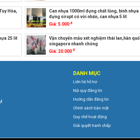
 Tuy Hòa,
Can nhựa 1000ml đựng chất lỏng, bình nhựa 2
đựng sirupt có vòi nhấn, can nhựa 5 lít
đ
Giá:
5.000
ựa 25 lít
Vận chuyển mẫu xét nghiệm thái lan,hàn qu
singapore nhanh chóng
đ
Giá:
20.000
DANH MỤC
Liên hệ hỗ trợ
Nội quy đăng tin
Hướng dẫn đăng tin
CM
Chính sách bảo mật
Quy chế hoạt động
Giải quyết tranh chấp