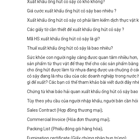
Xuất khẩu ống hút cỏ sậy có khó không?
Giá cước xuất khẩu ống hút cỏ sậy bao nhiêu ?
Xuất khẩu ống hút cỏ sậy có phải làm kiểm dịch thực vật 
Các giấy tờ cần thiết để xuất khẩu ống hút cỏ sậy ?
Mã HS xuất khẩu ống hút cỏ sậy là gì?
Thuế xuất khẩu ống hút cỏ sậy là bao nhiêu?
Sức khỏe con người ngày càng đươc quan tâm nhiều hơn, 
sản phẩm từ thực vật để thay thế cho các sản phẩm bằng n
cho ống hút được làm từ nhựa đang được ưa chuộng ở các
cỏ sậy đang là nhu cầu của các doanh nghiệp trong nước 
gì để xuất? Các bạn có thể tham khảo bài viết dưới đây nhé
Chứng từ khai báo hải quan xuất khẩu ống hút cỏ sậy bao
Tùy theo yêu cầu của người nhập khẩu, người bán cần hỏi 
Sales Contract (Hợp đồng thương mại);
Commercial Invoice (Hóa đơn thương mại);
Packing List (Phiếu đóng gói hàng hóa);
Fumigation certificate (Giấy chứng nhận hun trùng);