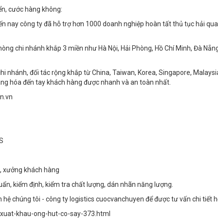
iển, cước hàng không:
ến nay công ty đã hỗ trợ hơn 1000 doanh nghiệp hoàn tất thủ tục hải qu
phòng chi nhánh khắp 3 miền như Hà Nội, Hải Phòng, Hồ Chí Minh, Đà Nẵn
i nhánh, đối tác rộng khắp từ China, Taiwan, Korea, Singapore, Malaysia.
àng hóa đến tay khách hàng được nhanh và an toàn nhất.
en.vn
FS
ho, xưởng khách hàng
uẩn, kiểm định, kiểm tra chất lượng, dán nhãn năng lượng.
ên hệ chúng tôi - công ty logistics cuocvanchuyen để được tư vấn chi tiết h
c-xuat-khau-ong-hut-co-say-373.html