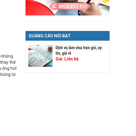
QUẢNG CÁO NỔI BẬT
Dịch vụ làm visa trọn gói, uy
tín, giá rẻ
g những
Giá:
Liên hệ
thay thế
u ống hút
chứng từ