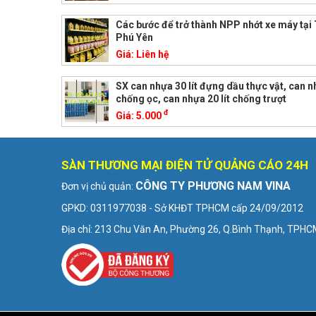
Các bước để trở thành NPP nhớt xe máy tại
Phú Yên
Giá:
Liên hệ
SX can nhựa 30 lít đựng dầu thực vật, can nh
chống ọc, can nhựa 20 lít chống trượt
đ
Giá:
5.000
SÀN THƯƠNG MẠI ĐIỆN TỬ QUẢNG CÁO 24H
CÔNG TY PHƯƠNG NAM VINA
Đơn vị chủ quản:
GPKD: 0311977038 - Sở KHĐT TPHCM cấp 24/09/2012
Địa chỉ: 213 Chu Văn An, Phường 26, Q.Bình Thạnh, TPH