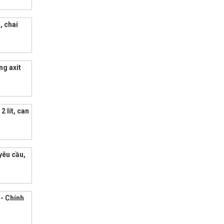
, chai
ng axit
 lít, can
yêu cầu,
n- Chính