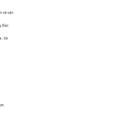
an và vận
g, Bắc
..tới
ơn.