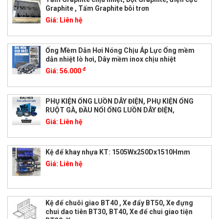
Graphite , Tấm Graphite bôi trơn
Giá:
Liên hệ
Ống Mềm Dẫn Hơi Nóng Chịu Áp Lực Ống mềm
dẫn nhiệt lò hơi, Dây mềm inox chịu nhiệt
đ
Giá:
56.000
PHỤ KIỆN ỐNG LUỒN DÂY ĐIỆN, PHỤ KIỆN ỐNG
RUỘT GÀ, ĐẦU NỐI ỐNG LUỒN DÂY ĐIỆN,
Giá:
Liên hệ
Kệ để khay nhựa KT: 1505Wx250Dx1510Hmm
Giá:
Liên hệ
Kệ để chuôi giao BT40 , Xe đẩy BT50, Xe đựng
chui dao tiên BT30, BT40, Xe để chui giao tiện