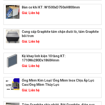
Bàn cơ khí KT: W1500xD750xH800mm
Giá:
Liên hệ
Cung cấp Graphite tấm chặn đuôi lò, tấm Graphite
bôi trơn
Giá:
Liên hệ
Kệ khay linh kiện 10 tầng KT:
1710Wx280Dx1860Hmm
Giá:
Liên hệ
Ống Mềm Kim Loại/ Ống Mềm Inox Chịu Áp Lực
Cao/Ống Mềm Thủy Lực
Giá:
Liên hệ
Tấm Graphite chịu nhiệt, Bột Graphite, điện cực