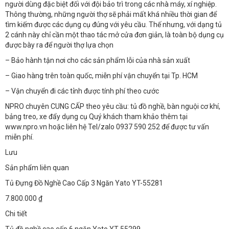
người dùng đặc biệt đối với đội bảo trì trong các nhà máy, xí nghiệp.
Thông thường, những người thợ sẽ phải mất khá nhiều thời gian để
tìm kiếm được các dụng cụ đúng với yêu cầu. Thế nhưng, với dạng tủ
2 cánh này chỉ cần một thao tác mở cửa đơn giản, là toàn bộ dụng cụ
được bày ra để người thợ lựa chọn
– Bảo hành tận nơi cho các sản phẩm lỗi của nhà sản xuất
– Giao hàng trên toàn quốc, miễn phí vận chuyển tại Tp. HCM
– Vận chuyển đi các tỉnh được tính phí theo cước
NPRO chuyên CUNG CẤP theo yêu cầu: tủ đồ nghề, bàn nguội cơ khí,
bảng treo, xe đẩy dụng cụ Quý khách tham khảo thêm tại
www.npro.vn hoặc liên hệ Tel/zalo 0937 590 252 để được tư vấn
miễn phí.
Lưu
Sản phẩm liên quan
Tủ Đựng Đồ Nghề Cao Cấp 3 Ngăn Yato YT-55281
7.800.000 ₫
Chi tiết
Tủ đồ nghề cao cấp 6 ngăn Yato YT-55299