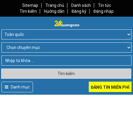
Sitemap
Trang chủ
Danh sách
Tin tức
Tìm kiếm
Hướng dẫn
Đăng ký
Đăng nhập
Tìm kiếm
Danh mục
ĐĂNG TIN MIỄN PHÍ