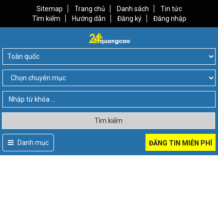
Sitemap
Trang chủ
Danh sách
Tin tức
Tìm kiếm
Hướng dẫn
Đăng ký
Đăng nhập
Tìm kiếm
Danh mục
ĐĂNG TIN MIỄN PHÍ