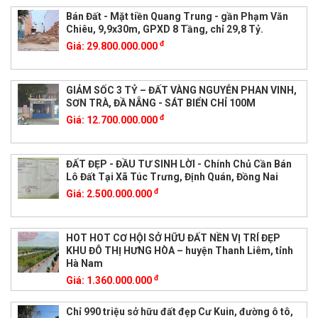
Bán Đất - Mặt tiền Quang Trung - gần Phạm Văn
Chiêu, 9,9x30m, GPXD 8 Tầng, chỉ 29,8 Tỷ.
đ
Giá:
29.800.000.000
GIẢM SỐC 3 TỶ – ĐẤT VÀNG NGUYỄN PHAN VINH,
SƠN TRÀ, ĐẦ NẴNG - SÁT BIỂN CHỈ 100M
đ
Giá:
12.700.000.000
ĐẤT ĐẸP - ĐẦU TƯ SINH LỜI - Chính Chủ Cần Bán
Lô Đất Tại Xã Túc Trưng, Định Quán, Đồng Nai
đ
Giá:
2.500.000.000
HOT HOT CƠ HỘI SỞ HỮU ĐẤT NỀN VỊ TRÍ ĐẸP
KHU ĐÔ THỊ HƯNG HÒA – huyện Thanh Liêm, tỉnh
Hà Nam
đ
Giá:
1.360.000.000
Chỉ 990 triệu sở hữu đất đẹp Cư Kuin, đường ô tô,