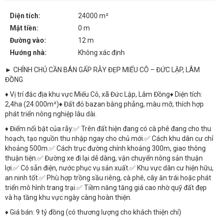
Diện tích:
24000 m²
Mặt tiền:
0 m
Đường vào:
12 m
Hướng nhà:
Không xác định
► CHÍNH CHỦ CẦN BÁN GẤP RẪY ĐẸP MIẾU CÔ – ĐỨC LẬP, LÂM
ĐỒNG
♦ Vị trí đắc địa khu vực Miếu Cô, xã Đức Lập, Lâm Đồng♦ Diện tích:
2,4ha (24.000m²)♦ Đất đỏ bazan bằng phẳng, màu mỡ, thích hợp
phát triển nông nghiệp lâu dài.
♦ Điểm nổi bật của rẫy:✅ Trên đất hiện đang có cà phê đang cho thu
hoạch, tạo nguồn thu nhập ngay cho chủ mới.✅ Cách khu dân cư chỉ
khoảng 500m.✅ Cách trục đường chính khoảng 300m, giao thông
thuận tiện.✅ Đường xe đi lại dễ dàng, vận chuyển nông sản thuận
lợi.✅ Có sẵn điện, nước phục vụ sản xuất.✅ Khu vực dân cư hiện hữu,
an ninh tốt.✅ Phù hợp trồng sầu riêng, cà phê, cây ăn trái hoặc phát
triển mô hình trang trại.✅ Tiềm năng tăng giá cao nhờ quỹ đất đẹp
và hạ tầng khu vực ngày càng hoàn thiện.
♦ Giá bán: 9 tỷ đồng (có thương lượng cho khách thiện chí)