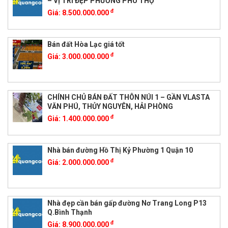
– VỊ TRÍ ĐẸP PHƯỜNG PHÚ THỌ
đ
Giá:
8.500.000.000
Bán đất Hòa Lạc giá tốt
đ
Giá:
3.000.000.000
CHÍNH CHỦ BÁN ĐẤT THÔN NÚI 1 – GẦN VLASTA
VĂN PHÚ, THỦY NGUYÊN, HẢI PHÒNG
đ
Giá:
1.400.000.000
Nhà bán đường Hồ Thị Kỷ Phường 1 Quận 10
đ
Giá:
2.000.000.000
Nhà đẹp cần bán gấp đường Nơ Trang Long P13
Q.Bình Thạnh
đ
Giá:
8.900.000.000