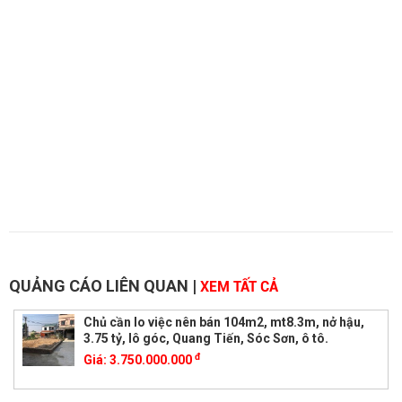
QUẢNG CÁO LIÊN QUAN
|
XEM TẤT CẢ
Chủ cần lo việc nên bán 104m2, mt8.3m, nở hậu,
3.75 tỷ, lô góc, Quang Tiến, Sóc Sơn, ô tô.
đ
Giá:
3.750.000.000