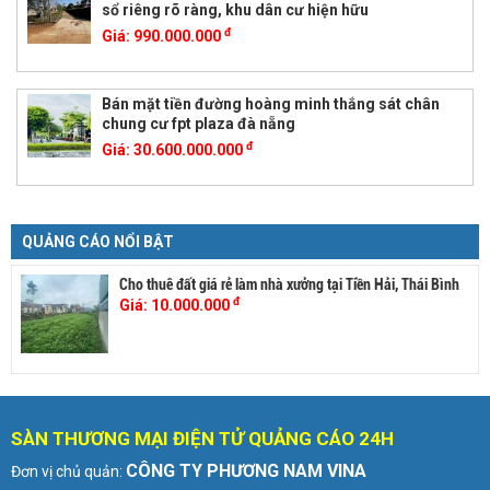
sổ riêng rõ ràng, khu dân cư hiện hữu
đ
Giá:
990.000.000
Bán mặt tiền đường hoàng minh thắng sát chân
chung cư fpt plaza đà nẵng
đ
Giá:
30.600.000.000
QUẢNG CÁO NỔI BẬT
Cho thuê đất giá rẻ làm nhà xưởng tại Tiền Hải, Thái Bình
đ
Giá:
10.000.000
SÀN THƯƠNG MẠI ĐIỆN TỬ QUẢNG CÁO 24H
CÔNG TY PHƯƠNG NAM VINA
Đơn vị chủ quản: