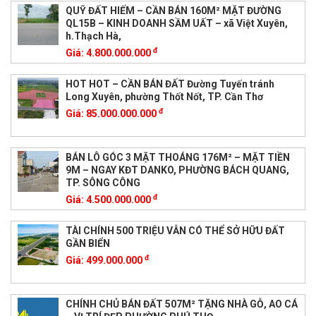
QUỸ ĐẤT HIẾM – CẦN BÁN 160M² MẶT ĐƯỜNG
QL15B – KINH DOANH SẦM UẤT – xã Việt Xuyên,
h.Thạch Hà,
đ
Giá:
4.800.000.000
HOT HOT – CẦN BÁN ĐẤT Đường Tuyến tránh
Long Xuyên, phường Thốt Nốt, TP. Cần Thơ
đ
Giá:
85.000.000.000
BÁN LÔ GÓC 3 MẶT THOÁNG 176M² – MẶT TIỀN
9M – NGAY KĐT DANKO, PHƯỜNG BÁCH QUANG,
TP. SÔNG CÔNG
đ
Giá:
4.500.000.000
TÀI CHÍNH 500 TRIỆU VẪN CÓ THỂ SỞ HỮU ĐẤT
GẦN BIỂN
đ
Giá:
499.000.000
CHÍNH CHỦ BÁN ĐẤT 507M² TẶNG NHÀ GỖ, AO CÁ