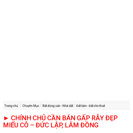
Trang chủ
Chuyên Mục
Bất động sản - Nhà đất
Đất bán - Đất cho thuê
► CHÍNH CHỦ CẦN BÁN GẤP RẪY ĐẸP
MIẾU CÔ – ĐỨC LẬP, LÂM ĐỒNG