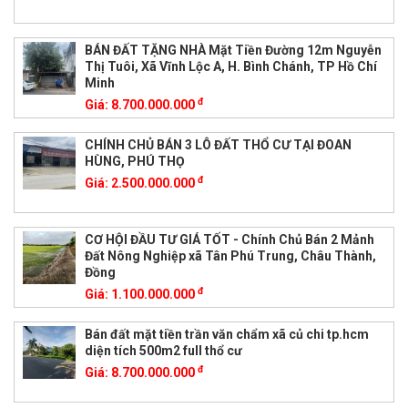
BÁN ĐẤT TẶNG NHÀ Mặt Tiền Đường 12m Nguyễn
Thị Tuôi, Xã Vĩnh Lộc A, H. Bình Chánh, TP Hồ Chí
Minh
đ
Giá:
8.700.000.000
CHÍNH CHỦ BÁN 3 LÔ ĐẤT THỔ CƯ TẠI ĐOAN
HÙNG, PHÚ THỌ
đ
Giá:
2.500.000.000
CƠ HỘI ĐẦU TƯ GIÁ TỐT - Chính Chủ Bán 2 Mảnh
Đất Nông Nghiệp xã Tân Phú Trung, Châu Thành,
Đồng
đ
Giá:
1.100.000.000
Bán đất mặt tiền trần văn chẩm xã củ chi tp.hcm
diện tích 500m2 full thổ cư
đ
Giá:
8.700.000.000