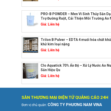
PRO-B POWDER – Men Vi Sinh Thủy Sản Dạ
Trợ Đường Ruột, Cải Thiện Môi Trường Ao 
Giá:
Liên hệ
Trilon B Pulver – EDTA 4 muối hóa chất khử
khử kim loại nặng
Giá:
Liên hệ
Clo Aquatick 70% Ấn Độ – Xử Lý Nước Ao N
Sản Hiệu Qu
Giá:
Liên hệ
SÀN THƯƠNG MẠI ĐIỆN TỬ QUẢNG CÁO 24H
CÔNG TY PHƯƠNG NAM VINA
Đơn vị chủ quản: