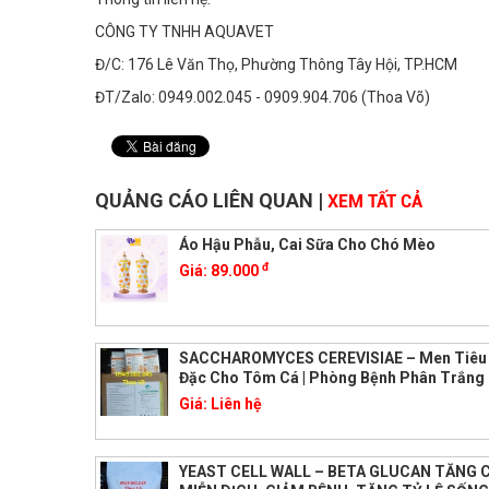
CÔNG TY TNHH AQUAVET
Đ/C: 176 Lê Văn Thọ, Phường Thông Tây Hội, TP.HCM
ĐT/Zalo: 0949.002.045 - 0909.904.706 (Thoa Võ)
QUẢNG CÁO LIÊN QUAN
|
XEM TẤT CẢ
Áo Hậu Phẫu, Cai Sữa Cho Chó Mèo
đ
Giá:
89.000
SACCHAROMYCES CEREVISIAE – Men Tiêu
Đặc Cho Tôm Cá | Phòng Bệnh Phân Trắng 
Giá:
Liên hệ
YEAST CELL WALL – BETA GLUCAN TĂNG