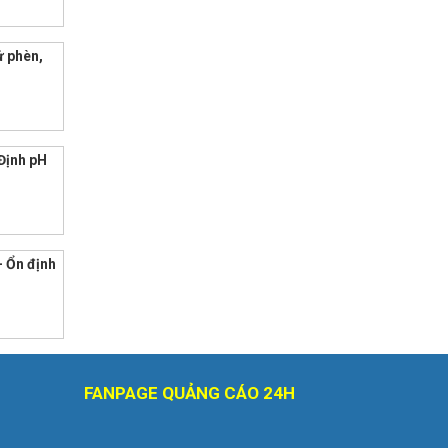
ử phèn,
Định pH
– Ổn định
FANPAGE QUẢNG CÁO 24H