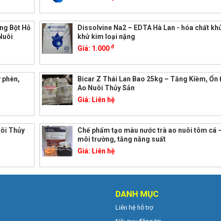
ng Bột Hỗ
Dissolvine Na2 – EDTA Hà Lan - hóa chất kh
Nuôi
khử kim loại nặng
đ
Giá:
1.000
 phèn,
Bicar Z Thái Lan Bao 25kg – Tăng Kiềm, Ổn 
Ao Nuôi Thủy Sản
Giá:
Liên hệ
uôi Thủy
Chế phẩm tạo màu nước trà ao nuôi tôm cá 
môi trường, tăng năng suất
Giá:
Liên hệ
DANH MỤC
Liên hệ hỗ trợ