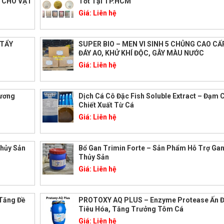
G CHO VẬT
Tốt Tại TP.HCM
Giá:
Liên hệ
 TẨY
SUPER BIO – MEN VI SINH 5 CHỦNG CAO CẤ
ĐÁY AO, KHỬ KHÍ ĐỘC, GÂY MÀU NƯỚC
Giá:
Liên hệ
Hương
Dịch Cá Cô Đặc Fish Soluble Extract – Đạm 
Chiết Xuất Từ Cá
Giá:
Liên hệ
Thủy Sản
Bổ Gan Trimin Forte – Sản Phẩm Hỗ Trợ Ga
Thủy Sản
Giá:
Liên hệ
 Tăng Đề
PROTOXY AQ PLUS – Enzyme Protease Ấn Đ
Tiêu Hóa, Tăng Trưởng Tôm Cá
Giá:
Liên hệ