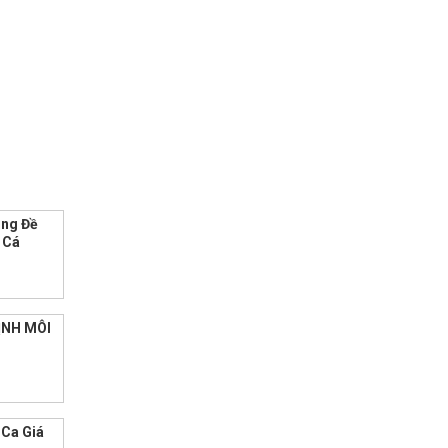
ăng Đề
 Cá
ỊNH MÔI
 Ca Giá