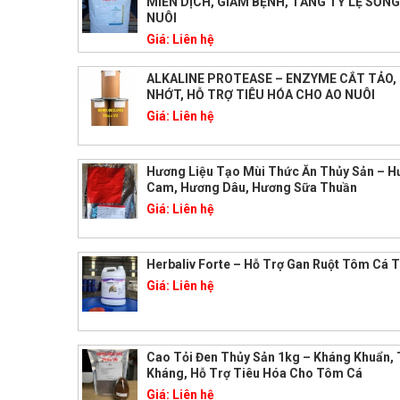
MIỄN DỊCH, GIẢM BỆNH, TĂNG TỶ LỆ SỐN
NUÔI
Giá:
Liên hệ
ALKALINE PROTEASE – ENZYME CẮT TẢO,
NHỚT, HỖ TRỢ TIÊU HÓA CHO AO NUÔI
Giá:
Liên hệ
Hương Liệu Tạo Mùi Thức Ăn Thủy Sản – 
Cam, Hương Dâu, Hương Sữa Thuần
Giá:
Liên hệ
Herbaliv Forte – Hỗ Trợ Gan Ruột Tôm Cá 
Giá:
Liên hệ
Cao Tỏi Đen Thủy Sản 1kg – Kháng Khuẩn,
Kháng, Hỗ Trợ Tiêu Hóa Cho Tôm Cá
Giá:
Liên hệ