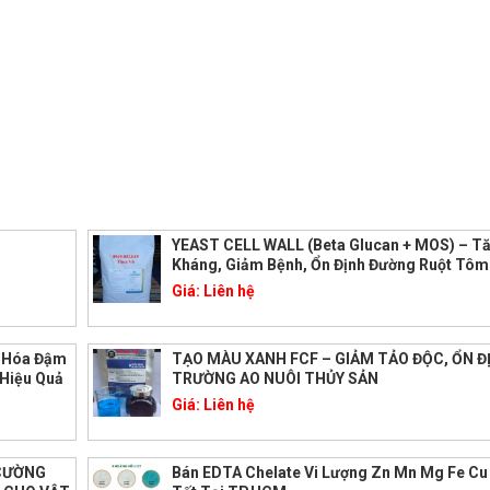
YEAST CELL WALL (Beta Glucan + MOS) – T
Kháng, Giảm Bệnh, Ổn Định Đường Ruột Tôm
Giá:
Liên hệ
 Hóa Đậm
TẠO MÀU XANH FCF – GIẢM TẢO ĐỘC, ỔN Đ
Hiệu Quả
TRƯỜNG AO NUÔI THỦY SẢN
Giá:
Liên hệ
 CƯỜNG
Bán EDTA Chelate Vi Lượng Zn Mn Mg Fe Cu