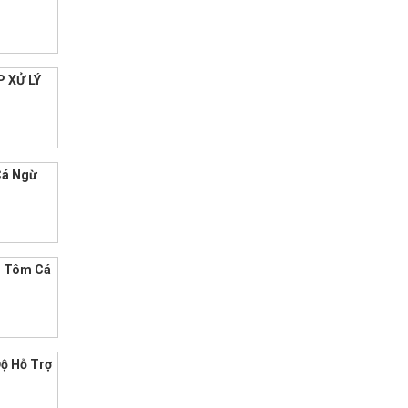
P XỬ LÝ
Cá Ngừ
n Tôm Cá
ộ Hỗ Trợ