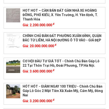
HOT HOT – CẦN BÁN ĐẤT GẦN NHÀ XE HOÀNG
ĐÔNG, PHỐ KIỂU, X. Yên Trường, H. Yên Định, T.
Thanh Hóa
đ
Giá:
2.200.000.000
CHÍNH CHỦ BÁN ĐẤT PHƯỜNG XUÂN ĐỈNH, QUẬN
BẮC TỪ LIÊM, HÀ NỘI ĐƯỜNG Ô TÔ VÀO - GIÁ ĐẸP
đ
Giá:
20.000.000.000
CƠ HỘI ĐẦU TƯ GIÁ TỐT - Chính Chủ Bán Gấp Lô
22 Tại Thôn Trại Hồ, Đoài Phương, TP.Hà Nội.
đ
Giá:
3.600.000.000
HÓT HÓT - GIẢM NGAY 100 TRIỆU - Chính Chủ Bán
Gấp Lô Góc 2 Mặt Tiền Xã Xuân Mỹ, Cẩm Mỹ, Đồng
Nai
đ
Giá:
3.200.000.000