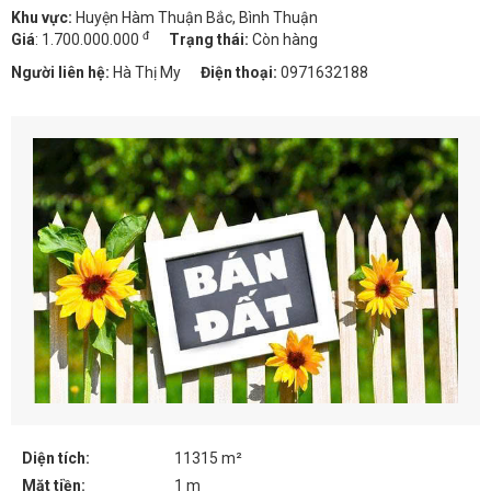
Khu vực:
Huyện Hàm Thuận Bắc, Bình Thuận
đ
Giá
:
1.700.000.000
Trạng thái:
Còn hàng
Người liên hệ:
Hà Thị My
Điện thoại:
0971632188
Diện tích:
11315 m²
Mặt tiền:
1 m