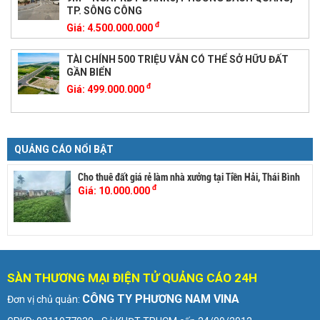
TP. SÔNG CÔNG
đ
Giá:
4.500.000.000
TÀI CHÍNH 500 TRIỆU VẪN CÓ THỂ SỞ HỮU ĐẤT
GẦN BIỂN
đ
Giá:
499.000.000
QUẢNG CÁO NỔI BẬT
Cho thuê đất giá rẻ làm nhà xưởng tại Tiền Hải, Thái Bình
đ
Giá:
10.000.000
SÀN THƯƠNG MẠI ĐIỆN TỬ QUẢNG CÁO 24H
CÔNG TY PHƯƠNG NAM VINA
Đơn vị chủ quản: