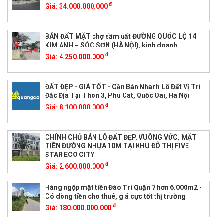
đ
Giá:
34.000.000.000
BÁN ĐẤT MẶT chợ sầm uất ĐƯỜNG QUỐC LỘ 14
KIM ANH – SÓC SƠN (HÀ NỘI), kinh doanh
đ
Giá:
4.250.000.000
ĐẤT ĐẸP - GIÁ TỐT - Cần Bán Nhanh Lô Đất Vị Trí
Đắc Địa Tại Thôn 3, Phú Cát, Quốc Oai, Hà Nội
đ
Giá:
8.100.000.000
CHÍNH CHỦ BÁN LÔ ĐẤT ĐẸP, VUÔNG VỨC, MẶT
TIỀN ĐƯỜNG NHỰA 10M TẠI KHU ĐÔ THỊ FIVE
STAR ECO CITY
đ
Giá:
2.600.000.000
Hàng ngộp mặt tiền Đào Trí Quận 7 hơn 6.000m2 -
Có dòng tiền cho thuê, giá cực tốt thị trường
đ
Giá:
180.000.000.000