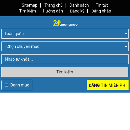
Sitemap
Trang chủ
Danh sách
Tin tức
Tìm kiếm
Hướng dẫn
Đăng ký
Đăng nhập
Tìm kiếm
Danh mục
ĐĂNG TIN MIỄN PHÍ