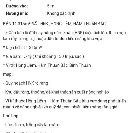
Đường vào:
5 m
Hướng nhà:
Không xác định
BÁN 11.315m² ĐẤT HNK , HỒNG LIÊM, HÀM THUẬN BẮC
-.> Cần bán lô đất cây hằng năm khác (HNK) diện tích lớn, thích hợp
làm rẫy, trang trại hoặc đầu tư đón tiềm năng khu vực.
* Diện tích: 11.315m²
* Giá bán: 1,7 tỷ ( Chỉ khoảng 150 triệu/sào )
* Vị trí: Hồng Liêm, Hàm Thuận Bắc, Bình Thuận
map :
- Quy hoạch HNK rõ ràng
- Khu đất rộng, thoáng, dễ khai thác sản xuất nông nghiệp
- Vị trí thuộc Hồng Liêm – Hàm Thuận Bắc, khu vực đang phát triển
mạnh về nông nghiệp và quỹ đất còn nhiều tiềm năng tăng giá.
Phù hợp:
- Làm farm, trồng cây lâu năm