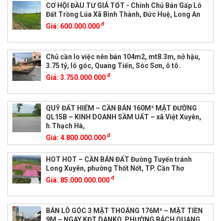
CƠ HỘI ĐẦU TƯ GIÁ TỐT - Chính Chủ Bán Gấp Lô
Đất Trồng Lúa Xã Bình Thành, Đức Huệ, Long An
đ
Giá:
600.000.000
Chủ cần lo việc nên bán 104m2, mt8.3m, nở hậu,
3.75 tỷ, lô góc, Quang Tiến, Sóc Sơn, ô tô.
đ
Giá:
3.750.000.000
QUỸ ĐẤT HIẾM – CẦN BÁN 160M² MẶT ĐƯỜNG
QL15B – KINH DOANH SẦM UẤT – xã Việt Xuyên,
h.Thạch Hà,
đ
Giá:
4.800.000.000
HOT HOT – CẦN BÁN ĐẤT Đường Tuyến tránh
Long Xuyên, phường Thốt Nốt, TP. Cần Thơ
đ
Giá:
85.000.000.000
BÁN LÔ GÓC 3 MẶT THOÁNG 176M² – MẶT TIỀN
9M – NGAY KĐT DANKO, PHƯỜNG BÁCH QUANG,