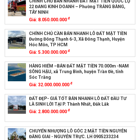
CHÍNH CHỦ BÁN NHANH ĐẤT MẶT TIỀN QUỐC LỘ
22 ĐANG KINH DOANH – Phường TRẢNG BÀNG,
TÂY NINH
đ
Giá:
8.050.000.000
CHÍNH CHỦ CẦN BÁN NHANH LÔ ĐẤT MẶT TIỀN
Đường Đông Thạnh 6-3, Xã Đông Thạnh, Huyện
Hóc Môn, TP HCM
đ
Giá:
5.300.000.000
HÀNG HIẾM –BÁN ĐẤT MẶT TIỀN 70.000m -NAM
SÔNG HẬU, xã Trung Bình, huyện Trần Đề, tỉnh
Sóc Trăng
đ
Giá:
32.000.000.000
ĐẤT ĐẸP- GIÁ TỐT BÁN NHANH LÔ ĐẤT ĐẦU TƯ
LÀ SINH LỜI TẠI P. Thành Nhất, Đắk Lắk
đ
Giá:
2.800.000.000
CHUYỂN NHƯỢNG LÔ GÓC 2 MẶT TIỀN NGUYỄN
ĐĂNG GIAI - NGUYỄN TRỰC. LH 0905233234