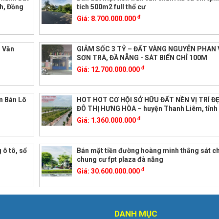
h, Đồng
tích 500m2 full thổ cư
đ
Giá:
8.700.000.000
m Văn
GIẢM SỐC 3 TỶ – ĐẤT VÀNG NGUYỄN PHAN 
SƠN TRÀ, ĐẦ NẴNG - SÁT BIỂN CHỈ 100M
đ
Giá:
12.700.000.000
n Bán Lô
HOT HOT CƠ HỘI SỞ HỮU ĐẤT NỀN VỊ TRÍ Đ
ĐÔ THỊ HƯNG HÒA – huyện Thanh Liêm, tỉn
đ
Giá:
1.360.000.000
 ô tô, sổ
Bán mặt tiền đường hoàng minh thắng sát c
chung cư fpt plaza đà nẵng
đ
Giá:
30.600.000.000
DANH MỤC