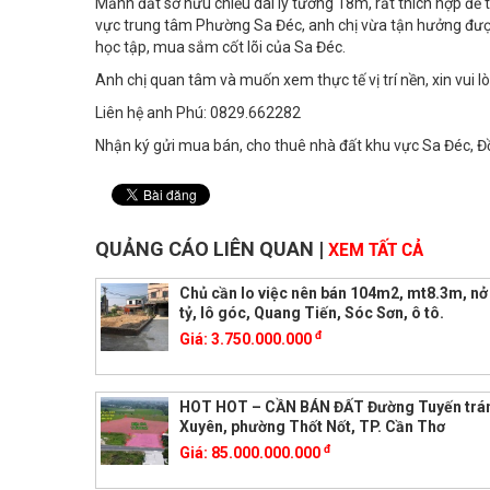
Mảnh đất sở hữu chiều dài lý tưởng 18m, rất thích hợp đ
vực trung tâm Phường Sa Đéc, anh chị vừa tận hưởng được 
học tập, mua sắm cốt lõi của Sa Đéc.
Anh chị quan tâm và muốn xem thực tế vị trí nền, xin vui l
Liên hệ anh Phú: 0829.662282
Nhận ký gửi mua bán, cho thuê nhà đất khu vực Sa Đéc, 
QUẢNG CÁO LIÊN QUAN
|
XEM TẤT CẢ
Chủ cần lo việc nên bán 104m2, mt8.3m, nở 
tỷ, lô góc, Quang Tiến, Sóc Sơn, ô tô.
đ
Giá:
3.750.000.000
HOT HOT – CẦN BÁN ĐẤT Đường Tuyến trá
Xuyên, phường Thốt Nốt, TP. Cần Thơ
đ
Giá:
85.000.000.000