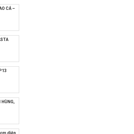
AO CÁ –
ASTA
 P13
N HÙNG,
.hcm diện