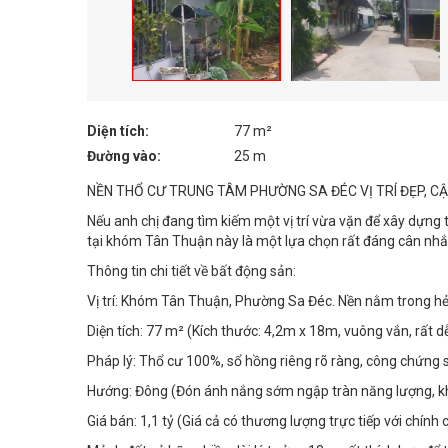
Diện tích:
77 m²
Đường vào:
25 m
NỀN THỔ CƯ TRUNG TÂM PHƯỜNG SA ĐÉC VỊ TRÍ ĐẸP, 
Nếu anh chị đang tìm kiếm một vị trí vừa vặn để xây dựng t
tại khóm Tân Thuận này là một lựa chọn rất đáng cân nhắ
Thông tin chi tiết về bất động sản:
Vị trí: Khóm Tân Thuận, Phường Sa Đéc. Nền nằm trong h
Diện tích: 77 m² (Kích thước: 4,2m x 18m, vuông vắn, rất dễ
Pháp lý: Thổ cư 100%, sổ hồng riêng rõ ràng, công chứng s
Hướng: Đông (Đón ánh nắng sớm ngập tràn năng lượng, kh
Giá bán: 1,1 tỷ (Giá cả có thương lượng trực tiếp với chính 