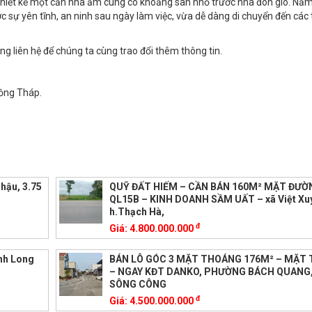
ể thiết kế một căn nhà ấm cúng có khoảng sân nhỏ trước nhà đón gió. Nằ
sự yên tĩnh, an ninh sau ngày làm việc, vừa dễ dàng di chuyển đến các t
òng liên hệ để chúng ta cùng trao đổi thêm thông tin.
Đồng Tháp.
hậu, 3.75
QUỸ ĐẤT HIẾM – CẦN BÁN 160M² MẶT ĐƯỜ
QL15B – KINH DOANH SẦM UẤT – xã Việt Xu
h.Thạch Hà,
đ
Giá:
4.800.000.000
nh Long
BÁN LÔ GÓC 3 MẶT THOÁNG 176M² – MẶT 
– NGAY KĐT DANKO, PHƯỜNG BÁCH QUANG,
SÔNG CÔNG
đ
Giá:
4.500.000.000