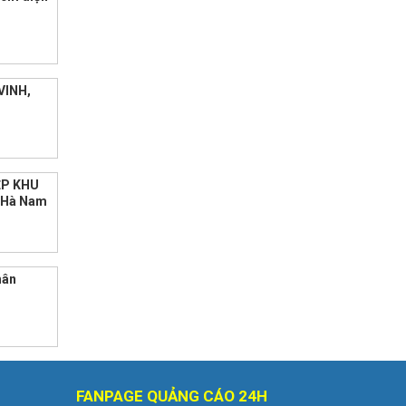
VINH,
ẸP KHU
h Hà Nam
hân
FANPAGE QUẢNG CÁO 24H