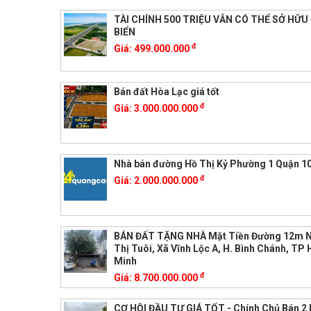
TÀI CHÍNH 500 TRIỆU VẪN CÓ THỂ SỞ HỮU
BIỂN
đ
Giá:
499.000.000
Bán đất Hòa Lạc giá tốt
đ
Giá:
3.000.000.000
Nhà bán đường Hồ Thị Kỷ Phường 1 Quận 1
đ
Giá:
2.000.000.000
BÁN ĐẤT TẶNG NHÀ Mặt Tiền Đường 12m 
Thị Tuôi, Xã Vĩnh Lộc A, H. Bình Chánh, TP 
Minh
đ
Giá:
8.700.000.000
CƠ HỘI ĐẦU TƯ GIÁ TỐT - Chính Chủ Bán 2