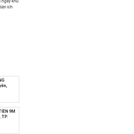
m ngay khu
iện ích
NG
yên,
TIỀN 9M
 TP.