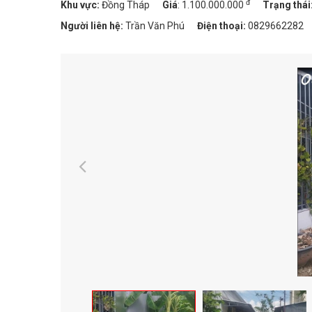
đ
Khu vực:
Đồng Tháp
Giá
:
1.100.000.000
Trạng thái
Người liên hệ:
Trần Văn Phú
Điện thoại:
0829662282