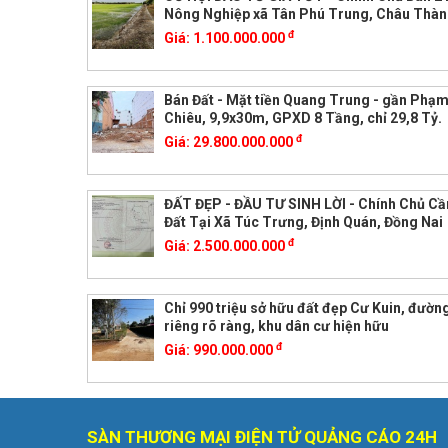
Nông Nghiệp xã Tân Phú Trung, Châu Thàn
đ
Giá:
1.100.000.000
Bán Đất - Mặt tiền Quang Trung - gần Phạ
Chiêu, 9,9x30m, GPXD 8 Tầng, chỉ 29,8 Tỷ.
đ
Giá:
29.800.000.000
ĐẤT ĐẸP - ĐẦU TƯ SINH LỜI - Chính Chủ Cầ
Đất Tại Xã Túc Trưng, Định Quán, Đồng Nai
đ
Giá:
2.500.000.000
Chỉ 990 triệu sở hữu đất đẹp Cư Kuin, đường
riêng rõ ràng, khu dân cư hiện hữu
đ
Giá:
990.000.000
SÀN THƯƠNG MẠI ĐIỆN TỬ QUẢNG CÁO 24H