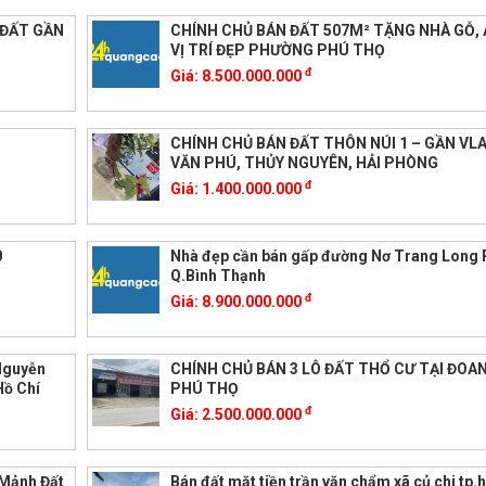
 ĐẤT GẦN
CHÍNH CHỦ BÁN ĐẤT 507M² TẶNG NHÀ GỖ, 
VỊ TRÍ ĐẸP PHƯỜNG PHÚ THỌ
đ
Giá:
8.500.000.000
CHÍNH CHỦ BÁN ĐẤT THÔN NÚI 1 – GẦN VL
VĂN PHÚ, THỦY NGUYÊN, HẢI PHÒNG
đ
Giá:
1.400.000.000
0
Nhà đẹp cần bán gấp đường Nơ Trang Long
Q.Bình Thạnh
đ
Giá:
8.900.000.000
Nguyễn
CHÍNH CHỦ BÁN 3 LÔ ĐẤT THỔ CƯ TẠI ĐOA
Hồ Chí
PHÚ THỌ
đ
Giá:
2.500.000.000
 Mảnh Đất
Bán đất mặt tiền trần văn chẩm xã củ chi tp