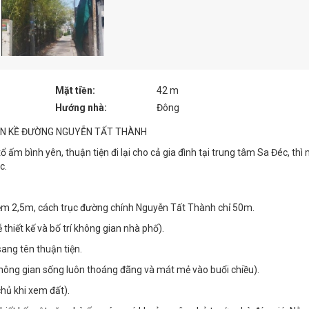
Mặt tiền:
42 m
Hướng nhà:
Đông
CẬN KỀ ĐƯỜNG NGUYỄN TẤT THÀNH
ổ ấm bình yên, thuận tiện đi lại cho cả gia đình tại trung tâm Sa Đéc, thì
c.
ẻm 2,5m, cách trục đường chính Nguyễn Tất Thành chỉ 50m.
 thiết kế và bố trí không gian nhà phố).
ang tên thuận tiện.
ông gian sống luôn thoáng đãng và mát mẻ vào buổi chiều).
chủ khi xem đất).