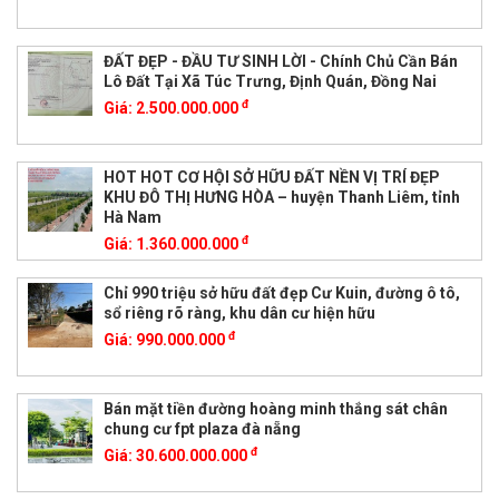
ĐẤT ĐẸP - ĐẦU TƯ SINH LỜI - Chính Chủ Cần Bán
Lô Đất Tại Xã Túc Trưng, Định Quán, Đồng Nai
đ
Giá:
2.500.000.000
HOT HOT CƠ HỘI SỞ HỮU ĐẤT NỀN VỊ TRÍ ĐẸP
KHU ĐÔ THỊ HƯNG HÒA – huyện Thanh Liêm, tỉnh
Hà Nam
đ
Giá:
1.360.000.000
Chỉ 990 triệu sở hữu đất đẹp Cư Kuin, đường ô tô,
sổ riêng rõ ràng, khu dân cư hiện hữu
đ
Giá:
990.000.000
Bán mặt tiền đường hoàng minh thắng sát chân
chung cư fpt plaza đà nẵng
đ
Giá:
30.600.000.000