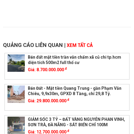
QUẢNG CÁO LIÊN QUAN
|
XEM TẤT CẢ
Bán đất mặt tiền trần văn chẩm xã củ chi tp.hcm
diện tích 500m2 full thổ cư
đ
Giá:
8.700.000.000
Bán Đất - Mặt tiền Quang Trung - gần Phạm Văn
Chiêu, 9,9x30m, GPXD 8 Tầng, chỉ 29,8 Tỷ.
đ
Giá:
29.800.000.000
GIẢM SỐC 3 TỶ – ĐẤT VÀNG NGUYỄN PHAN VINH,
SƠN TRÀ, ĐẦ NẴNG - SÁT BIỂN CHỈ 100M
đ
Giá:
12.700.000.000