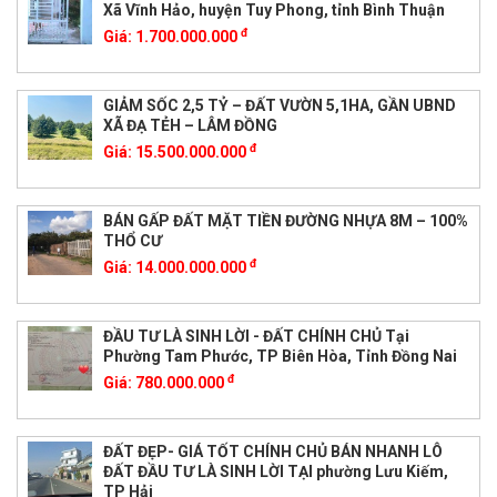
Xã Vĩnh Hảo, huyện Tuy Phong, tỉnh Bình Thuận
đ
Giá:
1.700.000.000
GIẢM SỐC 2,5 TỶ – ĐẤT VƯỜN 5,1HA, GẦN UBND
XÃ ĐẠ TẺH – LÂM ĐỒNG
đ
Giá:
15.500.000.000
BÁN GẤP ĐẤT MẶT TIỀN ĐƯỜNG NHỰA 8M – 100%
THỔ CƯ
đ
Giá:
14.000.000.000
ĐẦU TƯ LÀ SINH LỜI - ĐẤT CHÍNH CHỦ Tại
Phường Tam Phước, TP Biên Hòa, Tỉnh Đồng Nai
đ
Giá:
780.000.000
ĐẤT ĐẸP- GIÁ TỐT CHÍNH CHỦ BÁN NHANH LÔ
ĐẤT ĐẦU TƯ LÀ SINH LỜI TẠI phường Lưu Kiếm,
TP Hải