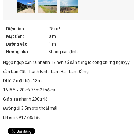
Diện tích:
75 m²
Mặt tiền:
0 m
Đường vào:
1 m
Hướng nhà:
Không xác định
Ngộp ngộp cần ra nhanh 17 nền sổ sẵn từng lô công chứng ngayyy
cần bán đất Thanh Bình- Lâm Hà - Lâm Đồng
Dt lô 2 mặt tiền 13m
16 lô 5 x 20 có 75m2 thổ cư
Giá sỉ ra nhanh 290tr/lô
Đường đi 3,5m oto thoải mái
LH em 0917786186