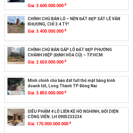
đ
Giá:
3.600.000.000
CHÍNH CHỦ BÁN LỖ – NỀN ĐẤT ĐẸP SÁT LÊ VĂN
KHƯƠNG, CHỈ 3.4 TỶ!
đ
Giá:
3.400.000.000
CHÍNH CHỦ BÁN GẤP LÔ ĐẤT ĐẸP PHƯỜNG
CHÁNH HIỆP (ĐỊNH HÒA CŨ) – TP.HCM
đ
Giá:
2.650.000.000
Mình chính chủ bán đất full thổ mặt bằng kinh
doanh tốt, Long Thành TP Đồng Nai
đ
Giá:
3.850.000.000
SIÊU PHẨM 4 LÔ LIỀN KỀ HỒ NGHINH, ĐỐI DIỆN
CÔNG VIÊN. LH 0905233234
đ
Giá:
170.000.000.000