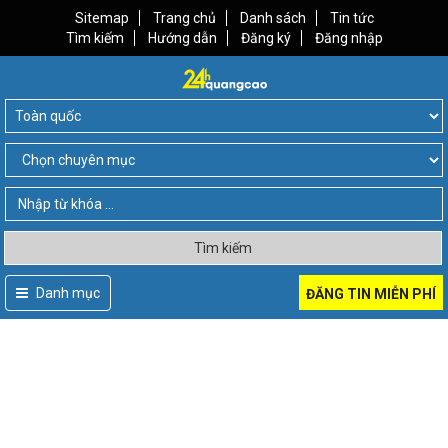
Sitemap
Trang chủ
Danh sách
Tin tức
Tìm kiếm
Hướng dẫn
Đăng ký
Đăng nhập
Tìm kiếm
Danh mục
ĐĂNG TIN MIỄN PHÍ