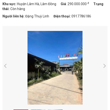
đ
Khu vực:
Huyện Lâm Hà, Lâm Đồng
Giá
:
290.000.000
Trạng
thái:
Còn hàng
Người liên hệ:
Đặng Thuỳ Linh
Điện thoại:
0917786186