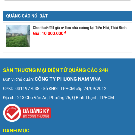
QUẢNG CÁO NỔI BẬT
Cho thuê đất giá rẻ làm nhà xưởng tại Tiền Hải, Thái Bình
đ
Giá:
10.000.000
SÀN THƯƠNG MẠI ĐIỆN TỬ QUẢNG CÁO 24H
CÔNG TY PHƯƠNG NAM VINA
Đơn vị chủ quản:
GPKD: 0311977038 - Sở KHĐT TPHCM cấp 24/09/2012
Địa chỉ: 213 Chu Văn An, Phường 26, Q.Bình Thạnh, TPHCM
DANH MỤC