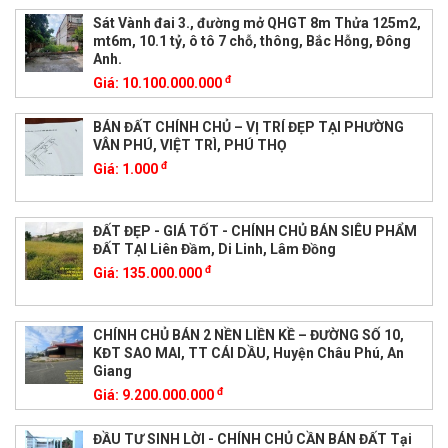
Sát Vành đai 3., đường mở QHGT 8m Thửa 125m2,
mt6m, 10.1 tỷ, ô tô 7 chỗ, thông, Bắc Hỗng, Đông
Anh.
đ
Giá:
10.100.000.000
BÁN ĐẤT CHÍNH CHỦ – VỊ TRÍ ĐẸP TẠI PHƯỜNG
VÂN PHÚ, VIỆT TRÌ, PHÚ THỌ
đ
Giá:
1.000
ĐẤT ĐẸP - GIÁ TỐT - CHÍNH CHỦ BÁN SIÊU PHẨM
ĐẤT TẠI Liên Đầm, Di Linh, Lâm Đồng
đ
Giá:
135.000.000
CHÍNH CHỦ BÁN 2 NỀN LIỀN KỀ – ĐƯỜNG SỐ 10,
KĐT SAO MAI, TT CÁI DẦU, Huyện Châu Phú, An
Giang
đ
Giá:
9.200.000.000
ĐẦU TƯ SINH LỜI - CHÍNH CHỦ CẦN BÁN ĐẤT Tại