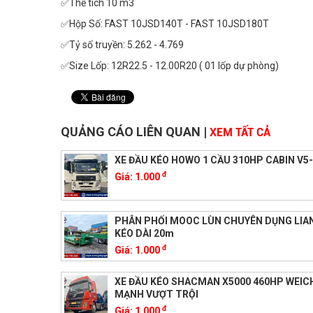
✅Thể tích 10 m3
✅Hộp Số: FAST 10JSD140T - FAST 10JSD180T
✅Tỷ số truyền: 5.262 - 4.769
✅Size Lốp: 12R22.5 - 12.00R20 ( 01 lốp dự phòng)
QUẢNG CÁO LIÊN QUAN
|
XEM TẤT CẢ
XE ĐẦU KÉO HOWO 1 CẦU 310HP CABIN V5
đ
Giá:
1.000
PHÂN PHỐI MOOC LÙN CHUYÊN DỤNG LIA
KÉO DÀI 20m
đ
Giá:
1.000
XE ĐẦU KÉO SHACMAN X5000 460HP WEIC
MẠNH VƯỢT TRỘI
đ
Giá:
1.000