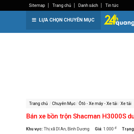
Sitemap
Trang chủ
Danh sách
Tin tức
LỰA CHỌN CHUYÊN MỤC
Trang chủ
Chuyên Mục
Ôtô - Xe máy - Xe tải
Xe tải
Bán xe bồn trộn Shacman H3000S dun
đ
Khu vực:
Thị xã Dĩ An, Bình Dương
Giá
:
1.000
Trạng