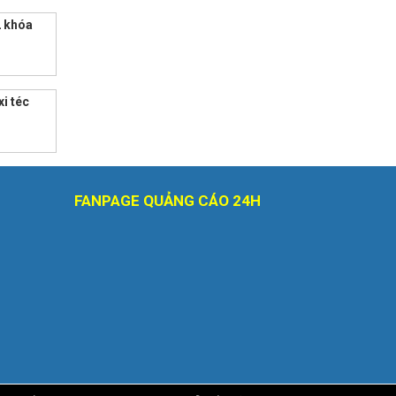
2 khóa
xi téc
FANPAGE QUẢNG CÁO 24H