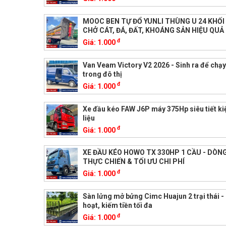
MOOC BEN TỰ ĐỔ YUNLI THÙNG U 24 KHỐ
CHỞ CÁT, ĐÁ, ĐẤT, KHOÁNG SẢN HIỆU QUẢ
đ
Giá:
1.000
Van Veam Victory V2 2026 - Sinh ra để chạ
trong đô thị
đ
Giá:
1.000
Xe đầu kéo FAW J6P máy 375Hp siêu tiết k
liệu
đ
Giá:
1.000
XE ĐẦU KÉO HOWO TX 330HP 1 CẦU - DÒNG
THỰC CHIẾN & TỐI ƯU CHI PHÍ
đ
Giá:
1.000
Sàn lửng mở bửng Cimc Huajun 2 trại thái - 
hoạt, kiếm tiền tối đa
đ
Giá:
1.000