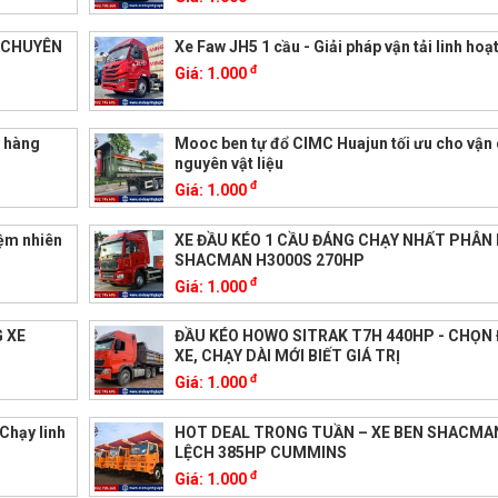
I CHUYÊN
Xe Faw JH5 1 cầu - Giải pháp vận tải linh hoạ
đ
Giá:
1.000
y hàng
Mooc ben tự đổ CIMC Huajun tối ưu cho vận
nguyên vật liệu
đ
Giá:
1.000
iệm nhiên
XE ĐẦU KÉO 1 CẦU ĐÁNG CHẠY NHẤT PHÂN 
SHACMAN H3000S 270HP
đ
Giá:
1.000
 XE
ĐẦU KÉO HOWO SITRAK T7H 440HP - CHỌN
XE, CHẠY DÀI MỚI BIẾT GIÁ TRỊ
đ
Giá:
1.000
Chạy linh
HOT DEAL TRONG TUẦN – XE BEN SHACMA
LỆCH 385HP CUMMINS
đ
Giá:
1.000