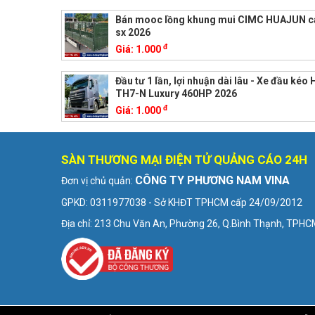
Bán mooc lồng khung mui CIMC HUAJUN c
sx 2026
đ
Giá:
1.000
Đầu tư 1 lần, lợi nhuận dài lâu - Xe đầu kéo
TH7-N Luxury 460HP 2026
đ
Giá:
1.000
SÀN THƯƠNG MẠI ĐIỆN TỬ QUẢNG CÁO 24H
CÔNG TY PHƯƠNG NAM VINA
Đơn vị chủ quản:
GPKD: 0311977038 - Sở KHĐT TPHCM cấp 24/09/2012
Địa chỉ: 213 Chu Văn An, Phường 26, Q.Bình Thạnh, TPH