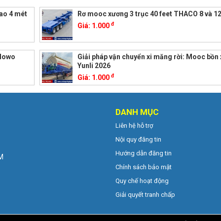
ao 4 mét
Rơ mooc xương 3 trục 40 feet THACO 8 và 1
đ
Giá:
1.000
 Howo
Giải pháp vận chuyển xi măng rời: Mooc bồn 
Yunli 2026
đ
Giá:
1.000
DANH MỤC
Liên hệ hỗ trợ
Nội quy đăng tin
Hướng dẫn đăng tin
CM
Chính sách bảo mật
Quy chế hoạt động
Giải quyết tranh chấp