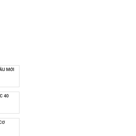
ẪU MỚI
C 40
CƠ