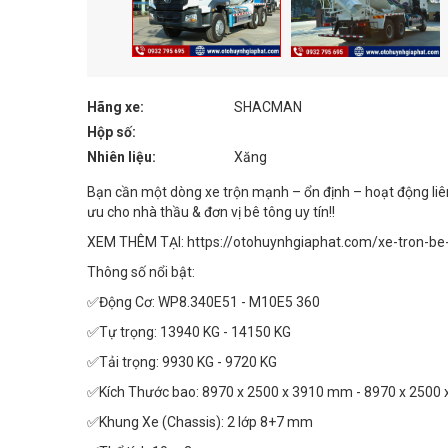
Hãng xe:
SHACMAN
Hộp số:
Nhiên liệu:
Xăng
Bạn cần một dòng xe trộn mạnh – ổn định – hoạt động liên
ưu cho nhà thầu & đơn vị bê tông uy tín!!
XEM THÊM TẠI: https://otohuynhgiaphat.com/xe-tron-b
Thông số nổi bật:
✅Động Cơ: WP8.340E51 - M10E5 360
✅Tự trọng: 13940 KG - 14150 KG
✅Tải trọng: 9930 KG - 9720 KG
✅Kích Thước bao: 8970 x 2500 x 3910 mm - 8970 x 2500
✅Khung Xe (Chassis): 2 lớp 8+7 mm