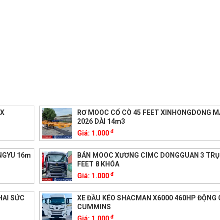
-X
RƠ MOOC CỔ CÒ 45 FEET XINHONGDONG M
2026 DÀI 14m3
đ
Giá:
1.000
NGYU 16m
BÁN MOOC XƯƠNG CIMC DONGGUAN 3 TRỤ
FEET 8 KHÓA
đ
Giá:
1.000
HAI SỨC
XE ĐẦU KÉO SHACMAN X6000 460HP ĐỘNG 
CUMMINS
đ
Giá:
1.000