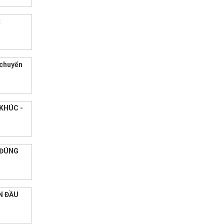
t
 chuyển
KHÚC -
 ĐÚNG
N ĐẦU