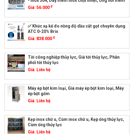
- Inox 304, Dây mềm inox chịu nhiệt, Ống nối mềm
đ
Giá:
56.000
✅ Khúc xạ kế đo nồng độ dầu cắt gọt chuyên dụng
ATC 0-20% Brix
đ
Giá:
838.000
Tời công nghiệp thủy lực, Giá tời thủy lực, Phân
phối tời thủy lực
Giá:
Liên hệ
Máy ép bột kim loại, Giá máy ép bột kim loại, Máy
ép bột gốm
Giá:
Liên hệ
Kẹp inox chữ u, Cùm inox chữ u, Kẹp ống thủy lực,
Cùm ống thủy lực
Giá:
Liên hệ