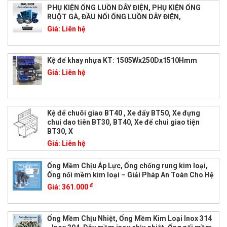
PHỤ KIỆN ỐNG LUỒN DÂY ĐIỆN, PHỤ KIỆN ỐNG
RUỘT GÀ, ĐẦU NỐI ỐNG LUỒN DÂY ĐIỆN,
Giá:
Liên hệ
Kệ để khay nhựa KT: 1505Wx250Dx1510Hmm
Giá:
Liên hệ
Kệ để chuôi giao BT40 , Xe đẩy BT50, Xe đựng
chui dao tiên BT30, BT40, Xe để chui giao tiện
BT30, X
Giá:
Liên hệ
Ống Mềm Chịu Áp Lực, Ống chống rung kim loại,
Ống nối mềm kim loại – Giải Pháp An Toàn Cho Hệ
đ
Giá:
361.000
Ống Mềm Chịu Nhiệt, Ống Mềm Kim Loại Inox 314