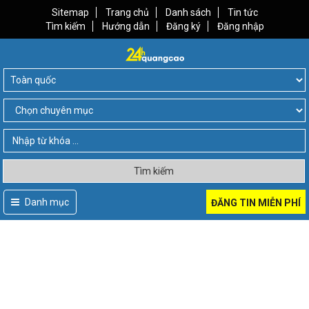
Sitemap
Trang chủ
Danh sách
Tin tức
Tìm kiếm
Hướng dẫn
Đăng ký
Đăng nhập
Tìm kiếm
Danh mục
ĐĂNG TIN MIỄN PHÍ