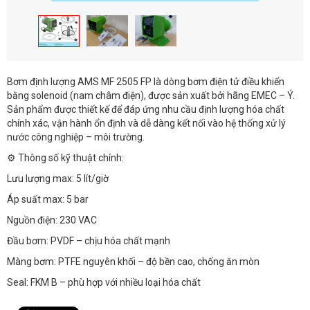
Bơm định lượng AMS MF 2505 FP là dòng bơm điện tử điều khiển
bằng solenoid (nam châm điện), được sản xuất bởi hãng EMEC – Ý.
Sản phẩm được thiết kế để đáp ứng nhu cầu định lượng hóa chất
chính xác, vận hành ổn định và dễ dàng kết nối vào hệ thống xử lý
nước công nghiệp – môi trường.
⚙️ Thông số kỹ thuật chính:
Lưu lượng max: 5 lít/giờ
Áp suất max: 5 bar
Nguồn điện: 230 VAC
Đầu bơm: PVDF – chịu hóa chất mạnh
Màng bơm: PTFE nguyên khối – độ bền cao, chống ăn mòn
Seal: FKM B – phù hợp với nhiều loại hóa chất