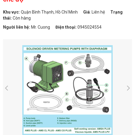
Khu vực:
Quận Bình Thạnh, Hồ Chí Minh
Giá
:
Liên hệ
Trạng
thái:
Còn hàng
Người liên hệ:
Mr. Cuong
Điện thoại:
0945024554