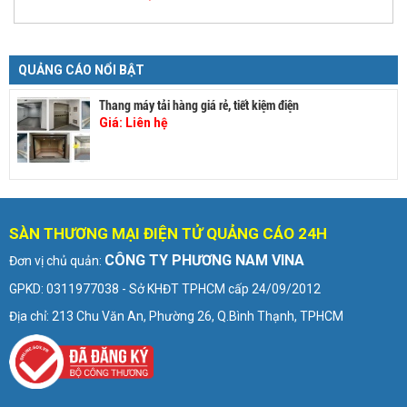
QUẢNG CÁO NỔI BẬT
Thang máy tải hàng giá rẻ, tiết kiệm điện
Giá:
Liên hệ
SÀN THƯƠNG MẠI ĐIỆN TỬ QUẢNG CÁO 24H
CÔNG TY PHƯƠNG NAM VINA
Đơn vị chủ quản:
GPKD: 0311977038 - Sở KHĐT TPHCM cấp 24/09/2012
Địa chỉ: 213 Chu Văn An, Phường 26, Q.Bình Thạnh, TPHCM