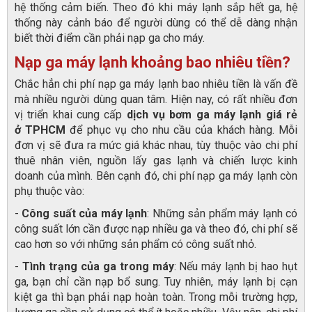
hệ thống cảm biến. Theo đó khi máy lạnh sắp hết ga, hệ
thống này cảnh báo để người dùng có thể dễ dàng nhận
biết thời điểm cần phải nạp ga cho máy.
Nạp ga máy lạnh khoảng bao nhiêu tiền?
Chắc hẳn chi phí nạp ga máy lạnh bao nhiêu tiền là vấn đề
mà nhiều người dùng quan tâm. Hiện nay, có rất nhiều đơn
vị triển khai cung cấp
dịch vụ bơm ga máy lạnh
giá rẻ
ở
TPHCM
để phục vụ cho nhu cầu của khách hàng. Mỗi
đơn vị sẽ đưa ra mức giá khác nhau, tùy thuộc vào chi phí
thuê nhân viên, nguồn lấy gas lạnh và chiến lược kinh
doanh của mình. Bên cạnh đó, chi phí nạp ga máy lạnh còn
phụ thuộc vào:
-
Công suất của máy lạnh
: Những sản phẩm máy lạnh có
công suất lớn cần được nạp nhiều ga và theo đó, chi phí sẽ
cao hơn so với những sản phẩm có công suất nhỏ.
-
Tình trạng của ga trong máy
: Nếu máy lạnh bị hao hụt
ga, bạn chỉ cần nạp bổ sung. Tuy nhiên, máy lạnh bị cạn
kiệt ga thì bạn phải nạp hoàn toàn. Trong mỗi trường hợp,