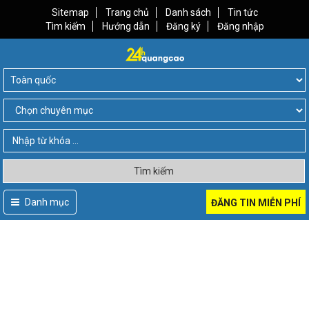
Sitemap
Trang chủ
Danh sách
Tin tức
Tìm kiếm
Hướng dẫn
Đăng ký
Đăng nhập
Tìm kiếm
Danh mục
ĐĂNG TIN MIỄN PHÍ