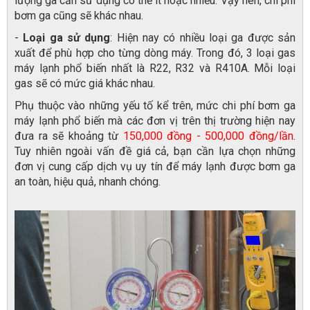
lượng ga cần sử dụng có thể ít hoặc nhiều. Vậy nên, chi phí
bơm ga cũng sẽ khác nhau.
-
Loại ga sử dụng
: Hiện nay có nhiều loại ga được sản
xuất để phù hợp cho từng dòng máy. Trong đó, 3 loại gas
máy lạnh phổ biến nhất là R22, R32 và R410A. Mỗi loại
gas sẽ có mức giá khác nhau.
Phụ thuộc vào những yếu tố kể trên, mức chi phí bơm ga
máy lạnh phổ biến mà các đơn vị trên thị trường hiện nay
đưa ra sẽ khoảng từ
150,000 đồng - 500,000 đồng/lần
.
Tuy nhiên ngoài vấn đề giá cả, bạn cần lựa chọn những
đơn vị cung cấp dịch vụ uy tín để máy lạnh được bơm ga
an toàn, hiệu quả, nhanh chóng.