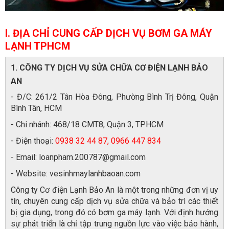
I. ĐỊA CHỈ CUNG CẤP DỊCH VỤ BƠM GA MÁY
LẠNH TPHCM
1. CÔNG TY DỊCH VỤ SỬA CHỮA CƠ ĐIỆN LẠNH BẢO
AN
- Đ/C: 261/2 Tân Hòa Đông, Phường Bình Trị Đông, Quận
Bình Tân, HCM
- Chi nhánh: 468/18 CMT8, Quận 3, TPHCM
- Điện thoại:
0938 32 44 87, 0966 447 834
- Email: loanpham.200787@gmail.com
- Website: vesinhmaylanhbaoan.com
Công ty Cơ điện Lạnh Bảo An là một trong những đơn vị uy
tín, chuyên cung cấp dịch vụ sửa chữa và bảo trì các thiết
bị gia dụng, trong đó có bơm ga máy lạnh. Với định hướng
sự phát triển là chỉ tập trung nguồn lực vào việc bảo hành,