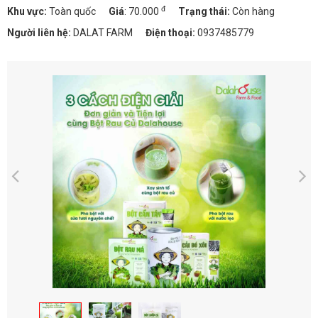
đ
Khu vực:
Toàn quốc
Giá
:
70.000
Trạng thái:
Còn hàng
Người liên hệ:
DALAT FARM
Điện thoại:
0937485779