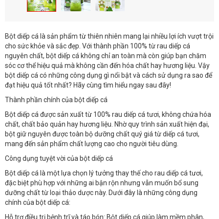
Bột diếp cá là sản phẩm từ thiên nhiên mang lại nhiều lợi ích vượt trội
cho sức khỏe và sắc đẹp. Với thành phần 100% từ rau diếp cá
nguyên chất, bột diếp cá không chỉ an toàn mà còn giúp bạn chăm
sóc cơ thể hiệu quả mà không cần đến hóa chất hay hương liệu. Vậy
bột diếp cá có những công dụng gì nổi bật và cách sử dụng ra sao để
đạt hiệu quả tốt nhất? Hãy cùng tìm hiểu ngay sau đây!
Thành phần chính của bột diếp cá
Bột diếp cá được sản xuất từ 100% rau diếp cá tươi, không chứa hóa
chất, chất bảo quản hay hương liệu. Nhờ quy trình sản xuất hiện đại,
bột giữ nguyên được toàn bộ dưỡng chất quý giá từ diếp cá tươi,
mang đến sản phẩm chất lượng cao cho người tiêu dùng.
Công dụng tuyệt vời của bột diếp cá
Bột diếp cá là một lựa chọn lý tưởng thay thế cho rau diếp cá tươi,
đặc biệt phù hợp với những ai bận rộn nhưng vẫn muốn bổ sung
dưỡng chất từ loại thảo dược này. Dưới đây là những công dụng
chính của bột diếp cá:
Hỗ trợ điều trị bệnh trĩ và táo bón: Bột diếp cá giúp làm mềm phân,