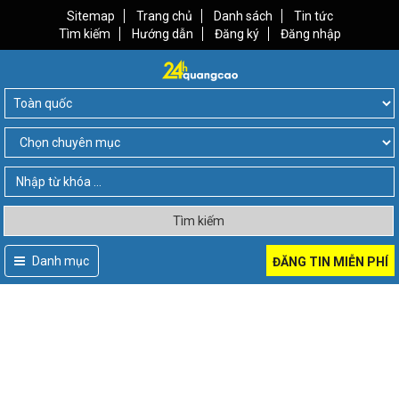
Sitemap
Trang chủ
Danh sách
Tin tức
Tìm kiếm
Hướng dẫn
Đăng ký
Đăng nhập
Tìm kiếm
Danh mục
ĐĂNG TIN MIỄN PHÍ