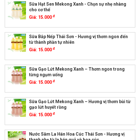
Sữa Hạt Sen Mekong Xanh - Chọn sự nhẹ nhàng
cho cơ thể
đ
Giá:
15.000
Sữa Bắp Nếp Thái Sơn - Hương vị thơm ngon đến
từ thành phần tự nhiên
đ
Giá:
15.000
Sữa Gạo Lứt Mekong Xanh – Thơm ngon trong
từng ngụm uống
đ
Giá:
15.000
Sữa Gạo Lứt Mekong Xanh – Hương vị thơm bùi từ
gạo lứt huyết rồng
đ
Giá:
15.000
Nước Sâm La Hán Hoa Cúc Thái Sơn - Hương vị
thanh nhẹ từ la hán quả và hoa cúc