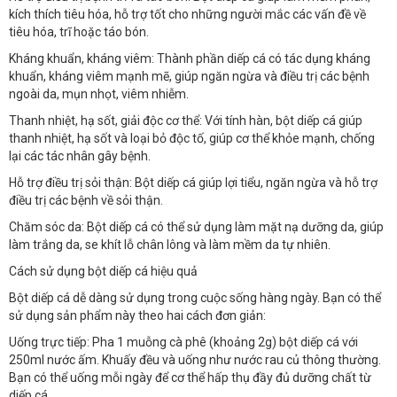
kích thích tiêu hóa, hỗ trợ tốt cho những người mắc các vấn đề về
tiêu hóa, trĩ hoặc táo bón.
Kháng khuẩn, kháng viêm: Thành phần diếp cá có tác dụng kháng
khuẩn, kháng viêm mạnh mẽ, giúp ngăn ngừa và điều trị các bệnh
ngoài da, mụn nhọt, viêm nhiễm.
Thanh nhiệt, hạ sốt, giải độc cơ thể: Với tính hàn, bột diếp cá giúp
thanh nhiệt, hạ sốt và loại bỏ độc tố, giúp cơ thể khỏe mạnh, chống
lại các tác nhân gây bệnh.
Hỗ trợ điều trị sỏi thận: Bột diếp cá giúp lợi tiểu, ngăn ngừa và hỗ trợ
điều trị các bệnh về sỏi thận.
Chăm sóc da: Bột diếp cá có thể sử dụng làm mặt nạ dưỡng da, giúp
làm trắng da, se khít lỗ chân lông và làm mềm da tự nhiên.
Cách sử dụng bột diếp cá hiệu quả
Bột diếp cá dễ dàng sử dụng trong cuộc sống hàng ngày. Bạn có thể
sử dụng sản phẩm này theo hai cách đơn giản:
Uống trực tiếp: Pha 1 muỗng cà phê (khoảng 2g) bột diếp cá với
250ml nước ấm. Khuấy đều và uống như nước rau củ thông thường.
Bạn có thể uống mỗi ngày để cơ thể hấp thụ đầy đủ dưỡng chất từ
diếp cá.