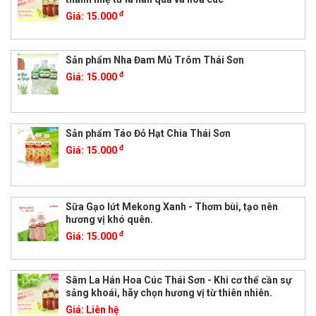
đ
Giá:
15.000
Sản phẩm Nha Đam Mủ Trôm Thái Sơn
đ
Giá:
15.000
Sản phẩm Táo Đỏ Hạt Chia Thái Sơn
đ
Giá:
15.000
Sữa Gạo lứt Mekong Xanh - Thơm bùi, tạo nên
hương vị khó quên.
đ
Giá:
15.000
Sâm La Hán Hoa Cúc Thái Sơn - Khi cơ thể cần sự
sảng khoái, hãy chọn hương vị từ thiên nhiên.
Giá:
Liên hệ