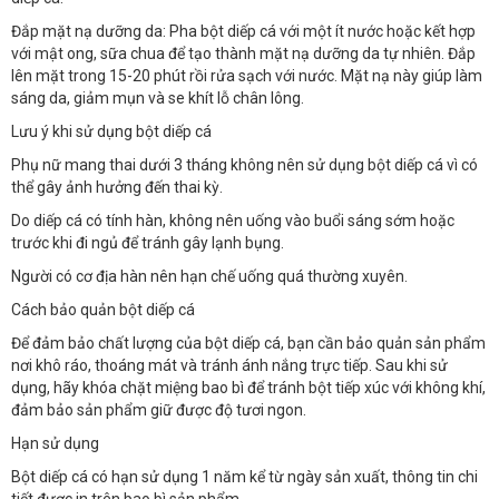
Đắp mặt nạ dưỡng da: Pha bột diếp cá với một ít nước hoặc kết hợp
với mật ong, sữa chua để tạo thành mặt nạ dưỡng da tự nhiên. Đắp
lên mặt trong 15-20 phút rồi rửa sạch với nước. Mặt nạ này giúp làm
sáng da, giảm mụn và se khít lỗ chân lông.
Lưu ý khi sử dụng bột diếp cá
Phụ nữ mang thai dưới 3 tháng không nên sử dụng bột diếp cá vì có
thể gây ảnh hưởng đến thai kỳ.
Do diếp cá có tính hàn, không nên uống vào buổi sáng sớm hoặc
trước khi đi ngủ để tránh gây lạnh bụng.
Người có cơ địa hàn nên hạn chế uống quá thường xuyên.
Cách bảo quản bột diếp cá
Để đảm bảo chất lượng của bột diếp cá, bạn cần bảo quản sản phẩm
nơi khô ráo, thoáng mát và tránh ánh nắng trực tiếp. Sau khi sử
dụng, hãy khóa chặt miệng bao bì để tránh bột tiếp xúc với không khí,
đảm bảo sản phẩm giữ được độ tươi ngon.
Hạn sử dụng
Bột diếp cá có hạn sử dụng 1 năm kể từ ngày sản xuất, thông tin chi
tiết được in trên bao bì sản phẩm.