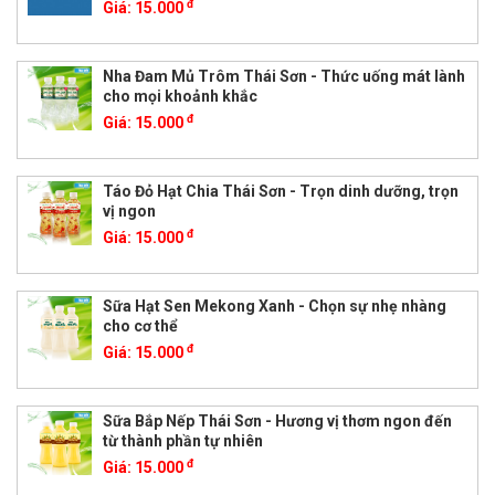
đ
Giá:
15.000
Nha Đam Mủ Trôm Thái Sơn - Thức uống mát lành
cho mọi khoảnh khắc
đ
Giá:
15.000
Táo Đỏ Hạt Chia Thái Sơn - Trọn dinh dưỡng, trọn
vị ngon
đ
Giá:
15.000
Sữa Hạt Sen Mekong Xanh - Chọn sự nhẹ nhàng
cho cơ thể
đ
Giá:
15.000
Sữa Bắp Nếp Thái Sơn - Hương vị thơm ngon đến
từ thành phần tự nhiên
đ
Giá:
15.000