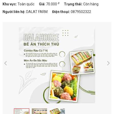
đ
Khu vực:
Toàn quốc
Giá
:
70.000
Trạng thái:
Còn hàng
Người liên hệ:
DALAT FARM
Điện thoại:
0879502322