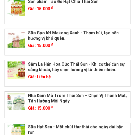
Sản phẩm Táo Đỏ Hạt Chia Thái Sơn
đ
Giá:
15.000
Sữa Gạo lứt Mekong Xanh - Thơm bùi, tạo nên
hương vị khó quên.
đ
Giá:
15.000
Sâm La Hán Hoa Cúc Thái Sơn - Khi cơ thể cần sự
sảng khoái, hãy chọn hương vị từ thiên nhiên.
Giá:
Liên hệ
Nha Đam Mủ Trôm Thái Sơn – Chọn Vị Thanh Mát,
Tận Hưởng Mỗi Ngày
đ
Giá:
15.000
Sữa Hạt Sen - Một chút thư thái cho ngày dài bận
rộn