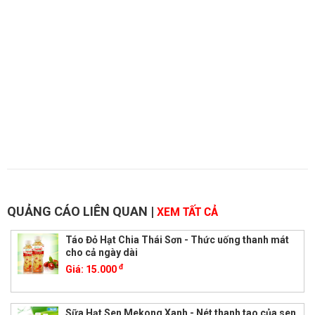
QUẢNG CÁO LIÊN QUAN
|
XEM TẤT CẢ
Táo Đỏ Hạt Chia Thái Sơn - Thức uống thanh mát
cho cả ngày dài
đ
Giá:
15.000
Sữa Hạt Sen Mekong Xanh - Nét thanh tao của sen