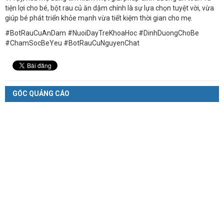
tiện lợi cho bé, bột rau củ ăn dặm chính là sự lựa chọn tuyệt vời, vừa
giúp bé phát triển khỏe mạnh vừa tiết kiệm thời gian cho mẹ.
#BotRauCuAnDam #NuoiDayTreKhoaHoc #DinhDuongChoBe
#ChamSocBeYeu #BotRauCuNguyenChat
GÓC QUẢNG CÁO