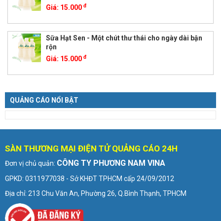
đ
Giá:
15.000
Sữa Hạt Sen - Một chút thư thái cho ngày dài bận
rộn
đ
Giá:
15.000
QUẢNG CÁO NỔI BẬT
SÀN THƯƠNG MẠI ĐIỆN TỬ QUẢNG CÁO 24H
CÔNG TY PHƯƠNG NAM VINA
Đơn vị chủ quản:
GPKD: 0311977038 - Sở KHĐT TPHCM cấp 24/09/2012
Địa chỉ: 213 Chu Văn An, Phường 26, Q.Bình Thạnh, TPHCM