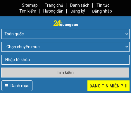
Sitemap
Trang chủ
Danh sách
Tin tức
Tìm kiếm
Hướng dẫn
Đăng ký
Đăng nhập
Tìm kiếm
Danh mục
ĐĂNG TIN MIỄN PHÍ