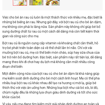
Việc cho bé ăn rau củ luôn là một thách thức với nhiều mẹ, đặc biệt là
những bé biếng ăn rau. Nhưng giờ đây, với bột rau củ cho bé ăn dặm,
mẹ không còn phải lo lắng nữa. Sản phẩm này không chỉ giúp bé bổ
sung dưỡng chất từ rau củ một cách dễ dàng mà còn tiết kiệm thời
gian và công sức cho mẹ.
Bột rau củ là nguồn cung cấp vitamin và khoáng chất cần thiết, hỗ
trợ bé phát triển toàn diện cả về thể chất lẫn trí não. Chỉ với vài
muỗng bột rau củ, mẹ có thể biến món cháo, súp hay sữa chua của
bé trở nên bổ dưỡng hơn. Đặc biệt, sản phẩm này rất tiện lợi, dễ dàng
mang theo khi đi chơi hay du lịch mà không cần mất nhiều công
đoạn chế biến.
Một điểm cộng nữa của bột rau củ cho bé ăn dặm là khả năng giúp
mẹ kiểm soát dinh dưỡng cho bé một cách linh hoạt. Mẹ có thể pha
nhiều loại bột rau củ khác nhau để tạo ra hương vị mới lạ, giúp bé
thích thú với việc ăn uống hơn. Những loại bột như cải bó xôi, bí đỏ,
chùm ngây đều là những lựa chọn giàu dinh dưỡng và tốt cho sức
khỏe của bé.
Vì vậy, nếu mẹ đang tìm kiếm một giải pháp dinh dưỡng an toàn và