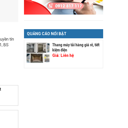
QUẢNG CÁO NỔI BẬT
uyền tín
Thang máy tải hàng giá rẻ, tiết
1, BS
kiệm điện
Giá:
Liên hệ
t