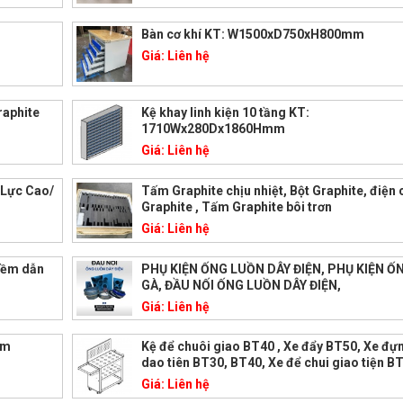
Bàn cơ khí KT: W1500xD750xH800mm
Giá:
Liên hệ
raphite
Kệ khay linh kiện 10 tầng KT:
1710Wx280Dx1860Hmm
Giá:
Liên hệ
 Lực Cao/
Tấm Graphite chịu nhiệt, Bột Graphite, điện
Graphite , Tấm Graphite bôi trơn
Giá:
Liên hệ
mềm dẫn
PHỤ KIỆN ỐNG LUỒN DÂY ĐIỆN, PHỤ KIỆN 
GÀ, ĐẦU NỐI ỐNG LUỒN DÂY ĐIỆN,
Giá:
Liên hệ
mm
Kệ để chuôi giao BT40 , Xe đẩy BT50, Xe đự
dao tiên BT30, BT40, Xe để chui giao tiện B
Giá:
Liên hệ