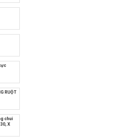
 cực
ỐNG RUỘT
ng chui
T30, X