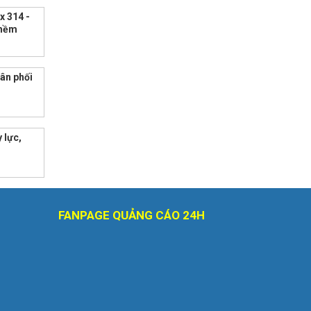
x 314 -
 mềm
hân phối
 lực,
FANPAGE QUẢNG CÁO 24H