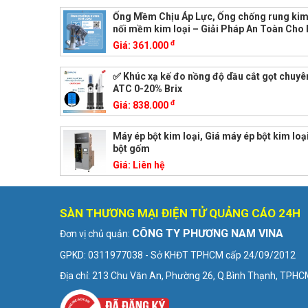
Ống Mềm Chịu Áp Lực, Ống chống rung kim 
nối mềm kim loại – Giải Pháp An Toàn Cho
đ
Giá:
361.000
✅ Khúc xạ kế đo nồng độ dầu cắt gọt chuy
ATC 0-20% Brix
đ
Giá:
838.000
Máy ép bột kim loại, Giá máy ép bột kim loạ
bột gốm
Giá:
Liên hệ
SÀN THƯƠNG MẠI ĐIỆN TỬ QUẢNG CÁO 24H
CÔNG TY PHƯƠNG NAM VINA
Đơn vị chủ quản:
GPKD: 0311977038 - Sở KHĐT TPHCM cấp 24/09/2012
Địa chỉ: 213 Chu Văn An, Phường 26, Q.Bình Thạnh, TPH