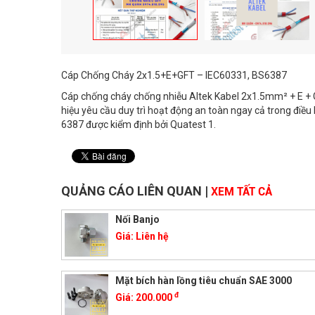
Cáp Chống Cháy 2x1.5+E+GFT – IEC60331, BS6387
Cáp chống cháy chống nhiễu Altek Kabel 2x1.5mm² + E + G
hiệu yêu cầu duy trì hoạt động an toàn ngay cả trong điề
6387 được kiểm định bởi Quatest 1.
QUẢNG CÁO LIÊN QUAN
|
XEM TẤT CẢ
Nối Banjo
Giá:
Liên hệ
Mặt bích hàn lồng tiêu chuẩn SAE 3000
đ
Giá:
200.000