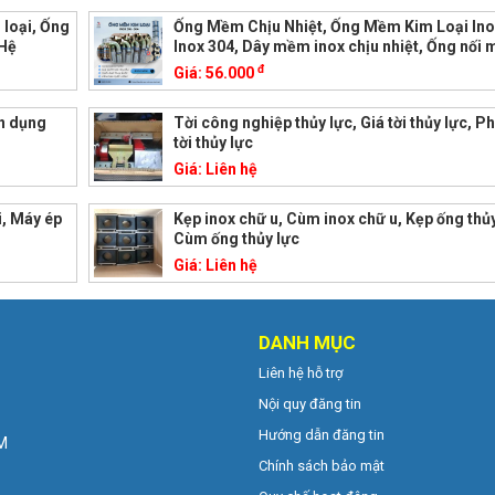
loại, Ống
Ống Mềm Chịu Nhiệt, Ống Mềm Kim Loại Ino
 Hệ
Inox 304, Dây mềm inox chịu nhiệt, Ống nối
đ
Giá:
56.000
ên dụng
Tời công nghiệp thủy lực, Giá tời thủy lực, P
tời thủy lực
Giá:
Liên hệ
i, Máy ép
Kẹp inox chữ u, Cùm inox chữ u, Kẹp ống thủy
Cùm ống thủy lực
Giá:
Liên hệ
DANH MỤC
Liên hệ hỗ trợ
Nội quy đăng tin
Hướng dẫn đăng tin
CM
Chính sách bảo mật