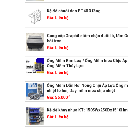
Kệ để chuôi dao BT40 3 tầng
Giá:
Liên hệ
Cung cấp Graphite tấm chặn đuôi lò, tấm G
bôi trơn
Giá:
Liên hệ
Ống Mềm Kim Loại/ Ống Mềm Inox Chịu Áp
Ống Mềm Thủy Lực
Giá:
Liên hệ
Ống Mềm Dẫn Hơi Nóng Chịu Áp Lực Ống 
nhiệt lò hơi, Dây mềm inox chịu nhiệt
đ
Giá:
56.000
Kệ để khay nhựa KT: 1505Wx250Dx1510H
Giá:
Liên hệ