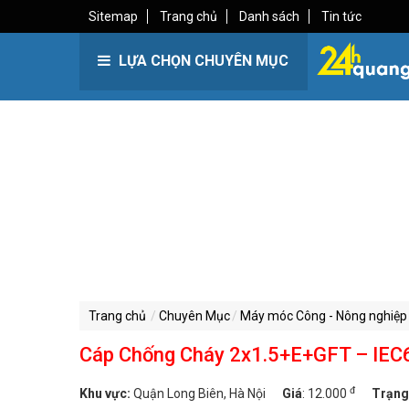
Sitemap
Trang chủ
Danh sách
Tin tức
LỰA CHỌN CHUYÊN MỤC
Trang chủ
Chuyên Mục
Máy móc Công - Nông nghiệp
Cáp Chống Cháy 2x1.5+E+GFT – IE
đ
Khu vực:
Quận Long Biên, Hà Nội
Giá
:
12.000
Trạng