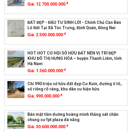
đ
Giá:
12.700.000.000
ĐẤT ĐẸP - ĐẦU TƯ SINH LỜI - Chính Chủ Cần Bán
Lô Đất Tại Xã Túc Trưng, Định Quán, Đồng Nai
đ
Giá:
2.500.000.000
HOT HOT CƠ HỘI SỞ HỮU ĐẤT NỀN VỊ TRÍ ĐẸP
KHU ĐÔ THỊ HƯNG HÒA – huyện Thanh Liêm, tỉnh
Hà Nam
đ
Giá:
1.360.000.000
Chỉ 990 triệu sở hữu đất đẹp Cư Kuin, đường ô tô,
sổ riêng rõ ràng, khu dân cư hiện hữu
đ
Giá:
990.000.000
Bán mặt tiền đường hoàng minh thắng sát chân
chung cư fpt plaza đà nẵng
đ
Giá:
30.600.000.000