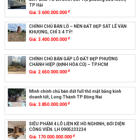
TP Hải
đ
Giá:
3.600.000.000
CHÍNH CHỦ BÁN LỖ – NỀN ĐẤT ĐẸP SÁT LÊ VĂN
KHƯƠNG, CHỈ 3.4 TỶ!
đ
Giá:
3.400.000.000
CHÍNH CHỦ BÁN GẤP LÔ ĐẤT ĐẸP PHƯỜNG
CHÁNH HIỆP (ĐỊNH HÒA CŨ) – TP.HCM
đ
Giá:
2.650.000.000
Mình chính chủ bán đất full thổ mặt bằng kinh
doanh tốt, Long Thành TP Đồng Nai
đ
Giá:
3.850.000.000
SIÊU PHẨM 4 LÔ LIỀN KỀ HỒ NGHINH, ĐỐI DIỆN
CÔNG VIÊN. LH 0905233234
đ
Giá:
170.000.000.000