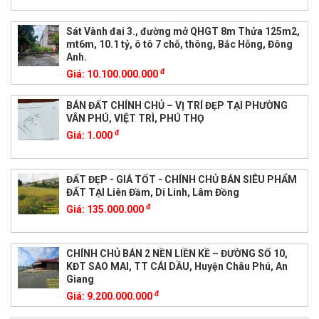
Sát Vành đai 3., đường mở QHGT 8m Thửa 125m2,
mt6m, 10.1 tỷ, ô tô 7 chỗ, thông, Bắc Hỗng, Đông
Anh.
đ
Giá:
10.100.000.000
BÁN ĐẤT CHÍNH CHỦ – VỊ TRÍ ĐẸP TẠI PHƯỜNG
VÂN PHÚ, VIỆT TRÌ, PHÚ THỌ
đ
Giá:
1.000
ĐẤT ĐẸP - GIÁ TỐT - CHÍNH CHỦ BÁN SIÊU PHẨM
ĐẤT TẠI Liên Đầm, Di Linh, Lâm Đồng
đ
Giá:
135.000.000
CHÍNH CHỦ BÁN 2 NỀN LIỀN KỀ – ĐƯỜNG SỐ 10,
KĐT SAO MAI, TT CÁI DẦU, Huyện Châu Phú, An
Giang
đ
Giá:
9.200.000.000