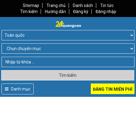
Sitemap
Trang chủ
Danh sách
Tin tức
Tìm kiếm
Hướng dẫn
Đăng ký
Đăng nhập
Tìm kiếm
Danh mục
ĐĂNG TIN MIỄN PHÍ