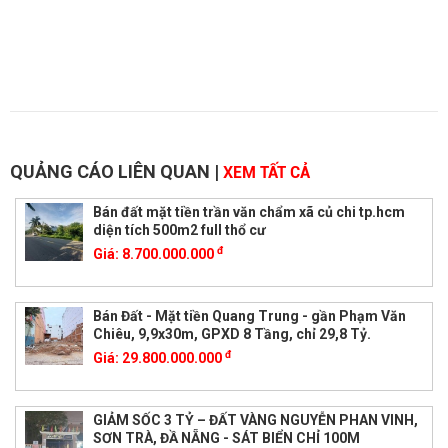
QUẢNG CÁO LIÊN QUAN
|
XEM TẤT CẢ
Bán đất mặt tiền trần văn chẩm xã củ chi tp.hcm
diện tích 500m2 full thổ cư
đ
Giá:
8.700.000.000
Bán Đất - Mặt tiền Quang Trung - gần Phạm Văn
Chiêu, 9,9x30m, GPXD 8 Tầng, chỉ 29,8 Tỷ.
đ
Giá:
29.800.000.000
GIẢM SỐC 3 TỶ – ĐẤT VÀNG NGUYỄN PHAN VINH,
SƠN TRÀ, ĐẦ NẴNG - SÁT BIỂN CHỈ 100M