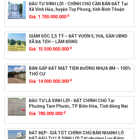
ĐẦU TƯ SINH LỜI - CHÍNH CHỦ CẦN BÁN ĐẤT Tại
Xã Vĩnh Hảo, huyện Tuy Phong, tỉnh Bình Thuận
đ
Giá:
1.700.000.000
GIẢM SỐC 2,5 TỶ – ĐẤT VƯỜN 5,1HA, GẦN UBND
XÃ ĐẠ TẺH – LÂM ĐỒNG
đ
Giá:
15.500.000.000
BÁN GẤP ĐẤT MẶT TIỀN ĐƯỜNG NHỰA 8M – 100%
THỔ CƯ
đ
Giá:
14.000.000.000
ĐẦU TƯ LÀ SINH LỜI - ĐẤT CHÍNH CHỦ Tại
Phường Tam Phước, TP Biên Hòa, Tỉnh Đồng Nai
đ
Giá:
780.000.000
ĐẤT ĐẸP- GIÁ TỐT CHÍNH CHỦ BÁN NHANH LÔ
ĐẤT ĐẦU TƯ LÀ SINH LỜI TẠI phường Lưu Kiếm,