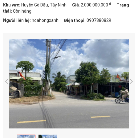
đ
Khu vực:
Huyện Gò Dầu, Tây Ninh
Giá
:
2.000.000.000
Trạng
thái:
Còn hàng
Người liên hệ:
hoahongxanh
Điện thoại:
0907880829