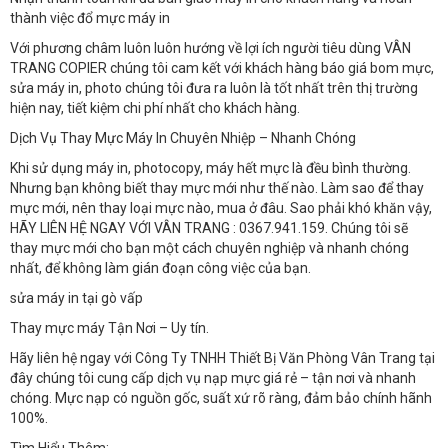
thành việc đổ mực máy in
Với phương châm luôn luôn hướng về lợi ích người tiêu dùng VÂN
TRANG COPIER chúng tôi cam kết với khách hàng báo giá bom mực,
sửa máy in, photo chúng tôi đưa ra luôn là tốt nhất trên thị trường
hiện nay, tiết kiệm chi phí nhất cho khách hàng.
Dịch Vụ Thay Mực Máy In Chuyên Nhiệp – Nhanh Chóng
Khi sử dụng máy in, photocopy, máy hết mực là đều bình thường.
Nhưng bạn không biết thay mực mới như thế nào. Làm sao để thay
mực mới, nên thay loại mực nào, mua ở đâu. Sao phải khó khăn vậy,
HÃY LIÊN HỆ NGAY VỚI VÂN TRANG : 0367.941.159. Chúng tôi sẽ
thay mực mới cho bạn một cách chuyên nghiệp và nhanh chóng
nhất, để không làm gián đoạn công việc của bạn.
sửa máy in tại gò vấp
Thay mực máy Tận Nơi – Uy tín.
Hãy liên hệ ngay với Công Ty TNHH Thiết Bị Văn Phòng Vân Trang tại
đây chúng tôi cung cấp dịch vụ nạp mực giá rẻ – tận nơi và nhanh
chóng. Mực nạp có nguồn gốc, suất xứ rõ ràng, đảm bảo chính hãnh
100%.