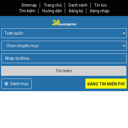
Sitemap
Trang chủ
Danh sách
Tin tức
Tìm kiếm
Hướng dẫn
Đăng ký
Đăng nhập
Tìm kiếm
Danh mục
ĐĂNG TIN MIỄN PHÍ