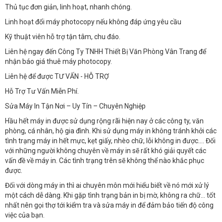
Thủ tục đơn giản, linh hoạt, nhanh chóng.
Linh hoạt đổi máy photocopy nếu không đáp ứng yêu cầu
Kỹ thuật viên hỗ trợ tận tâm, chu đáo.
Liên hệ ngay đến Công Ty TNHH Thiết Bị Văn Phòng Vân Trang để
nhận báo giá thuê máy photocopy.
Liên hệ để được TƯ VẤN - HỖ TRỢ
Hỗ Trợ Tư Vấn Miễn Phí.
Sửa Máy In Tận Nơi – Uy Tín – Chuyên Nghiệp
Hầu hết máy in được sử dụng rộng rãi hiện nay ở các công ty, văn
phòng, cá nhân, hộ gia đình. Khi sử dụng máy in không tránh khởi các
tình trạng máy in hết mực, kẹt giấy, nhèo chữ, lỗi không in được…. Đối
với những người không chuyên về máy in sẽ rất khó giải quyết các
vấn đề về máy in. Các tình trạng trên sẽ không thể nào khắc phục
được.
Đối với dòng máy in thì ai chuyên môn mới hiểu biết về nó mới xử lý
một cách dễ dàng. Khi gặp tình trạng bản in bị mờ, không ra chữ… tốt
nhất nên gọi thợ tới kiểm tra và sửa máy in để đảm bảo tiến độ công
việc của bạn.