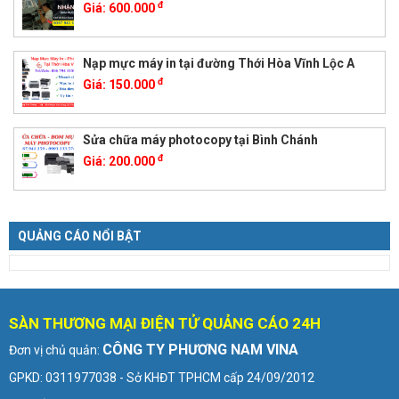
đ
Giá:
600.000
Nạp mực máy in tại đường Thới Hòa Vĩnh Lộc A
đ
Giá:
150.000
Sửa chữa máy photocopy tại Bình Chánh
đ
Giá:
200.000
QUẢNG CÁO NỔI BẬT
SÀN THƯƠNG MẠI ĐIỆN TỬ QUẢNG CÁO 24H
CÔNG TY PHƯƠNG NAM VINA
Đơn vị chủ quản:
GPKD: 0311977038 - Sở KHĐT TPHCM cấp 24/09/2012