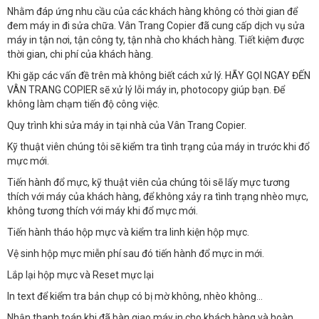
Nhằm đáp ứng nhu cầu của các khách hàng không có thời gian để
đem máy in đi sửa chữa. Vân Trang Copier đã cung cấp dịch vụ sửa
máy in tận nơi, tận công ty, tận nhà cho khách hàng. Tiết kiệm được
thời gian, chi phí của khách hàng.
Khi gặp các vấn đề trên mà không biết cách xử lý. HÃY GỌI NGAY ĐẾN
VÂN TRANG COPIER sẽ xử lý lỗi máy in, photocopy giúp bạn. Để
không làm chạm tiến độ công việc.
Quy trình khi sửa máy in tại nhà của Vân Trang Copier.
Kỹ thuật viên chúng tôi sẽ kiểm tra tình trạng của máy in trước khi đổ
mực mới.
Tiến hành đổ mực, kỹ thuật viên của chúng tôi sẽ lấy mực tương
thích với máy của khách hàng, để không xảy ra tình trạng nhèo mực,
không tương thích với máy khi đổ mực mới.
Tiến hành tháo hộp mực và kiểm tra linh kiện hộp mực.
Vệ sinh hộp mực miễn phí sau đó tiến hành đổ mực in mới.
Lắp lại hộp mực và Reset mực lại
In text để kiểm tra bản chụp có bị mờ không, nhèo không…
Nhận thanh toán khi đã bàn giao máy in cho khách hàng và hoàn