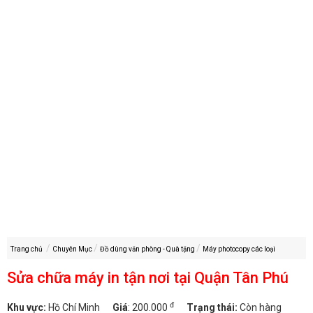
Trang chủ
Chuyên Mục
Đồ dùng văn phòng - Quà tặng
Máy photocopy các loại
Sửa chữa máy in tận nơi tại Quận Tân Phú
đ
Khu vực:
Hồ Chí Minh
Giá
:
200.000
Trạng thái:
Còn hàng