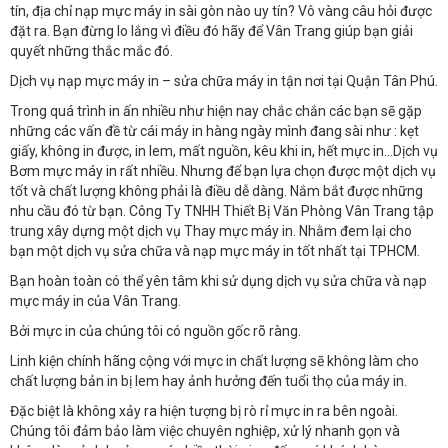
tín, địa chỉ nạp mực máy in sài gòn nào uy tín? Vô vàng câu hỏi được
đặt ra. Bạn đừng lo lắng vì điều đó hãy để Vân Trang giúp bạn giải
quyết những thắc mắc đó.
Dịch vụ nạp mực máy in – sửa chữa máy in tận nơi tại Quận Tân Phú.
Trong quá trình in ấn nhiều như hiện nay chắc chắn các bạn sẽ gặp
những các vấn đề từ cái máy in hàng ngày mình đang sài như : kẹt
giấy, không in được, in lem, mất nguồn, kêu khi in, hết mực in…Dịch vụ
Bơm mực máy in rất nhiều. Nhưng để bạn lựa chọn được một dịch vụ
tốt và chất lượng không phải là điều dễ dàng. Nắm bắt được những
nhu cầu đó từ bạn. Công Ty TNHH Thiết Bị Văn Phòng Vân Trang tập
trung xây dựng một dịch vụ Thay mực máy in. Nhằm đem lại cho
bạn một dịch vụ sửa chữa và nạp mực máy in tốt nhất tại TPHCM.
Bạn hoàn toàn có thể yên tâm khi sử dụng dịch vụ sửa chữa và nạp
mực máy in của Vân Trang.
Bởi mực in của chúng tôi có nguồn gốc rõ ràng.
Linh kiện chính hãng cộng với mực in chất lượng sẽ không làm cho
chất lượng bản in bị lem hay ảnh hưởng đến tuổi thọ của máy in.
Đặc biệt là không xảy ra hiện tượng bị rò rỉ mực in ra bên ngoài.
Chúng tôi đảm bảo làm việc chuyên nghiệp, xử lý nhanh gọn và