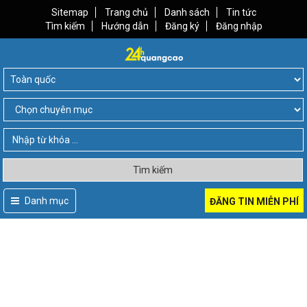
Sitemap
Trang chủ
Danh sách
Tin tức
Tìm kiếm
Hướng dẫn
Đăng ký
Đăng nhập
Tìm kiếm
Danh mục
ĐĂNG TIN MIỄN PHÍ