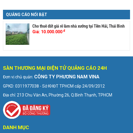
QUẢNG CÁO NỔI BẬT
Cho thuê đất giá rẻ làm nhà xưởng tại Tiền Hải, Thái Bình
đ
Giá:
10.000.000
SÀN THƯƠNG MẠI ĐIỆN TỬ QUẢNG CÁO 24H
CÔNG TY PHƯƠNG NAM VINA
Đơn vị chủ quản:
GPKD: 0311977038 - Sở KHĐT TPHCM cấp 24/09/2012
Địa chỉ: 213 Chu Văn An, Phường 26, Q.Bình Thạnh, TPHCM
DANH MỤC