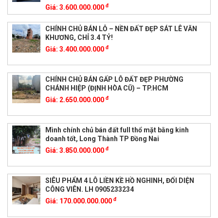
đ
Giá:
3.600.000.000
CHÍNH CHỦ BÁN LỖ – NỀN ĐẤT ĐẸP SÁT LÊ VĂN
KHƯƠNG, CHỈ 3.4 TỶ!
đ
Giá:
3.400.000.000
CHÍNH CHỦ BÁN GẤP LÔ ĐẤT ĐẸP PHƯỜNG
CHÁNH HIỆP (ĐỊNH HÒA CŨ) – TP.HCM
đ
Giá:
2.650.000.000
Mình chính chủ bán đất full thổ mặt bằng kinh
doanh tốt, Long Thành TP Đồng Nai
đ
Giá:
3.850.000.000
SIÊU PHẨM 4 LÔ LIỀN KỀ HỒ NGHINH, ĐỐI DIỆN
CÔNG VIÊN. LH 0905233234
đ
Giá:
170.000.000.000