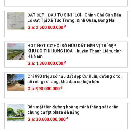
ĐẤT ĐẸP - ĐẦU TƯ SINH LỜI - Chính Chủ Cần Bán
Lô Đất Tại Xã Túc Trưng, Định Quán, Đồng Nai
đ
Giá:
2.500.000.000
HOT HOT CƠ HỘI SỞ HỮU ĐẤT NỀN VỊ TRÍ ĐẸP
KHU ĐÔ THỊ HƯNG HÒA – huyện Thanh Liêm, tỉnh
Hà Nam
đ
Giá:
1.360.000.000
Chỉ 990 triệu sở hữu đất đẹp Cư Kuin, đường ô tô,
sổ riêng rõ ràng, khu dân cư hiện hữu
đ
Giá:
990.000.000
Bán mặt tiền đường hoàng minh thắng sát chân
chung cư fpt plaza đà nẵng
đ
Giá:
30.600.000.000