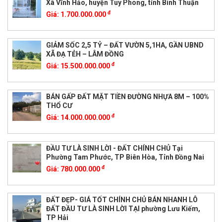
Xã Vĩnh Hảo, huyện Tuy Phong, tỉnh Bình Thuận
đ
Giá:
1.700.000.000
GIẢM SỐC 2,5 TỶ – ĐẤT VƯỜN 5,1HA, GẦN UBND
XÃ ĐẠ TẺH – LÂM ĐỒNG
đ
Giá:
15.500.000.000
BÁN GẤP ĐẤT MẶT TIỀN ĐƯỜNG NHỰA 8M – 100%
THỔ CƯ
đ
Giá:
14.000.000.000
ĐẦU TƯ LÀ SINH LỜI - ĐẤT CHÍNH CHỦ Tại
Phường Tam Phước, TP Biên Hòa, Tỉnh Đồng Nai
đ
Giá:
780.000.000
ĐẤT ĐẸP- GIÁ TỐT CHÍNH CHỦ BÁN NHANH LÔ
ĐẤT ĐẦU TƯ LÀ SINH LỜI TẠI phường Lưu Kiếm,
TP Hải