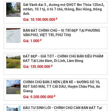
Sát Vành đai 3., đường mở QHGT 8m Thửa 125m2,
mt6m, 10.1 tỷ, ô tô 7 chỗ, thông, Bắc Hỗng, Đông
Anh.
đ
Giá:
10.100.000.000
BÁN ĐẤT CHÍNH CHỦ – VỊ TRÍ ĐẸP TẠI PHƯỜNG
VÂN PHÚ, VIỆT TRÌ, PHÚ THỌ
đ
Giá:
1.000
ĐẤT ĐẸP - GIÁ TỐT - CHÍNH CHỦ BÁN SIÊU PHẨM
ĐẤT TẠI Liên Đầm, Di Linh, Lâm Đồng
đ
Giá:
135.000.000
CHÍNH CHỦ BÁN 2 NỀN LIỀN KỀ – ĐƯỜNG SỐ 10,
KĐT SAO MAI, TT CÁI DẦU, Huyện Châu Phú, An
Giang
đ
Giá:
9.200.000.000
ĐẦU TƯ SINH LỜI - CHÍNH CHỦ CẦN BÁN ĐẤT Tại