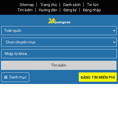
Sitemap
Trang chủ
Danh sách
Tin tức
Tìm kiếm
Hướng dẫn
Đăng ký
Đăng nhập
Tìm kiếm
Danh mục
ĐĂNG TIN MIỄN PHÍ