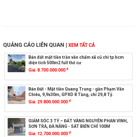
QUẢNG CÁO LIÊN QUAN
|
XEM TẤT CẢ
Bán đất mặt tiền trần văn chẩm xã củ chi tp.hcm
diện tích 500m2 full thổ cư
đ
Giá:
8.700.000.000
Bán Đất - Mặt tiền Quang Trung - gần Phạm Văn
Chiêu, 9,9x30m, GPXD 8 Tầng, chỉ 29,8 Tỷ.
đ
Giá:
29.800.000.000
GIẢM SỐC 3 TỶ – ĐẤT VÀNG NGUYỄN PHAN VINH,
SƠN TRÀ, ĐẦ NẴNG - SÁT BIỂN CHỈ 100M
đ
Giá:
12.700.000.000