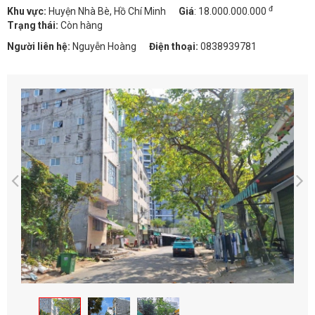
đ
Khu vực:
Huyện Nhà Bè, Hồ Chí Minh
Giá
:
18.000.000.000
Trạng thái:
Còn hàng
Người liên hệ:
Nguyễn Hoàng
Điện thoại:
0838939781