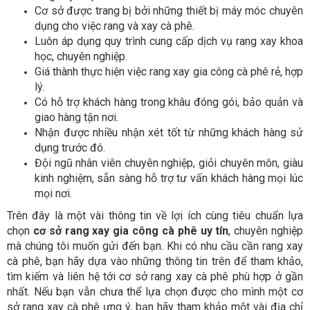
Cơ sở được trang bị bởi những thiết bị máy móc chuyên
dụng cho việc rang và xay cà phê.
Luôn áp dụng quy trình cung cấp dịch vụ rang xay khoa
học, chuyên nghiệp.
Giá thành thực hiện việc rang xay gia công cà phê rẻ, hợp
lý.
Có hỗ trợ khách hàng trong khâu đóng gói, bảo quản và
giao hàng tận nơi.
Nhận được nhiều nhận xét tốt từ những khách hàng sử
dụng trước đó.
Đội ngũ nhân viên chuyên nghiệp, giỏi chuyên môn, giàu
kinh nghiệm, sẵn sàng hỗ trợ tư vấn khách hàng mọi lúc
mọi nơi.
Trên đây là một vài thông tin về lợi ích cùng tiêu chuẩn lựa
chọn
cơ sở rang xay gia công cà phê uy tín
, chuyên nghiệp
mà chúng tôi muốn gửi đến bạn. Khi có nhu cầu cần rang xay
cà phê, bạn hãy dựa vào những thông tin trên để tham khảo,
tìm kiếm và liên hệ tới cơ sở rang xay cà phê phù hợp ở gần
nhất. Nếu bạn vẫn chưa thể lựa chọn được cho mình một cơ
sở rang xay cà phê ưng ý, bạn hãy tham khảo một vài địa chỉ