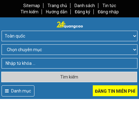
Sitemap
Trang chủ
Danh sách
Tin tức
Tìm kiếm
Hướng dẫn
Đăng ký
Đăng nhập
Tìm kiếm
Danh mục
ĐĂNG TIN MIỄN PHÍ