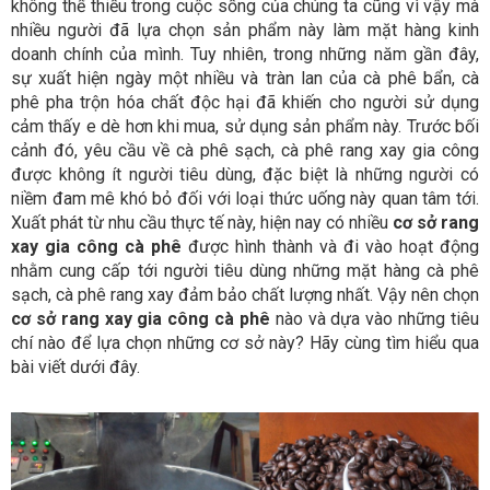
không thể thiếu trong cuộc sống của chúng ta cũng vì vậy mà
nhiều người đã lựa chọn sản phẩm này làm mặt hàng kinh
doanh chính của mình. Tuy nhiên, trong những năm gần đây,
sự xuất hiện ngày một nhiều và tràn lan của cà phê bẩn, cà
phê pha trộn hóa chất độc hại đã khiến cho người sử dụng
cảm thấy e dè hơn khi mua, sử dụng sản phẩm này. Trước bối
cảnh đó, yêu cầu về cà phê sạch, cà phê rang xay gia công
được không ít người tiêu dùng, đặc biệt là những người có
niềm đam mê khó bỏ đối với loại thức uống này quan tâm tới.
Xuất phát từ nhu cầu thực tế này, hiện nay có nhiều
cơ sở rang
xay gia công cà phê
được hình thành và đi vào hoạt động
nhằm cung cấp tới người tiêu dùng những mặt hàng cà phê
sạch, cà phê rang xay đảm bảo chất lượng nhất. Vậy nên chọn
cơ sở rang xay gia công cà phê
nào và dựa vào những tiêu
chí nào để lựa chọn những cơ sở này? Hãy cùng tìm hiểu qua
bài viết dưới đây.