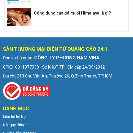
Công dụng của đá muối Himalaya là gì?
SÀN THƯƠNG MẠI ĐIỆN TỬ QUẢNG CÁO 24H
CÔNG TY PHƯƠNG NAM VINA
Đơn vị chủ quản:
GPKD: 0311977038 - Sở KHĐT TPHCM cấp 24/09/2012
Địa chỉ: 213 Chu Văn An, Phường 26, Q.Bình Thạnh, TPHCM
DANH MỤC
Liên hệ hỗ trợ
Nội quy đăng tin