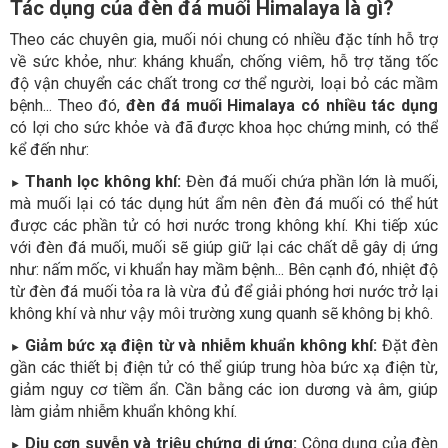
Tác dụng của đèn đá muối Himalaya là gì?
Theo các chuyên gia, muối nói chung có nhiều đặc tính hỗ trợ
về sức khỏe, như: kháng khuẩn, chống viêm, hỗ trợ tăng tốc
độ vận chuyển các chất trong cơ thể người, loại bỏ các mầm
bệnh... Theo đó,
đèn đá muối Himalaya có nhiều tác dụng
có lợi cho sức khỏe và đã được khoa học chứng minh, có thể
kể đến như:
Thanh lọc không khí:
Đèn đá muối chứa phần lớn là muối,
►
mà muối lại có tác dụng hút ẩm nên đèn đá muối có thể hút
được các phần tử có hơi nước trong không khí. Khi tiếp xúc
với đèn đá muối, muối sẽ giúp giữ lại các chất dễ gây dị ứng
như: nấm mốc, vi khuẩn hay mầm bệnh... Bên cạnh đó, nhiệt độ
từ đèn đá muối tỏa ra là vừa đủ để giải phóng hơi nước trở lại
không khí và như vậy môi trường xung quanh sẽ không bị khô.
Giảm bức xạ điện từ và nhiễm khuẩn không khí:
Đặt đèn
►
gần các thiết bị điện tử có thể giúp trung hòa bức xạ điện từ,
giảm nguy cơ tiềm ẩn. Cần bằng các ion dương và âm, giúp
làm giảm nhiễm khuẩn không khí.
Dịu cơn suyễn và triệu chứng dị ứng:
Công dụng của đèn
►