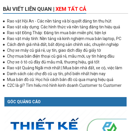
BÀI VIẾT LIÊN QUAN |
XEM TẤT CẢ
Rao vặt Hội An - Các nền tảng và bí quyết đăng tin thu hút
Rao vặt xây dựng: Các hình thức và nền tảng đăng tin hiệu quả
Rao vặt Đồng Tháp: Đăng tin mua bán miễn phí, tiện lợi
Rao vặt máy tính: Nền tảng và kinh nghiệm mua bán laptop, PC
Cách định giá nhà đất, bất động sản chính xác, chuyên nghiệp
Chợ xe máy cũ giá rẻ, uy tín, giao dịch đầy đủ giấy tờ
Chợ mua bán điện thoại cũ giá rẻ, mẫu mới, uy tín hàng đầu
Chợ xe ô tô cũ đầy đủ mẫu mã, thương hiệu, giá tốt
Rao vặt Quảng Ngãi mới nhất | Mua bán nhà đất, xe cộ, việc làm
Danh sách các chợ đồ cũ uy tín, phổ biến nhất hiện nay
Mua bán đồ cũ: Học hỏi cách bán đồ cũ qua mạng hiệu quả
C2C là gì? Tìm hiểu mô hình kinh doanh Customer to Customer
GÓC QUẢNG CÁO