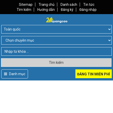
Sitemap
Trang chủ
Danh sách
Tin tức
Tìm kiếm
Hướng dẫn
Đăng ký
Đăng nhập
Tìm kiếm
Danh mục
ĐĂNG TIN MIỄN PHÍ