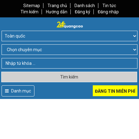
Sitemap
Trang chủ
Danh sách
Tin tức
Tìm kiếm
Hướng dẫn
Đăng ký
Đăng nhập
Tìm kiếm
Danh mục
ĐĂNG TIN MIỄN PHÍ