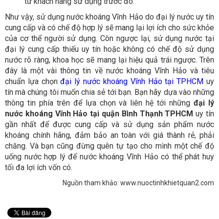
từ khách hàng sử dụng trước đó.
Như vậy, sử dụng nước khoáng Vĩnh Hảo do đại lý nước uy tín
cung cấp và có chế độ hợp lý sẽ mang lại lợi ích cho sức khỏe
của cơ thể người sử dụng. Còn ngược lại, sử dụng nước tại
đại lý cung cấp thiếu uy tín hoặc không có chế độ sử dụng
nước rõ ràng, khoa học sẽ mang lại hiệu quả trái ngược. Trên
đây là một vài thông tin về nước khoáng Vĩnh Hảo và tiêu
chuẩn lựa chọn
đại lý nước khoáng Vĩnh Hảo tại TPHCM
uy
tín mà chúng tôi muốn chia sẻ tới bạn. Bạn hãy dựa vào những
thông tin phía trên để lựa chọn và liên hệ tới những
đại lý
nước khoáng Vĩnh Hảo tại quận Bình Thạnh TPHCM
uy tín
gần nhất để được cung cấp và sử dụng sản phẩm nước
khoáng chính hãng, đảm bảo an toàn với giá thành rẻ, phải
chăng. Và bạn cũng đừng quên tự tạo cho mình một chế độ
uống nước hợp lý để nước khoáng Vĩnh Hảo có thể phát huy
tối đa lợi ích vốn có.
Nguồn tham khảo: www.nuoctinhkhietquan2.com