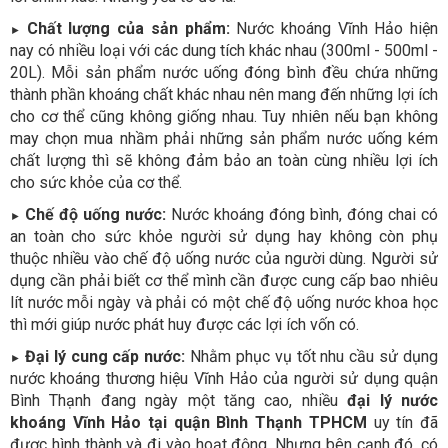
Chất lượng của sản phẩm:
Nước khoáng Vĩnh Hảo hiện
►
nay có nhiều loại với các dung tích khác nhau (300ml - 500ml -
20L). Mỗi sản phẩm nước uống đóng bình đều chứa những
thành phần khoáng chất khác nhau nên mang đến những lợi ích
cho cơ thể cũng không giống nhau. Tuy nhiên nếu bạn không
may chọn mua nhầm phải những sản phẩm nước uống kém
chất lượng thì sẽ không đảm bảo an toàn cùng nhiều lợi ích
cho sức khỏe của cơ thể.
Chế độ uống nước:
Nước khoáng đóng bình, đóng chai có
►
an toàn cho sức khỏe người sử dụng hay không còn phụ
thuộc nhiều vào chế độ uống nước của người dùng. Người sử
dụng cần phải biết cơ thể mình cần được cung cấp bao nhiêu
lít nước mỗi ngày và phải có một chế độ uống nước khoa học
thì mới giúp nước phát huy được các lợi ích vốn có.
Đại lý cung cấp nước:
Nhằm phục vụ tốt nhu cầu sử dụng
►
nước khoáng thương hiệu Vĩnh Hảo của người sử dụng quận
Bình Thạnh đang ngày một tăng cao, nhiều
đại lý nước
khoáng Vĩnh Hảo tại quận Bình Thạnh TPHCM
uy tín đã
được hình thành và đi vào hoạt động. Nhưng bên cạnh đó, có