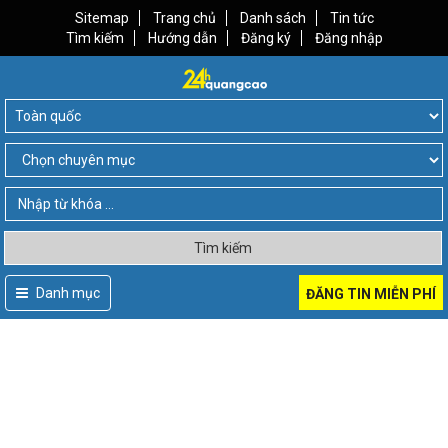
Sitemap
Trang chủ
Danh sách
Tin tức
Tìm kiếm
Hướng dẫn
Đăng ký
Đăng nhập
Tìm kiếm
Danh mục
ĐĂNG TIN MIỄN PHÍ