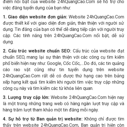
điểm nổi bật của website 24hQuangCao.Com sẽ hỗ trợ cho
việc đăng tuyển dụng của bạn như:
1. Giao diện website đơn giản:
Website
24hQuangCao.Com
được thiết kế với giao diện đơn giản, thân thiện với người sử
dụng. Tin đăng của bạn có thể dễ dàng tiếp cận với người truy
cập. Các tính năng trên
24hQuangCao.Com
nổi bật, dễ sử
dụng.
2. Cấu trúc website chuẩn SEO:
Cấu trúc của website đạt
chuẩn SEO, mang lại sự thân thiện với các công cụ tìm kiếm
phổ biến hiện nay như: Google, Cốc Cốc,....Do đó, các tin quảng
cáo rao vặt cũng như tin tuyển dụng trên website
24hQuangCao.Com
rất dễ có được thứ hạng cao trên bảng
xếp hạng kết quả tìm kiếm khi người tìm việc truy cập những
công cụ này và tìm kiếm các từ khóa liên quan.
3. Lượng truy cập lớn:
Website
24hQuangCao.Com
hiện nay
là một trong những trang web có hàng ngàn lượt truy cập và
hàng trăm lượt tham khảo một tin đăng mỗi ngày.
4. Sự hỗ trợ từ Ban quản trị website:
Không chỉ được tìm
thấy trên website 24hQuangCao.Com, Ban quản trị hiện còn