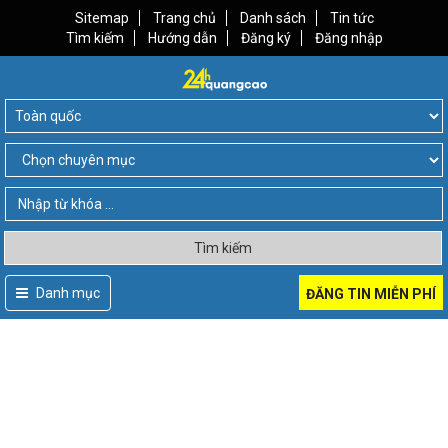
Sitemap
Trang chủ
Danh sách
Tin tức
Tìm kiếm
Hướng dẫn
Đăng ký
Đăng nhập
Tìm kiếm
Danh mục
ĐĂNG TIN MIỄN PHÍ