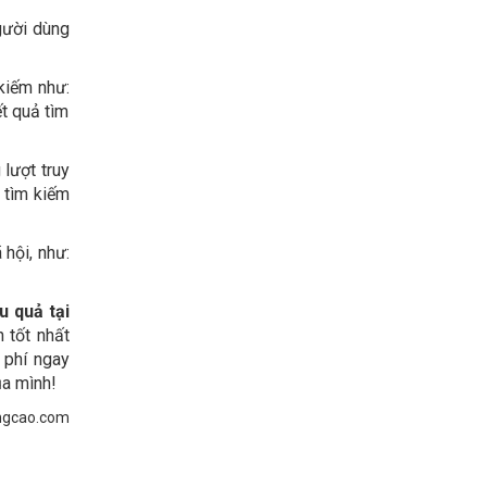
gười dùng
kiếm như:
t quả tìm
 lượt truy
c tìm kiếm
 hội, như:
u quả tại
 tốt nhất
 phí ngay
ủa mình!
ngcao.com