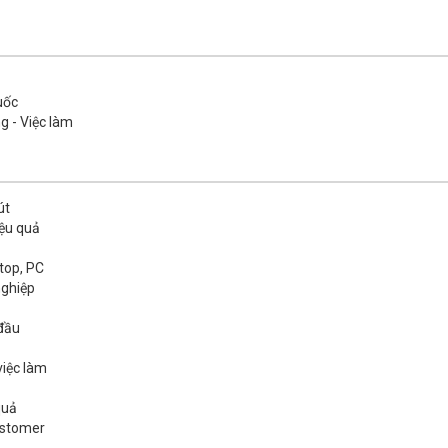
uốc
g - Việc làm
út
iệu quả
top, PC
nghiệp
 đầu
việc làm
quả
ustomer