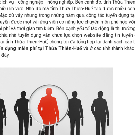
ch vụ - công nghiệp - nông nghiệp. Bên cạnh đó, tỉnh Thừa Thiê
hiều lĩh vực. Nhờ đó mà tỉnh Thừa Thiên-Huế tạo được nhiều côn
 Mặc dù vậy nhưng trong những năm qua, công tác tuyển dụng tạ
yển được một vài ứng viên có năng lực chuyên môn phù hợp với v
i phí và thời gian tìm kiếm. Bên cạnh yếu tố tác động là thị trườn
 phía nhà tuyển dụng vẫn chưa lựa chọn website đăng tin tuyển
ại tỉnh Thừa Thiên-Huế, chúng tôi đã tổng hợp lại danh sách các 
ển dụng miễn phí tại Thừa Thiên-Huế
và ở các tỉnh thành khác
 đây.