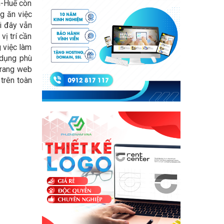
n-Huế còn
g ăn việc
i đây vẫn
ị trí cần
g việc làm
 dụng phù
trang web
 trên toàn