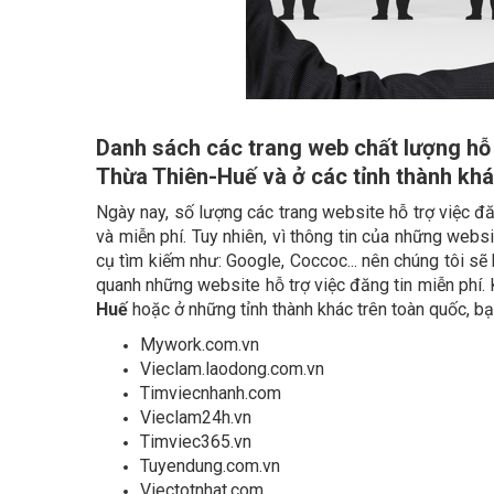
Danh sách các trang web chất lượng hỗ t
Thừa Thiên-Huế và ở các tỉnh thành khá
Ngày nay, số lượng các trang website hỗ trợ việc đă
và miễn phí. Tuy nhiên, vì thông tin của những webs
cụ tìm kiếm như: Google, Coccoc... nên chúng tôi sẽ
quanh những website hỗ trợ việc đăng tin miễn phí. 
Huế
hoặc ở những tỉnh thành khác trên toàn quốc, b
Mywork.com.vn
Vieclam.laodong.com.vn
Timviecnhanh.com
Vieclam24h.vn
Timviec365.vn
Tuyendung.com.vn
Viectotnhat.com