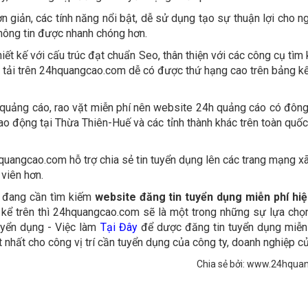
giản, các tính năng nổi bật, dễ sử dụng tạo sự thuận lợi cho n
thông tin được nhanh chóng hơn.
 kế với cấu trúc đạt chuẩn Seo, thân thiện với các công cụ tìm 
ng tải trên 24hquangcao.com dễ có được thứ hạng cao trên bảng kế
in quảng cáo, rao vặt miễn phí nên website 24h quảng cáo có đông
ao động tại Thừa Thiên-Huế và các tỉnh thành khác trên toàn quố
uangcao.com hỗ trợ chia sẻ tin tuyển dụng lên các trang mạng xã
 viên hơn.
à đang cần tìm kiếm
website đăng tin tuyển dụng miễn phí hiệ
hế kể trên thì 24hquangcao.com sẽ là một trong những sự lựa chọn
uyển dụng - Việc làm
Tại Đây
để dược đăng tin tuyển dụng miễn
nhất cho công vị trí cần tuyển dụng của công ty, doanh nghiệp c
Chia sẻ bởi: www.24hqua