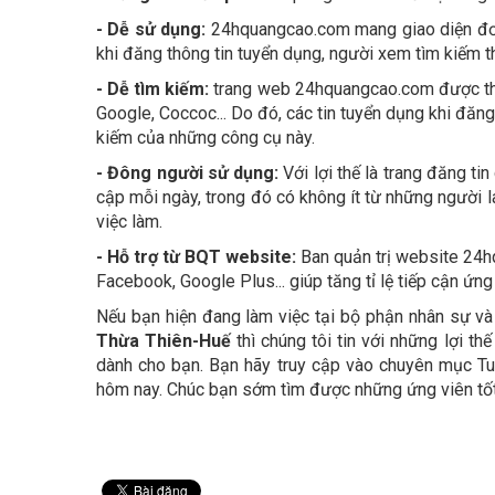
- Dễ sử dụng:
24hquangcao.com mang giao diện đơn 
khi đăng thông tin tuyển dụng, người xem tìm kiếm 
- Dễ tìm kiếm:
trang web 24hquangcao.com được thiết
Google, Coccoc... Do đó, các tin tuyển dụng khi đă
kiếm của những công cụ này.
- Đông người sử dụng:
Với lợi thế là trang đăng t
cập mỗi ngày, trong đó có không ít từ những người l
việc làm.
- Hỗ trợ từ BQT website:
Ban quản trị website 24hq
Facebook, Google Plus... giúp tăng tỉ lệ tiếp cận ứng
Nếu bạn hiện đang làm việc tại bộ phận nhân sự v
Thừa Thiên-Huế
thì chúng tôi tin với những lợi t
dành cho bạn. Bạn hãy truy cập vào chuyên mục T
hôm nay. Chúc bạn sớm tìm được những ứng viên tốt 