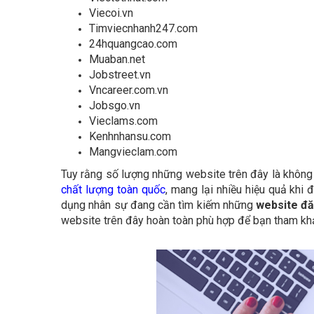
Viecoi.vn
Timviecnhanh247.com
24hquangcao.com
Muaban.net
Jobstreet.vn
Vncareer.com.vn
Jobsgo.vn
Vieclams.com
Kenhnhansu.com
Mangvieclam.com
Tuy rằng số lượng những website trên đây là không
chất lượng toàn quốc
, mang lại nhiều hiệu quả khi
dụng nhân sự đang cần tìm kiếm những
website đă
website trên đây hoàn toàn phù hợp để bạn tham kh