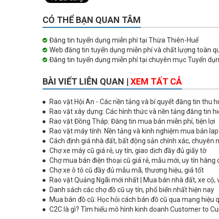
CÓ THỂ BẠN QUAN TÂM
Đăng tin tuyển dụng miễn phí tại Thừa Thiên-Huế
Web đăng tin tuyển dụng miễn phí và chất lượng toàn q
Đăng tin tuyển dụng miễn phí tại chuyên mục Tuyển dụn
BÀI VIẾT LIÊN QUAN |
XEM TẤT CẢ
Rao vặt Hội An - Các nền tảng và bí quyết đăng tin thu h
Rao vặt xây dựng: Các hình thức và nền tảng đăng tin h
Rao vặt Đồng Tháp: Đăng tin mua bán miễn phí, tiện lợi
Rao vặt máy tính: Nền tảng và kinh nghiệm mua bán lap
Cách định giá nhà đất, bất động sản chính xác, chuyên 
Chợ xe máy cũ giá rẻ, uy tín, giao dịch đầy đủ giấy tờ
Chợ mua bán điện thoại cũ giá rẻ, mẫu mới, uy tín hàng
Chợ xe ô tô cũ đầy đủ mẫu mã, thương hiệu, giá tốt
Rao vặt Quảng Ngãi mới nhất | Mua bán nhà đất, xe cộ, 
Danh sách các chợ đồ cũ uy tín, phổ biến nhất hiện nay
Mua bán đồ cũ: Học hỏi cách bán đồ cũ qua mạng hiệu 
C2C là gì? Tìm hiểu mô hình kinh doanh Customer to C