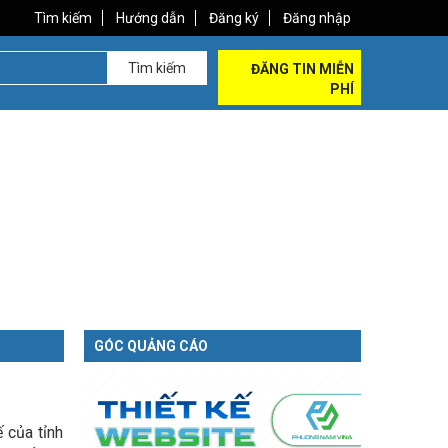
Tìm kiếm
Hướng dẫn
Đăng ký
Đăng nhập
Tìm kiếm
ĐĂNG TIN MIỄN
PHÍ
GÓC QUẢNG CÁO
 của tỉnh