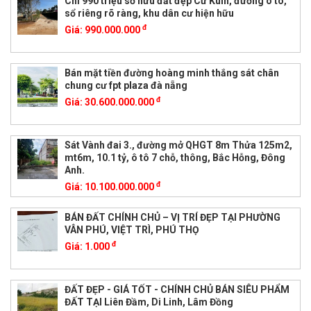
Chỉ 990 triệu sở hữu đất đẹp Cư Kuin, đường ô tô,
sổ riêng rõ ràng, khu dân cư hiện hữu
đ
Giá:
990.000.000
Bán mặt tiền đường hoàng minh thắng sát chân
chung cư fpt plaza đà nẵng
đ
Giá:
30.600.000.000
Sát Vành đai 3., đường mở QHGT 8m Thửa 125m2,
mt6m, 10.1 tỷ, ô tô 7 chỗ, thông, Bắc Hỗng, Đông
Anh.
đ
Giá:
10.100.000.000
BÁN ĐẤT CHÍNH CHỦ – VỊ TRÍ ĐẸP TẠI PHƯỜNG
VÂN PHÚ, VIỆT TRÌ, PHÚ THỌ
đ
Giá:
1.000
ĐẤT ĐẸP - GIÁ TỐT - CHÍNH CHỦ BÁN SIÊU PHẨM
ĐẤT TẠI Liên Đầm, Di Linh, Lâm Đồng