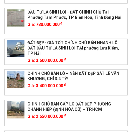
ĐẦU TƯ LÀ SINH LỜI - ĐẤT CHÍNH CHỦ Tại
Phường Tam Phước, TP Biên Hòa, Tỉnh Đồng Nai
đ
Giá:
780.000.000
ĐẤT ĐẸP- GIÁ TỐT CHÍNH CHỦ BÁN NHANH LÔ
ĐẤT ĐẦU TƯ LÀ SINH LỜI TẠI phường Lưu Kiếm,
TP Hải
đ
Giá:
3.600.000.000
CHÍNH CHỦ BÁN LỖ – NỀN ĐẤT ĐẸP SÁT LÊ VĂN
KHƯƠNG, CHỈ 3.4 TỶ!
đ
Giá:
3.400.000.000
CHÍNH CHỦ BÁN GẤP LÔ ĐẤT ĐẸP PHƯỜNG
CHÁNH HIỆP (ĐỊNH HÒA CŨ) – TP.HCM
đ
Giá:
2.650.000.000