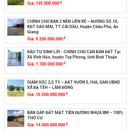
đ
Giá:
135.000.000
CHÍNH CHỦ BÁN 2 NỀN LIỀN KỀ – ĐƯỜNG SỐ 10,
KĐT SAO MAI, TT CÁI DẦU, Huyện Châu Phú, An
Giang
đ
Giá:
9.200.000.000
ĐẦU TƯ SINH LỜI - CHÍNH CHỦ CẦN BÁN ĐẤT Tại
Xã Vĩnh Hảo, huyện Tuy Phong, tỉnh Bình Thuận
đ
Giá:
1.700.000.000
GIẢM SỐC 2,5 TỶ – ĐẤT VƯỜN 5,1HA, GẦN UBND
XÃ ĐẠ TẺH – LÂM ĐỒNG
đ
Giá:
15.500.000.000
BÁN GẤP ĐẤT MẶT TIỀN ĐƯỜNG NHỰA 8M – 100%
THỔ CƯ
đ
Giá:
14.000.000.000