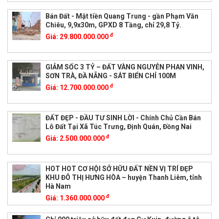
Bán Đất - Mặt tiền Quang Trung - gần Phạm Văn
Chiêu, 9,9x30m, GPXD 8 Tầng, chỉ 29,8 Tỷ.
đ
Giá:
29.800.000.000
GIẢM SỐC 3 TỶ – ĐẤT VÀNG NGUYỄN PHAN VINH,
SƠN TRÀ, ĐẦ NẴNG - SÁT BIỂN CHỈ 100M
đ
Giá:
12.700.000.000
ĐẤT ĐẸP - ĐẦU TƯ SINH LỜI - Chính Chủ Cần Bán
Lô Đất Tại Xã Túc Trưng, Định Quán, Đồng Nai
đ
Giá:
2.500.000.000
HOT HOT CƠ HỘI SỞ HỮU ĐẤT NỀN VỊ TRÍ ĐẸP
KHU ĐÔ THỊ HƯNG HÒA – huyện Thanh Liêm, tỉnh
Hà Nam
đ
Giá:
1.360.000.000