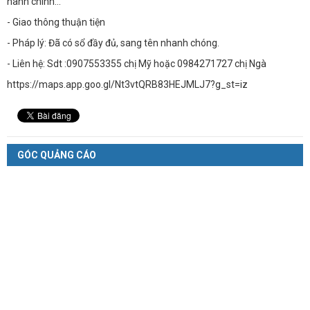
hành chính...
- Giao thông thuận tiện
- Pháp lý: Đã có sổ đầy đủ, sang tên nhanh chóng.
- Liên hệ: Sdt :0907553355 chị Mỹ hoặc 0984271727 chị Ngà
https://maps.app.goo.gl/Nt3vtQRB83HEJMLJ7?g_st=iz
GÓC QUẢNG CÁO