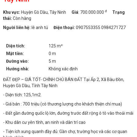
đ
Khu vực:
Huyện Gò Dầu, Tây Ninh
Giá
:
700.000.000
Trạng
thái:
Còn hàng
Người liên hệ:
lê anh tú
Điện thoại:
0907553355 0984271727
Diện tích:
125 m²
Mặt tiền:
0 m
Đường vào:
5 m
Hướng nhà:
Không xác định
ĐẤT ĐẸP – GIÁ TỐT- CHÍNH CHỦ BÁN ĐẤT Tại Ấp 2, Xã Bàu Đồn,
Huyện Gò Dầu, Tỉnh Tây Ninh
- Diện tích: 125,1m2.
- Giá bán : 700 triệu (có thương lượng cho khách thiện chí mua)
- Đất gần đường quốc lộ lớn, đường trước đất rộng ô tô vào thoải mái
- Khu dân cư yên tĩnh, an ninh và dân trí cao
- Tiện ích xung quanh đầy đủ: Gần chợ, trường học và các cơ quan