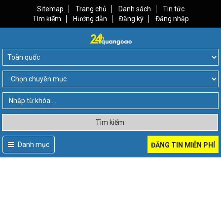
Sitemap
Trang chủ
Danh sách
Tin tức
Tìm kiếm
Hướng dẫn
Đăng ký
Đăng nhập
Tìm kiếm
Danh mục
ĐĂNG TIN MIỄN PHÍ