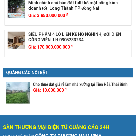
Mình chính chủ bán đất full thổ mặt bằng kinh
doanh tốt, Long Thành TP Đồng Nai
đ
Giá:
3.850.000.000
SIÊU PHẨM 4 LÔ LIỀN KỀ HỒ NGHINH, ĐỐI DIỆN
CÔNG VIÊN. LH 0905233234
đ
Giá:
170.000.000.000
QUẢNG CÁO NỔI BẬT
Cho thuê đất giá rẻ làm nhà xưởng tại Tiền Hải, Thái Bình
đ
Giá:
10.000.000
SÀN THƯƠNG MẠI ĐIỆN TỬ QUẢNG CÁO 24H