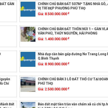
 ĐẤT GẦN
CHÍNH CHỦ BÁN ĐẤT 507M² TẶNG NHÀ GỖ, 
VỊ TRÍ ĐẸP PHƯỜNG PHÚ THỌ
đ
Giá:
8.500.000.000
CHÍNH CHỦ BÁN ĐẤT THÔN NÚI 1 – GẦN VL
VĂN PHÚ, THỦY NGUYÊN, HẢI PHÒNG
đ
Giá:
1.400.000.000
0
Nhà đẹp cần bán gấp đường Nơ Trang Long
Q.Bình Thạnh
đ
Giá:
8.900.000.000
Nguyễn
CHÍNH CHỦ BÁN 3 LÔ ĐẤT THỔ CƯ TẠI ĐOA
Hồ Chí
PHÚ THỌ
đ
Giá:
2.500.000.000
 Mảnh Đất
Bán đất mặt tiền trần văn chẩm xã củ chi tp