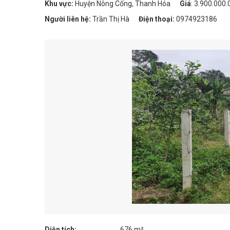
Khu vực:
Huyện Nông Cống, Thanh Hóa
Giá
:
3.900.000
Người liên hệ:
Trần Thị Hà
Điện thoại:
0974923186
Diện tích:
676 m²