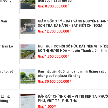
h, Đồng
tích 500m2 full thổ cư
đ
Giá:
8.700.000.000
m Văn
GIẢM SỐC 3 TỶ – ĐẤT VÀNG NGUYỄN PHAN 
SƠN TRÀ, ĐẦ NẴNG - SÁT BIỂN CHỈ 100M
đ
Giá:
12.700.000.000
n Bán Lô
HOT HOT CƠ HỘI SỞ HỮU ĐẤT NỀN VỊ TRÍ Đ
ĐÔ THỊ HƯNG HÒA – huyện Thanh Liêm, tỉn
đ
Giá:
1.360.000.000
 ô tô, sổ
Bán mặt tiền đường hoàng minh thắng sát c
chung cư fpt plaza đà nẵng
đ
Giá:
30.600.000.000
 125m2,
BÁN ĐẤT CHÍNH CHỦ – VỊ TRÍ ĐẸP TẠI PHƯ
, Đông
PHÚ, VIỆT TRÌ, PHÚ THỌ
đ
Giá:
1.000