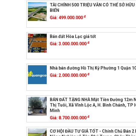
TÀI CHÍNH 500 TRIỆU VẪN CÓ THỂ SỞ HỮU
BIỂN
đ
Giá:
499.000.000
Bán đất Hòa Lạc giá tốt
đ
Giá:
3.000.000.000
Nhà bán đường Hồ Thị Kỷ Phường 1 Quận 1
đ
Giá:
2.000.000.000
BÁN ĐẤT TẶNG NHÀ Mặt Tiền Đường 12m 
Thị Tuôi, Xã Vĩnh Lộc A, H. Bình Chánh, TP 
Minh
đ
Giá:
8.700.000.000
CƠ HỘI ĐẦU TƯ GIÁ TỐT - Chính Chủ Bán 2