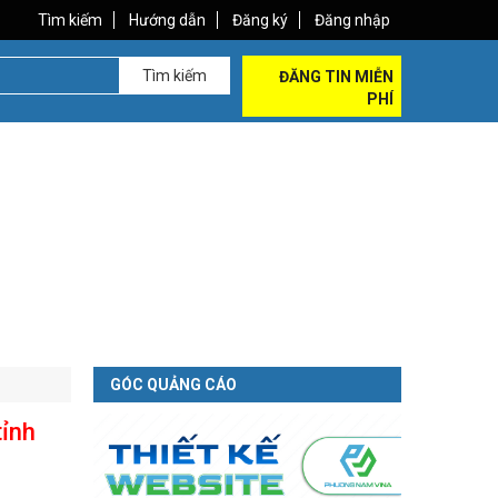
Tìm kiếm
Hướng dẫn
Đăng ký
Đăng nhập
Tìm kiếm
ĐĂNG TIN MIỄN
PHÍ
GÓC QUẢNG CÁO
ỉnh