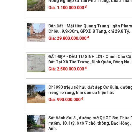
Nông Nghiệp xã Tân Phú Trung, Châu Thàn
đ
Giá:
1.100.000.000
Bán Đất - Mặt tiền Quang Trung - gần Phạ
Chiêu, 9,9x30m, GPXD 8 Tầng, chỉ 29,8 Tỷ.
đ
Giá:
29.800.000.000
ĐẤT ĐẸP - ĐẦU TƯ SINH LỜI - Chính Chủ Cầ
Đất Tại Xã Túc Trưng, Định Quán, Đồng Nai
đ
Giá:
2.500.000.000
Chỉ 990 triệu sở hữu đất đẹp Cư Kuin, đường
riêng rõ ràng, khu dân cư hiện hữu
đ
Giá:
990.000.000
Sát Vành đai 3., đường mở QHGT 8m Thửa
mt6m, 10.1 tỷ, ô tô 7 chỗ, thông, Bắc Hỗng
Anh.