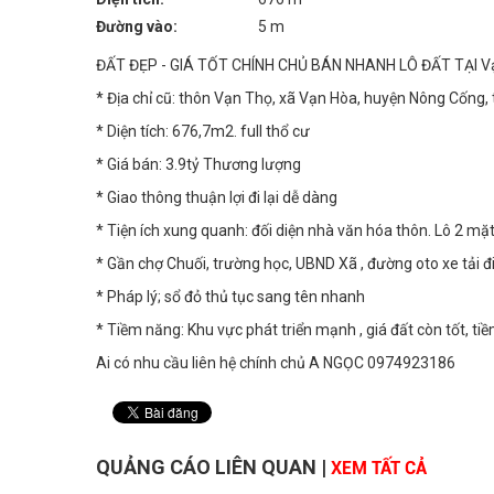
Đường vào:
5 m
ĐẤT ĐẸP - GIÁ TỐT CHÍNH CHỦ BÁN NHANH LÔ ĐẤT TẠI Vạn
* Địa chỉ cũ: thôn Vạn Thọ, xã Vạn Hòa, huyện Nông Cống,
* Diện tích: 676,7m2. full thổ cư
* Giá bán: 3.9tỷ Thương lượng
* Giao thông thuận lợi đi lại dễ dàng
* Tiện ích xung quanh: đối diện nhà văn hóa thôn. Lô 2 mặ
* Gần chợ Chuối, trường học, UBND Xã , đường oto xe tải đ
* Pháp lý; sổ đỏ thủ tục sang tên nhanh
* Tiềm năng: Khu vực phát triển mạnh , giá đất còn tốt, ti
Ai có nhu cầu liên hệ chính chủ A NGỌC 0974923186
QUẢNG CÁO LIÊN QUAN
|
XEM TẤT CẢ