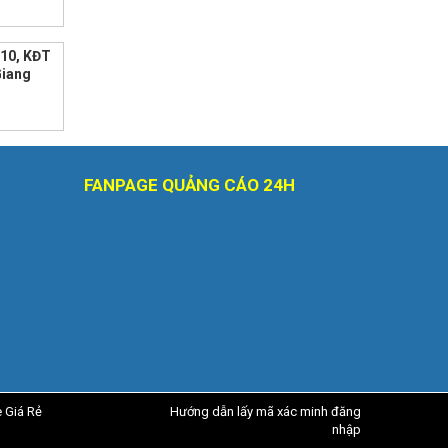
10, KĐT
Giang
FANPAGE QUẢNG CÁO 24H
e Giá Rẻ
Hướng dẫn lấy mã xác minh đăng
nhập