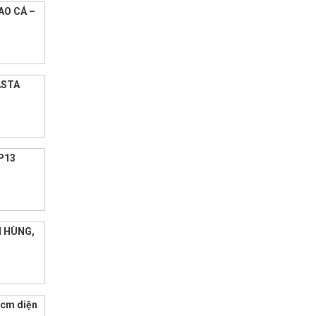
AO CÁ –
ASTA
 P13
N HÙNG,
.hcm diện