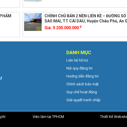
U PHẨM
CHÍNH CHỦ BÁN 2 NỀN LIỀN KỀ – ĐƯỜNG SỐ 
SAO MAI, TT CÁI DẦU, Huyện Châu Phú, An 
đ
Giá:
9.200.000.000
DANH MỤC
Liên hệ hỗ trợ
Nội quy đăng tin
Hướng dẫn đăng tin
CM
Chính sách bảo mật
Quy chế hoạt động
Giải quyết tranh chấp
 phí
Việc làm tại TPHCM
Thiết Kế Websit