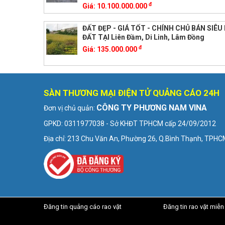
đ
Giá:
10.100.000.000
ĐẤT ĐẸP - GIÁ TỐT - CHÍNH CHỦ BÁN SIÊ
ĐẤT TẠI Liên Đầm, Di Linh, Lâm Đồng
đ
Giá:
135.000.000
SÀN THƯƠNG MẠI ĐIỆN TỬ QUẢNG CÁO 24H
CÔNG TY PHƯƠNG NAM VINA
Đơn vị chủ quản:
GPKD: 0311977038 - Sở KHĐT TPHCM cấp 24/09/2012
Địa chỉ: 213 Chu Văn An, Phường 26, Q.Bình Thạnh, TPH
Đăng tin quảng cáo rao vặt
Đăng tin rao vặt miễn