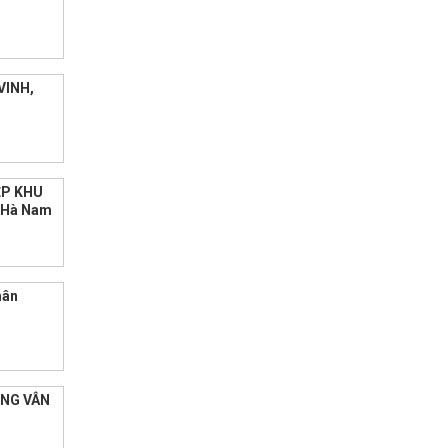
VINH,
ẸP KHU
h Hà Nam
hân
ỜNG VÂN