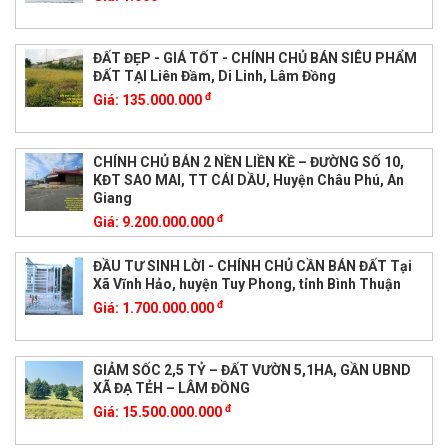
ĐẤT ĐẸP - GIÁ TỐT - CHÍNH CHỦ BÁN SIÊU PHẨM
ĐẤT TẠI Liên Đầm, Di Linh, Lâm Đồng
đ
Giá:
135.000.000
CHÍNH CHỦ BÁN 2 NỀN LIỀN KỀ – ĐƯỜNG SỐ 10,
KĐT SAO MAI, TT CÁI DẦU, Huyện Châu Phú, An
Giang
đ
Giá:
9.200.000.000
ĐẦU TƯ SINH LỜI - CHÍNH CHỦ CẦN BÁN ĐẤT Tại
Xã Vĩnh Hảo, huyện Tuy Phong, tỉnh Bình Thuận
đ
Giá:
1.700.000.000
GIẢM SỐC 2,5 TỶ – ĐẤT VƯỜN 5,1HA, GẦN UBND
XÃ ĐẠ TẺH – LÂM ĐỒNG
đ
Giá:
15.500.000.000