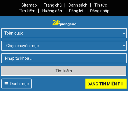
Sitemap
Trang chủ
Danh sách
Tin tức
Tìm kiếm
Hướng dẫn
Đăng ký
Đăng nhập
Tìm kiếm
Danh mục
ĐĂNG TIN MIỄN PHÍ