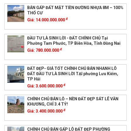
BÁN GẤP ĐẤT MẶT TIỀN ĐƯỜNG NHỰA 8M – 100%
THỔ CƯ
đ
Giá:
14.000.000.000
ĐẦU TƯ LÀ SINH LỜI - ĐẤT CHÍNH CHỦ Tại
Phường Tam Phước, TP Biên Hòa, Tỉnh Đồng Nai
đ
Giá:
780.000.000
ĐẤT ĐẸP- GIÁ TỐT CHÍNH CHỦ BÁN NHANH LÔ
ĐẤT ĐẦU TƯ LÀ SINH LỜI TẠI phường Lưu Kiếm,
TP Hải
đ
Giá:
3.600.000.000
CHÍNH CHỦ BÁN LỖ – NỀN ĐẤT ĐẸP SÁT LÊ VĂN
KHƯƠNG, CHỈ 3.4 TỶ!
đ
Giá:
3.400.000.000
CHÍNH CHỦ BÁN GẤP LÔ ĐẤT ĐẸP PHƯỜNG