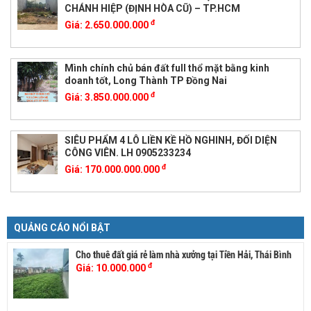
CHÁNH HIỆP (ĐỊNH HÒA CŨ) – TP.HCM
đ
Giá:
2.650.000.000
Mình chính chủ bán đất full thổ mặt bằng kinh
doanh tốt, Long Thành TP Đồng Nai
đ
Giá:
3.850.000.000
SIÊU PHẨM 4 LÔ LIỀN KỀ HỒ NGHINH, ĐỐI DIỆN
CÔNG VIÊN. LH 0905233234
đ
Giá:
170.000.000.000
QUẢNG CÁO NỔI BẬT
Cho thuê đất giá rẻ làm nhà xưởng tại Tiền Hải, Thái Bình
đ
Giá:
10.000.000