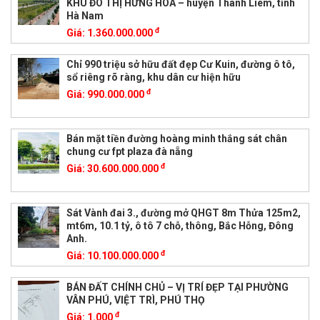
KHU ĐÔ THỊ HƯNG HÒA – huyện Thanh Liêm, tỉnh
Hà Nam
đ
Giá:
1.360.000.000
Chỉ 990 triệu sở hữu đất đẹp Cư Kuin, đường ô tô,
sổ riêng rõ ràng, khu dân cư hiện hữu
đ
Giá:
990.000.000
Bán mặt tiền đường hoàng minh thắng sát chân
chung cư fpt plaza đà nẵng
đ
Giá:
30.600.000.000
Sát Vành đai 3., đường mở QHGT 8m Thửa 125m2,
mt6m, 10.1 tỷ, ô tô 7 chỗ, thông, Bắc Hỗng, Đông
Anh.
đ
Giá:
10.100.000.000
BÁN ĐẤT CHÍNH CHỦ – VỊ TRÍ ĐẸP TẠI PHƯỜNG
VÂN PHÚ, VIỆT TRÌ, PHÚ THỌ
đ
Giá:
1.000