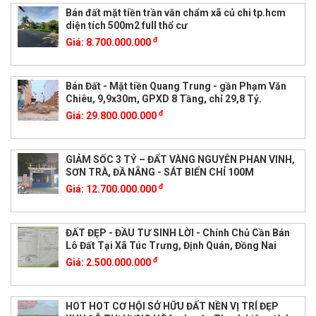
Bán đất mặt tiền trần văn chẩm xã củ chi tp.hcm
diện tích 500m2 full thổ cư
đ
Giá:
8.700.000.000
Bán Đất - Mặt tiền Quang Trung - gần Phạm Văn
Chiêu, 9,9x30m, GPXD 8 Tầng, chỉ 29,8 Tỷ.
đ
Giá:
29.800.000.000
GIẢM SỐC 3 TỶ – ĐẤT VÀNG NGUYỄN PHAN VINH,
SƠN TRÀ, ĐẦ NẴNG - SÁT BIỂN CHỈ 100M
đ
Giá:
12.700.000.000
ĐẤT ĐẸP - ĐẦU TƯ SINH LỜI - Chính Chủ Cần Bán
Lô Đất Tại Xã Túc Trưng, Định Quán, Đồng Nai
đ
Giá:
2.500.000.000
HOT HOT CƠ HỘI SỞ HỮU ĐẤT NỀN VỊ TRÍ ĐẸP