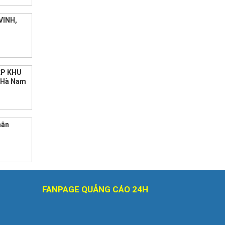
VINH,
ẸP KHU
h Hà Nam
hân
FANPAGE QUẢNG CÁO 24H