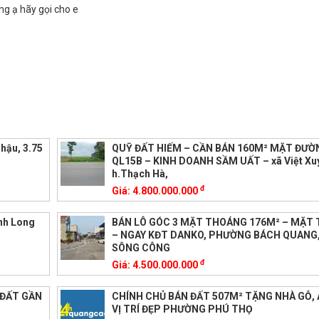
g ạ hãy gọi cho e
hậu, 3.75
QUỸ ĐẤT HIẾM – CẦN BÁN 160M² MẶT ĐƯỜ
QL15B – KINH DOANH SẦM UẤT – xã Việt Xu
h.Thạch Hà,
đ
Giá:
4.800.000.000
nh Long
BÁN LÔ GÓC 3 MẶT THOÁNG 176M² – MẶT 
– NGAY KĐT DANKO, PHƯỜNG BÁCH QUANG,
SÔNG CÔNG
đ
Giá:
4.500.000.000
 ĐẤT GẦN
CHÍNH CHỦ BÁN ĐẤT 507M² TẶNG NHÀ GỖ, 
VỊ TRÍ ĐẸP PHƯỜNG PHÚ THỌ