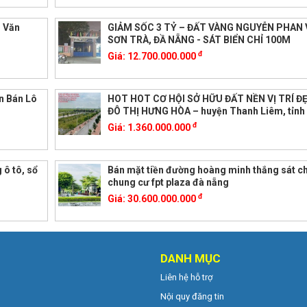
m Văn
GIẢM SỐC 3 TỶ – ĐẤT VÀNG NGUYỄN PHAN 
SƠN TRÀ, ĐẦ NẴNG - SÁT BIỂN CHỈ 100M
đ
Giá:
12.700.000.000
n Bán Lô
HOT HOT CƠ HỘI SỞ HỮU ĐẤT NỀN VỊ TRÍ Đ
ĐÔ THỊ HƯNG HÒA – huyện Thanh Liêm, tỉn
đ
Giá:
1.360.000.000
 ô tô, sổ
Bán mặt tiền đường hoàng minh thắng sát c
chung cư fpt plaza đà nẵng
đ
Giá:
30.600.000.000
DANH MỤC
Liên hệ hỗ trợ
Nội quy đăng tin