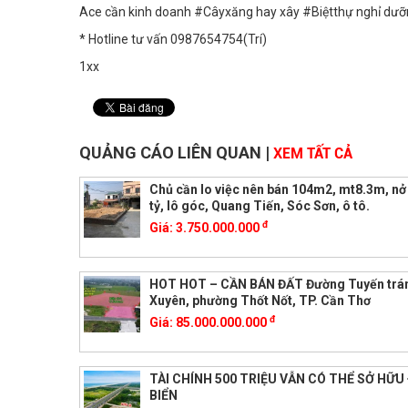
Ace cần kinh doanh #Câyxăng hay xây #Biệtthự nghỉ dưỡn
* Hotline tư vấn 0987654754(Trí)
1xx
QUẢNG CÁO LIÊN QUAN
|
XEM TẤT CẢ
Chủ cần lo việc nên bán 104m2, mt8.3m, nở 
tỷ, lô góc, Quang Tiến, Sóc Sơn, ô tô.
đ
Giá:
3.750.000.000
HOT HOT – CẦN BÁN ĐẤT Đường Tuyến trá
Xuyên, phường Thốt Nốt, TP. Cần Thơ
đ
Giá:
85.000.000.000
TÀI CHÍNH 500 TRIỆU VẪN CÓ THỂ SỞ HỮU
BIỂN