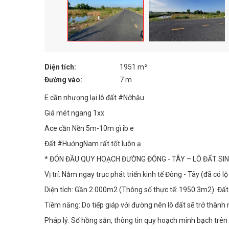
Diện tích:
1951 m²
Đường vào:
7 m
E cần nhượng lại lô đất #Nởhậu
Giá mét ngang 1xx
Ace cần Nền 5m-10m gì ib e
Đất #HuớngNam rất tốt luôn ạ
* ĐÓN ĐẦU QUY HOẠCH ĐƯỜNG ĐÔNG - TÂY – LÔ ĐẤT SIN
Vị trí: Nằm ngay trục phát triển kinh tế Đông - Tây (đã có l
Diện tích: Gần 2.000m2 (Thông số thực tế: 1950.3m2). Đất
Tiềm năng: Do tiếp giáp với đường nên lô đất sẽ trở thành mặ
Pháp lý: Sổ hồng sẵn, thông tin quy hoạch minh bạch trê