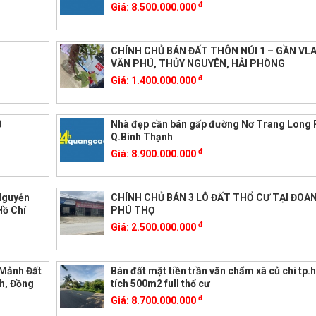
đ
Giá:
8.500.000.000
CHÍNH CHỦ BÁN ĐẤT THÔN NÚI 1 – GẦN VL
VĂN PHÚ, THỦY NGUYÊN, HẢI PHÒNG
đ
Giá:
1.400.000.000
0
Nhà đẹp cần bán gấp đường Nơ Trang Long
Q.Bình Thạnh
đ
Giá:
8.900.000.000
Nguyễn
CHÍNH CHỦ BÁN 3 LÔ ĐẤT THỔ CƯ TẠI ĐOA
Hồ Chí
PHÚ THỌ
đ
Giá:
2.500.000.000
 Mảnh Đất
Bán đất mặt tiền trần văn chẩm xã củ chi tp
h, Đồng
tích 500m2 full thổ cư
đ
Giá:
8.700.000.000