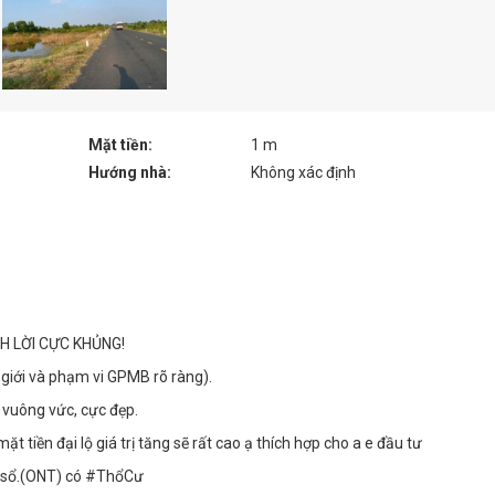
Mặt tiền:
1 m
Hướng nhà:
Không xác định
H LỜI CỰC KHỦNG!
ộ giới và phạm vi GPMB rõ ràng).
 vuông vức, cực đẹp.
t tiền đại lộ giá trị tăng sẽ rất cao ạ thích hợp cho a e đầu tư
n sổ.(ONT) có #ThổCư