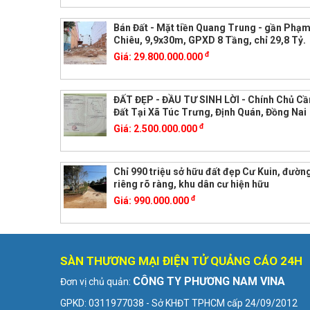
Bán Đất - Mặt tiền Quang Trung - gần Phạ
Chiêu, 9,9x30m, GPXD 8 Tầng, chỉ 29,8 Tỷ.
đ
Giá:
29.800.000.000
ĐẤT ĐẸP - ĐẦU TƯ SINH LỜI - Chính Chủ Cầ
Đất Tại Xã Túc Trưng, Định Quán, Đồng Nai
đ
Giá:
2.500.000.000
Chỉ 990 triệu sở hữu đất đẹp Cư Kuin, đường
riêng rõ ràng, khu dân cư hiện hữu
đ
Giá:
990.000.000
SÀN THƯƠNG MẠI ĐIỆN TỬ QUẢNG CÁO 24H
CÔNG TY PHƯƠNG NAM VINA
Đơn vị chủ quản:
GPKD: 0311977038 - Sở KHĐT TPHCM cấp 24/09/2012