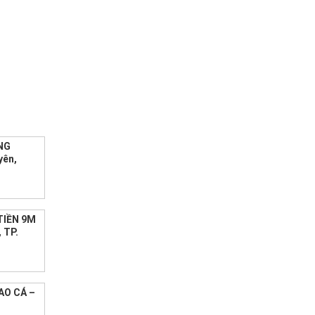
NG
yên,
TIỀN 9M
 TP.
AO CÁ –