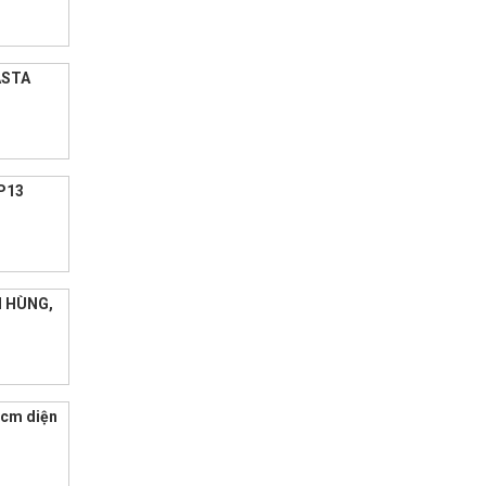
ASTA
 P13
N HÙNG,
.hcm diện