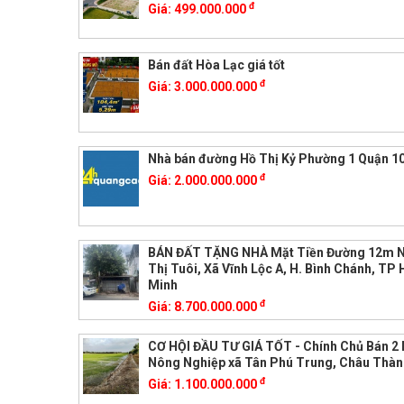
đ
Giá:
499.000.000
Bán đất Hòa Lạc giá tốt
đ
Giá:
3.000.000.000
Nhà bán đường Hồ Thị Kỷ Phường 1 Quận 1
đ
Giá:
2.000.000.000
BÁN ĐẤT TẶNG NHÀ Mặt Tiền Đường 12m 
Thị Tuôi, Xã Vĩnh Lộc A, H. Bình Chánh, TP 
Minh
đ
Giá:
8.700.000.000
CƠ HỘI ĐẦU TƯ GIÁ TỐT - Chính Chủ Bán 2
Nông Nghiệp xã Tân Phú Trung, Châu Thàn
đ
Giá:
1.100.000.000