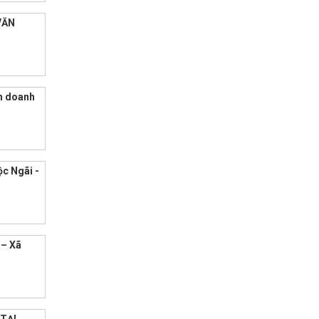
VĂN
nh doanh
ộc Ngãi -
– Xã