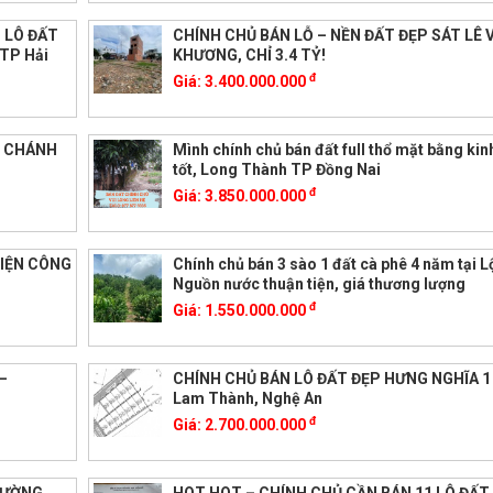
 LÔ ĐẤT
CHÍNH CHỦ BÁN LỖ – NỀN ĐẤT ĐẸP SÁT LÊ 
 TP Hải
KHƯƠNG, CHỈ 3.4 TỶ!
đ
Giá:
3.400.000.000
G CHÁNH
Mình chính chủ bán đất full thổ mặt bằng ki
tốt, Long Thành TP Đồng Nai
đ
Giá:
3.850.000.000
DIỆN CÔNG
Chính chủ bán 3 sào 1 đất cà phê 4 năm tại L
Nguồn nước thuận tiện, giá thương lượng
đ
Giá:
1.550.000.000
–
CHÍNH CHỦ BÁN LÔ ĐẤT ĐẸP HƯNG NGHĨA 1 
Lam Thành, Nghệ An
đ
Giá:
2.700.000.000