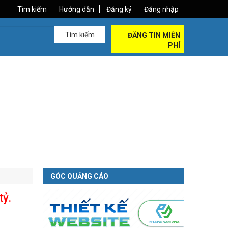
Tìm kiếm
Hướng dẫn
Đăng ký
Đăng nhập
Tìm kiếm
ĐĂNG TIN MIỄN
PHÍ
GÓC QUẢNG CÁO
tỷ.