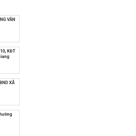
ỜNG VÂN
10, KĐT
Giang
UBND XÃ
Phường