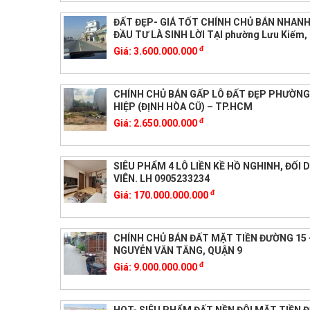
ĐẤT ĐẸP- GIÁ TỐT CHÍNH CHỦ BÁN NHANH
ĐẦU TƯ LÀ SINH LỜI TẠI phường Lưu Kiếm,
đ
Giá:
3.600.000.000
CHÍNH CHỦ BÁN GẤP LÔ ĐẤT ĐẸP PHƯỜN
HIỆP (ĐỊNH HÒA CŨ) – TP.HCM
đ
Giá:
2.650.000.000
SIÊU PHẨM 4 LÔ LIỀN KỀ HỒ NGHINH, ĐỐI 
VIÊN. LH 0905233234
đ
Giá:
170.000.000.000
CHÍNH CHỦ BÁN ĐẤT MẶT TIỀN ĐƯỜNG 15 
NGUYỄN VĂN TĂNG, QUẬN 9
đ
Giá:
9.000.000.000