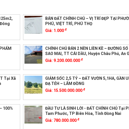
 125m2,
BÁN ĐẤT CHÍNH CHỦ – VỊ TRÍ ĐẸP TẠI PHƯ
, Đông
PHÚ, VIỆT TRÌ, PHÚ THỌ
đ
Giá:
1.000
U PHẨM
CHÍNH CHỦ BÁN 2 NỀN LIỀN KỀ – ĐƯỜNG SỐ 
SAO MAI, TT CÁI DẦU, Huyện Châu Phú, An 
đ
Giá:
9.200.000.000
T Tại Xã
GIẢM SỐC 2,5 TỶ – ĐẤT VƯỜN 5,1HA, GẦN 
n
ĐẠ TẺH – LÂM ĐỒNG
đ
Giá:
15.500.000.000
– 100%
ĐẦU TƯ LÀ SINH LỜI - ĐẤT CHÍNH CHỦ Tại 
Tam Phước, TP Biên Hòa, Tỉnh Đồng Nai
đ
Giá:
780.000.000