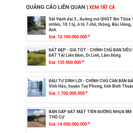
QUẢNG CÁO LIÊN QUAN
|
XEM TẤT CẢ
Sát Vành đai 3., đường mở QHGT 8m Thửa
mt6m, 10.1 tỷ, ô tô 7 chỗ, thông, Bắc Hỗng
Anh.
đ
Giá:
10.100.000.000
ĐẤT ĐẸP - GIÁ TỐT - CHÍNH CHỦ BÁN SIÊ
ĐẤT TẠI Liên Đầm, Di Linh, Lâm Đồng
đ
Giá:
135.000.000
ĐẦU TƯ SINH LỜI - CHÍNH CHỦ CẦN BÁN ĐẤ
Vĩnh Hảo, huyện Tuy Phong, tỉnh Bình Thuậ
đ
Giá:
1.700.000.000
BÁN GẤP ĐẤT MẶT TIỀN ĐƯỜNG NHỰA 8M 
THỔ CƯ
đ
Giá:
14.000.000.000