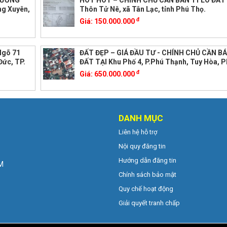
ĐƯỜNG
HOT HOT – CHÍNH CHỦ CẦN BÁN 11 LÔ ĐẤT
g Xuyên,
Thôn Tử Nê, xã Tân Lạc, tỉnh Phú Thọ.
đ
Giá:
150.000.000
Ngõ 71
ĐẤT ĐẸP – GIÁ ĐẦU TƯ - CHÍNH CHỦ CẦN B
Đức, TP.
ĐẤT TẠI Khu Phố 4, P.Phú Thạnh, Tuy Hòa, P
đ
Giá:
650.000.000
DANH MỤC
Liên hệ hỗ trợ
Nội quy đăng tin
Hướng dẫn đăng tin
CM
Chính sách bảo mật
Quy chế hoạt động
Giải quyết tranh chấp