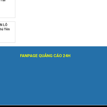
 TẠI
ÁN LÔ
hú Yên
FANPAGE QUẢNG CÁO 24H