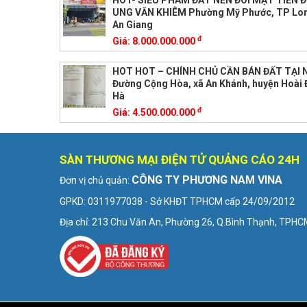
HOT- SIÊU PHẨM ĐẤT NỀN ĐÔI MẶT TIỀN 
UNG VĂN KHIÊM Phường Mỹ Phước, TP Lon
An Giang
đ
Giá:
8.000.000.000
HOT HOT – CHÍNH CHỦ CẦN BÁN ĐẤT TẠI 
Đường Cộng Hòa, xã An Khánh, huyện Hoài 
Hà
đ
Giá:
4.500.000.000
SÀN THƯƠNG MẠI ĐIỆN TỬ QUẢNG CÁO 24H
CÔNG TY PHƯƠNG NAM VINA
Đơn vị chủ quản:
GPKD: 0311977038 - Sở KHĐT TPHCM cấp 24/09/2012
Địa chỉ: 213 Chu Văn An, Phường 26, Q.Bình Thạnh, TPH