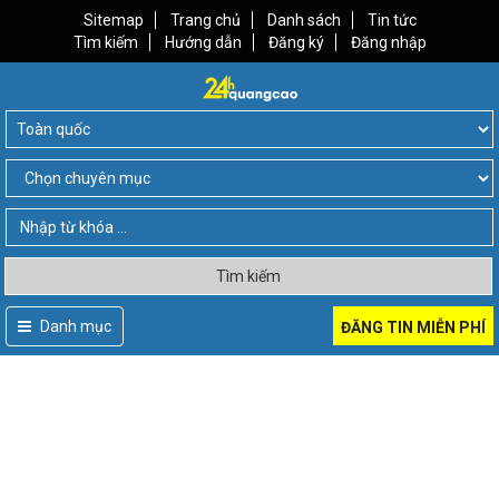
Sitemap
Trang chủ
Danh sách
Tin tức
Tìm kiếm
Hướng dẫn
Đăng ký
Đăng nhập
Tìm kiếm
Danh mục
ĐĂNG TIN MIỄN PHÍ