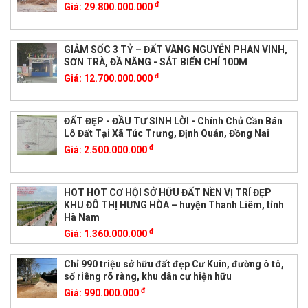
đ
Giá:
29.800.000.000
GIẢM SỐC 3 TỶ – ĐẤT VÀNG NGUYỄN PHAN VINH,
SƠN TRÀ, ĐẦ NẴNG - SÁT BIỂN CHỈ 100M
đ
Giá:
12.700.000.000
ĐẤT ĐẸP - ĐẦU TƯ SINH LỜI - Chính Chủ Cần Bán
Lô Đất Tại Xã Túc Trưng, Định Quán, Đồng Nai
đ
Giá:
2.500.000.000
HOT HOT CƠ HỘI SỞ HỮU ĐẤT NỀN VỊ TRÍ ĐẸP
KHU ĐÔ THỊ HƯNG HÒA – huyện Thanh Liêm, tỉnh
Hà Nam
đ
Giá:
1.360.000.000
Chỉ 990 triệu sở hữu đất đẹp Cư Kuin, đường ô tô,
sổ riêng rõ ràng, khu dân cư hiện hữu
đ
Giá:
990.000.000