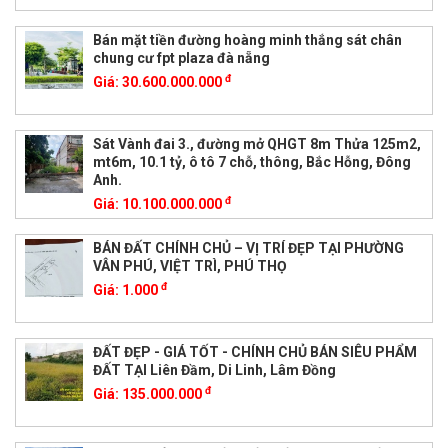
Bán mặt tiền đường hoàng minh thắng sát chân
chung cư fpt plaza đà nẵng
đ
Giá:
30.600.000.000
Sát Vành đai 3., đường mở QHGT 8m Thửa 125m2,
mt6m, 10.1 tỷ, ô tô 7 chỗ, thông, Bắc Hỗng, Đông
Anh.
đ
Giá:
10.100.000.000
BÁN ĐẤT CHÍNH CHỦ – VỊ TRÍ ĐẸP TẠI PHƯỜNG
VÂN PHÚ, VIỆT TRÌ, PHÚ THỌ
đ
Giá:
1.000
ĐẤT ĐẸP - GIÁ TỐT - CHÍNH CHỦ BÁN SIÊU PHẨM
ĐẤT TẠI Liên Đầm, Di Linh, Lâm Đồng
đ
Giá:
135.000.000