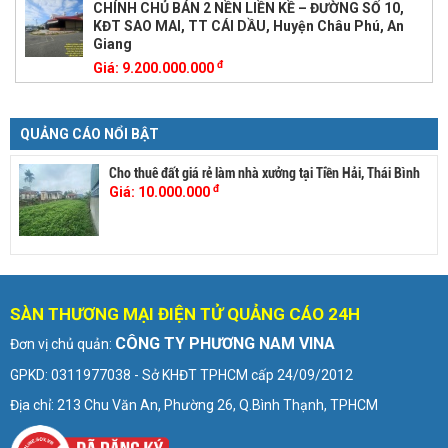
CHÍNH CHỦ BÁN 2 NỀN LIỀN KỀ – ĐƯỜNG SỐ 10,
KĐT SAO MAI, TT CÁI DẦU, Huyện Châu Phú, An
Giang
đ
Giá:
9.200.000.000
QUẢNG CÁO NỔI BẬT
Cho thuê đất giá rẻ làm nhà xưởng tại Tiền Hải, Thái Bình
đ
Giá:
10.000.000
SÀN THƯƠNG MẠI ĐIỆN TỬ QUẢNG CÁO 24H
CÔNG TY PHƯƠNG NAM VINA
Đơn vị chủ quản:
GPKD: 0311977038 - Sở KHĐT TPHCM cấp 24/09/2012
Địa chỉ: 213 Chu Văn An, Phường 26, Q.Bình Thạnh, TPHCM