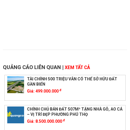
QUẢNG CÁO LIÊN QUAN
|
XEM TẤT CẢ
TÀI CHÍNH 500 TRIỆU VẪN CÓ THỂ SỞ HỮU ĐẤT
GẦN BIỂN
đ
Giá:
499.000.000
CHÍNH CHỦ BÁN ĐẤT 507M² TẶNG NHÀ GỖ, AO CÁ
– VỊ TRÍ ĐẸP PHƯỜNG PHÚ THỌ
đ
Giá:
8.500.000.000