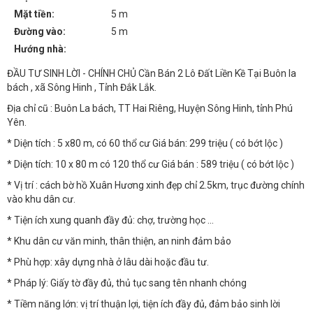
Mặt tiền:
5 m
Đường vào:
5 m
Hướng nhà:
ĐẦU TƯ SINH LỜI - CHÍNH CHỦ Cần Bán 2 Lô Đất Liền Kề Tại Buôn la
bách , xã Sông Hinh , Tỉnh Đắk Lắk.
Địa chỉ cũ : Buôn La bách, TT Hai Riêng, Huyện Sông Hinh, tỉnh Phú
Yên.
* Diện tích : 5 x80 m, có 60 thổ cư Giá bán: 299 triệu ( có bớt lộc )
* Diện tích: 10 x 80 m có 120 thổ cư Giá bán : 589 triệu ( có bớt lộc )
* Vị trí : cách bờ hồ Xuân Hương xinh đẹp chỉ 2.5km, trục đường chính
vào khu dân cư.
* Tiện ích xung quanh đầy đủ: chợ, trường học ...
* Khu dân cư văn minh, thân thiện, an ninh đảm bảo
* Phù hợp: xây dựng nhà ở lâu dài hoặc đầu tư.
* Pháp lý: Giấy tờ đầy đủ, thủ tục sang tên nhanh chóng
* Tiềm năng lớn: vị trí thuận lợi, tiện ích đầy đủ, đảm bảo sinh lời