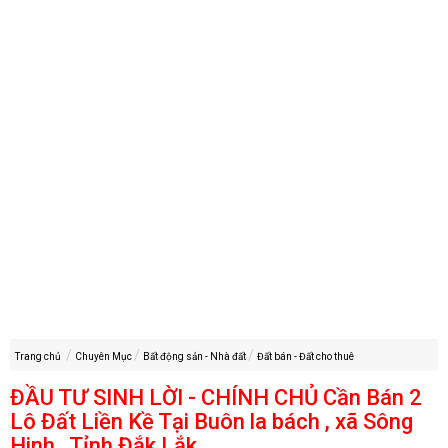
Trang chủ
Chuyên Mục
Bất động sản - Nhà đất
Đất bán - Đất cho thuê
ĐẦU TƯ SINH LỜI - CHÍNH CHỦ Cần Bán 2
Lô Đất Liền Kề Tại Buôn la bách , xã Sông
Hinh , Tỉnh Đắk Lắk.