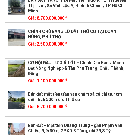
BÁN ĐẤT TẶNG NHÀ Mặt Tiền Đường 12m Nguyễn
Thị Tuôi, Xã Vĩnh Lộc A, H. Bình Chánh, TP Hồ Chí
Minh
đ
Giá:
8.700.000.000
CHÍNH CHỦ BÁN 3 LÔ ĐẤT THỔ CƯ TẠI ĐOAN
HÙNG, PHÚ THỌ
đ
Giá:
2.500.000.000
CƠ HỘI ĐẦU TƯ GIÁ TỐT - Chính Chủ Bán 2 Mảnh
Đất Nông Nghiệp xã Tân Phú Trung, Châu Thành,
Đồng
đ
Giá:
1.100.000.000
Bán đất mặt tiền trần văn chẩm xã củ chi tp.hcm
diện tích 500m2 full thổ cư
đ
Giá:
8.700.000.000
Bán Đất - Mặt tiền Quang Trung - gần Phạm Văn
Chiêu, 9,9x30m, GPXD 8 Tầng, chỉ 29,8 Tỷ.